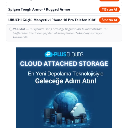
Spigen Tough Armor / Rugged Armor
Satın Al
URUCHI Güçlü Manyetik iPhone 16 Pro Telefon Kılıfı
Satın Al
REKLAM
— Bu içerikte satış ortaklığı bağlantıları bulunmaktadır. Bu
bağlantılar üzerinden yapılan alışverişlerden Teknoblog komisyon
kazanabilir.