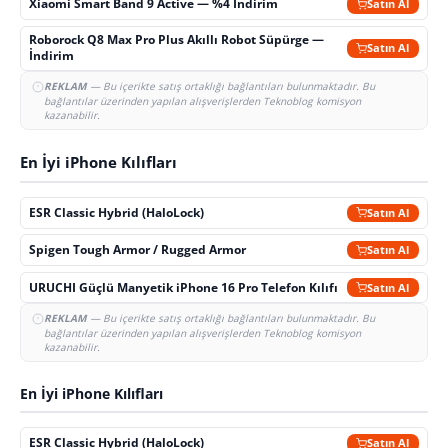
Xiaomi Smart Band 9 Active — %4 İndirim
Satın Al
Roborock Q8 Max Pro Plus Akıllı Robot Süpürge —
Satın Al
İndirim
REKLAM
— Bu içerikte satış ortaklığı bağlantıları bulunmaktadır. Bu
bağlantılar üzerinden yapılan alışverişlerden Teknoblog komisyon
kazanabilir.
En İyi iPhone Kılıfları
ESR Classic Hybrid (HaloLock)
Satın Al
Spigen Tough Armor / Rugged Armor
Satın Al
URUCHI Güçlü Manyetik iPhone 16 Pro Telefon Kılıfı
Satın Al
REKLAM
— Bu içerikte satış ortaklığı bağlantıları bulunmaktadır. Bu
bağlantılar üzerinden yapılan alışverişlerden Teknoblog komisyon
kazanabilir.
En İyi iPhone Kılıfları
ESR Classic Hybrid (HaloLock)
Satın Al