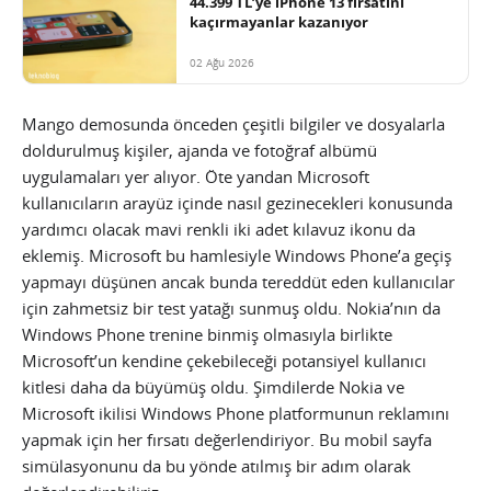
44.399 TL’ye iPhone 13 fırsatını
kaçırmayanlar kazanıyor
02 Ağu 2026
Mango demosunda önceden çeşitli bilgiler ve dosyalarla
doldurulmuş kişiler, ajanda ve fotoğraf albümü
uygulamaları yer alıyor. Öte yandan Microsoft
kullanıcıların arayüz içinde nasıl gezinecekleri konusunda
yardımcı olacak mavi renkli iki adet kılavuz ikonu da
eklemiş. Microsoft bu hamlesiyle Windows Phone’a geçiş
yapmayı düşünen ancak bunda tereddüt eden kullanıcılar
için zahmetsiz bir test yatağı sunmuş oldu.
Nokia’nın da
Windows Phone trenine binmiş olmasıyla birlikte
Microsoft’un kendine çekebileceği potansiyel kullanıcı
kitlesi daha da büyümüş oldu. Şimdilerde Nokia ve
Microsoft ikilisi Windows Phone platformunun reklamını
yapmak için her fırsatı değerlendiriyor. Bu mobil sayfa
simülasyonunu da bu yönde atılmış bir adım olarak