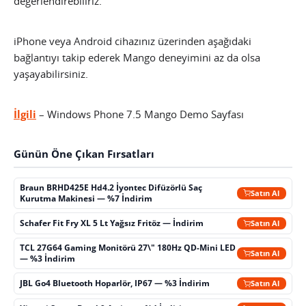
değerlendirebiliriz.
iPhone veya Android cihazınız üzerinden aşağıdaki
bağlantıyı takip ederek Mango deneyimini az da olsa
yaşayabilirsiniz.
İlgili
– Windows Phone 7.5 Mango Demo Sayfası
Günün Öne Çıkan Fırsatları
Braun BRHD425E Hd4.2 İyontec Difüzörlü Saç
Satın Al
Kurutma Makinesi — %7 İndirim
Schafer Fit Fry XL 5 Lt Yağsız Fritöz — İndirim
Satın Al
TCL 27G64 Gaming Monitörü 27\" 180Hz QD-Mini LED
Satın Al
— %3 İndirim
JBL Go4 Bluetooth Hoparlör, IP67 — %3 İndirim
Satın Al