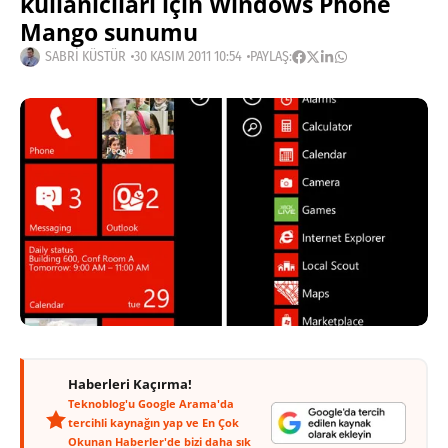
kullanıcıları için Windows Phone
Mango sunumu
SABRI KÜSTÜR
30 KASIM 2011 10:54
PAYLAŞ:
Haberleri Kaçırma!
Teknoblog'u Google Arama'da
tercihli kaynağın yap ve En Çok
Okunan Haberler'de bizi daha sık