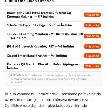
Günün Öne Çıkan Fırsatları
Braun BRHD425E Hd4.2 İyontec Difüzörlü Saç
Satın Al
Kurutma Makinesi — %7 İndirim
Schafer Fit Fry XL 5 Lt Yağsız Fritöz — İndirim
Satın Al
TCL 27G64 Gaming Monitörü 27\" 180Hz QD-Mini LED
Satın Al
— %3 İndirim
JBL Go4 Bluetooth Hoparlör, IP67 — %3 İndirim
Satın Al
Xiaomi Smart Band 9 Active — %4 İndirim
Satın Al
Roborock Q8 Max Pro Plus Akıllı Robot Süpürge —
Satın Al
İndirim
REKLAM
— Bu içerikte satış ortaklığı bağlantıları bulunmaktadır. Bu
bağlantılar üzerinden yapılan alışverişlerden Teknoblog komisyon
kazanabilir.
Bunun yanında bulut tarafındaki lisanslama politikaları da
uzun süredir tartışma konusu olmaya devam ediyor.
Özellikle Azure dışındaki rakip bulut servislerinde