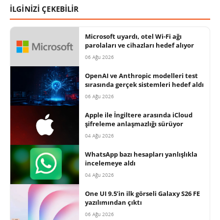
İLGİNİZİ ÇEKEBİLİR
Microsoft uyardı, otel Wi-Fi ağı
parolaları ve cihazları hedef alıyor
06 Ağu 2026
OpenAI ve Anthropic modelleri test
sırasında gerçek sistemleri hedef aldı
06 Ağu 2026
Apple ile İngiltere arasında iCloud
şifreleme anlaşmazlığı sürüyor
04 Ağu 2026
WhatsApp bazı hesapları yanlışlıkla
incelemeye aldı
04 Ağu 2026
One UI 9.5’in ilk görseli Galaxy S26 FE
yazılımından çıktı
06 Ağu 2026