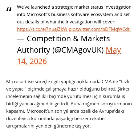
We’ve launched a strategic market status investigation
into Microsoft’s business software ecosystem and set
out details of what the investigation will cover:
https://t.co/ej7nuaJZkW
pic.twitter.com/pDFMqWCdti
— Competition & Markets
Authority (@CMAgovUK)
May
14, 2026
Microsoft ise süreçle ilgili yaptığı açıklamada CMA ile “hızlı
ve yapıcı” biçimde çalışmaya hazır olduğunu belirtti. Şirket,
incelemenin sağlıklı biçimde yürütülmesi için kurumla iş
birliği yapılacağını dile getirdi. Buna rağmen soruşturmanın
kapsamı, Microsoft’un son yıllarda özellikle Avrupa’daki
düzenleyici kurumlarla yaşadığı benzer rekabet
tartışmalarını yeniden gündeme taşıyor.