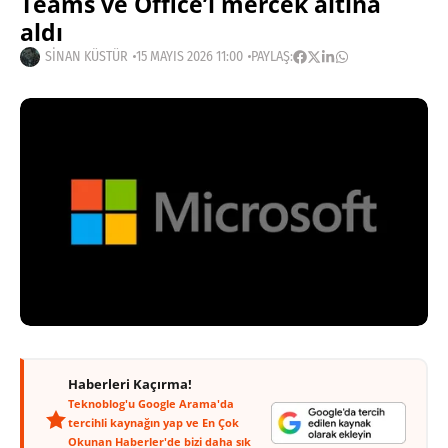
Teams ve Office’i mercek altına
aldı
SINAN KÜSTÜR
15 MAYIS 2026 11:00
PAYLAŞ:
Haberleri Kaçırma!
Teknoblog'u Google Arama'da
tercihli kaynağın yap ve En Çok
Okunan Haberler'de bizi daha sık