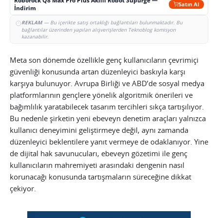
Roborock Q8 Max Pro Plus Akıllı Robot Süpürge —
Satın Al
İndirim
REKLAM
— Bu içerikte satış ortaklığı bağlantıları bulunmaktadır. Bu
bağlantılar üzerinden yapılan alışverişlerden Teknoblog komisyon
kazanabilir.
Meta son dönemde özellikle genç kullanıcıların çevrimiçi
güvenliği konusunda artan düzenleyici baskıyla karşı
karşıya bulunuyor. Avrupa Birliği ve ABD’de sosyal medya
platformlarının gençlere yönelik algoritmik önerileri ve
bağımlılık yaratabilecek tasarım tercihleri sıkça tartışılıyor.
Bu nedenle şirketin yeni ebeveyn denetim araçları yalnızca
kullanıcı deneyimini geliştirmeye değil, aynı zamanda
düzenleyici beklentilere yanıt vermeye de odaklanıyor. Yine
de dijital hak savunucuları, ebeveyn gözetimi ile genç
kullanıcıların mahremiyeti arasındaki dengenin nasıl
korunacağı konusunda tartışmaların süreceğine dikkat
çekiyor.