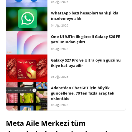
06 Ağu 2026
WhatsApp bazı hesapları yanlışlıkla
incelemeye aldı
04 Ağu 2026
One UI 9.5’in ilk görseli Galaxy S26 FE
yazılımından çıktı
06 Ağu 2026
Galaxy S27 Pro ve Ultra oyun gücünü
ikiye katlayabilir
06 Ağu 2026
Adobe’den ChatGPT için büyük
güncelleme, 70’ten fazla araç tek
eklentide
06 Ağu 2026
Meta Aile Merkezi tüm