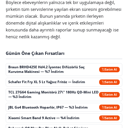
Böylece ebeveynlerin yalnızca tek bir uygulamaya değil,
şirketin tüm servislerine yayılan ekran süresini görebilmesi
mümkün olacak. Bunun yanında şirketin ilerleyen
dönemde dijital alışkanlıklar ve içerik etkileşimleri
konusunda daha ayrıntılı raporlar sunup sunmayacağı ise
henüz netlik kazanmış değil.
Günün Öne Çıkan Fırsatları
Braun BRHD425E Hd4.2 İyontec Difüzörlü Saç
Satın Al
Kurutma Makinesi — %7 İndirim
Schafer Fit Fry XL 5 Lt Yağsız Fritöz — İndirim
Satın Al
TCL 27G64 Gaming Monitörü 27\" 180Hz QD-Mini LED
Satın Al
— %3 İndirim
JBL Go4 Bluetooth Hoparlör, IP67 — %3 İndirim
Satın Al
Xiaomi Smart Band 9 Active — %4 İndirim
Satın Al