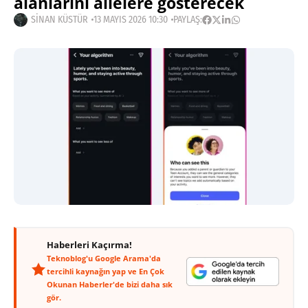
alanlarını ailelere gösterecek
SINAN KÜSTÜR
13 MAYIS 2026 10:30
PAYLAŞ:
Haberleri Kaçırma!
Teknoblog'u Google Arama'da
tercihli kaynağın yap ve En Çok
Okunan Haberler'de bizi daha sık
gör.