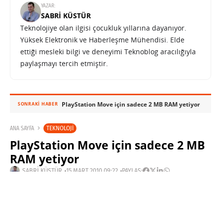
YAZAR:
SABRI KÜSTÜR
Teknolojiye olan ilgisi çocukluk yıllarına dayanıyor.
Yüksek Elektronik ve Haberleşme Mühendisi. Elde
ettiği mesleki bilgi ve deneyimi Teknoblog aracılığıyla
paylaşmayı tercih etmiştir.
PlayStation Move için sadece 2 MB RAM yetiyor
SONRAKI HABER
TEKNOLOJI
ANA SAYFA
PlayStation Move için sadece 2 MB
RAM yetiyor
SABRI KÜSTÜR
15 MART 2010 09:22
PAYLAŞ:
Haberleri Kaçırma!
Teknoblog'u Google Arama'da