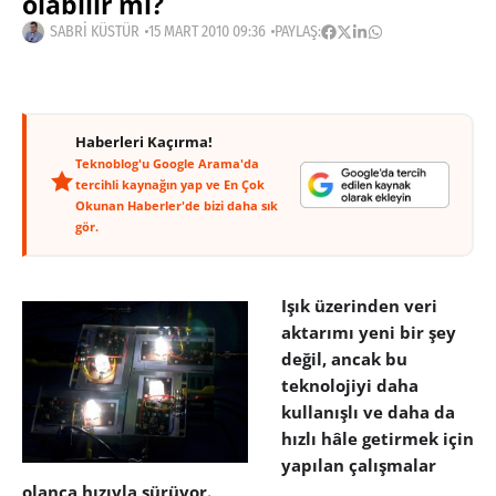
olabilir mi?
SABRI KÜSTÜR
15 MART 2010 09:36
PAYLAŞ:
Haberleri Kaçırma!
Teknoblog'u Google Arama'da
tercihli kaynağın yap ve En Çok
Okunan Haberler'de bizi daha sık
gör.
Işık üzerinden veri
aktarımı yeni bir şey
değil, ancak bu
teknolojiyi daha
kullanışlı ve daha da
hızlı hâle getirmek için
yapılan çalışmalar
olanca hızıyla sürüyor.