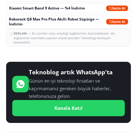
Xiaomi Smart Band 9 Active — %4 İndirim
Satın Al
Roborock Q8 Max Pro Plus Akıllı Robot Süpürge —
Satın Al
İndirim
REKLAM
— Bu içerikte satış ortaklığı bağlantıları bulunmaktadır. Bu
bağlantılar üzerinden yapılan alışverişlerden Teknoblog komisyon
kazanabilir.
Teknoblog artık WhatsApp'ta
Günün en iyi teknoloji fırsatları ve
kaçırmamanız gereken büyük haberler,
telefonunuza gelsin.
Kanala Katıl