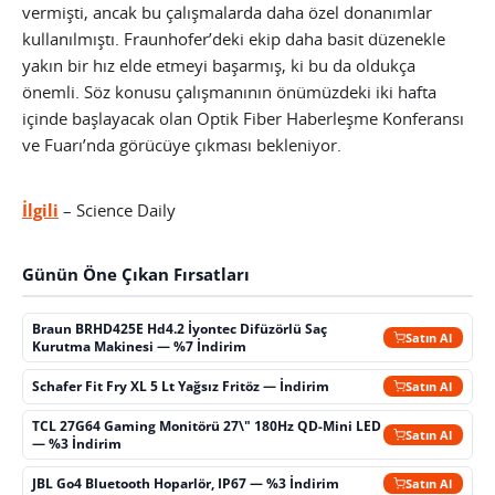
vermişti, ancak bu çalışmalarda daha özel donanımlar
kullanılmıştı. Fraunhofer’deki ekip daha basit düzenekle
yakın bir hız elde etmeyi başarmış, ki bu da oldukça
önemli. Söz konusu çalışmanının önümüzdeki iki hafta
içinde başlayacak olan Optik Fiber Haberleşme Konferansı
ve Fuarı’nda görücüye çıkması bekleniyor.
İlgili
– Science Daily
Günün Öne Çıkan Fırsatları
Braun BRHD425E Hd4.2 İyontec Difüzörlü Saç
Satın Al
Kurutma Makinesi — %7 İndirim
Schafer Fit Fry XL 5 Lt Yağsız Fritöz — İndirim
Satın Al
TCL 27G64 Gaming Monitörü 27\" 180Hz QD-Mini LED
Satın Al
— %3 İndirim
JBL Go4 Bluetooth Hoparlör, IP67 — %3 İndirim
Satın Al