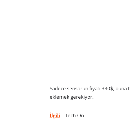
Sadece sensörün fiyatı 330$, buna bi
eklemek gerekiyor.
İlgili
– Tech-On