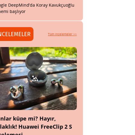
gle DeepMind’da Koray Kavukçuoğlu
emi başlıyor
NCELEMELER
Tüm incelemeler >>
nlar küpe mi? Hayır,
laklık! Huawei FreeClip 2 S
celemesi