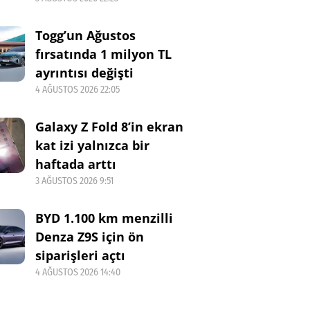
Togg’un Ağustos
fırsatında 1 milyon TL
ayrıntısı değişti
4 AĞUSTOS 2026 22:05
Galaxy Z Fold 8’in ekran
kat izi yalnızca bir
haftada arttı
3 AĞUSTOS 2026 9:51
BYD 1.100 km menzilli
Denza Z9S için ön
siparişleri açtı
4 AĞUSTOS 2026 14:40