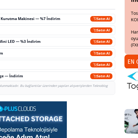
Tos
ç Kurutma Makinesi — %7 İndirim
Satın Al
KO
m
Satın Al
Har
oyu
Mini LED — %3 İndirim
Satın Al
(FX
im
Satın Al
EN 
Satın Al
rge — İndirim
Satın Al
bulunmaktadır. Bu bağlantılar üzerinden yapılan alışverişlerden Teknoblog