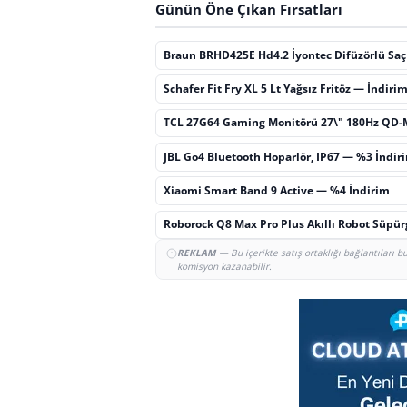
Günün Öne Çıkan Fırsatları
Braun BRHD425E Hd4.2 İyontec Difüzörlü Sa
Schafer Fit Fry XL 5 Lt Yağsız Fritöz — İndiri
TCL 27G64 Gaming Monitörü 27\" 180Hz QD-
JBL Go4 Bluetooth Hoparlör, IP67 — %3 İndir
Xiaomi Smart Band 9 Active — %4 İndirim
Roborock Q8 Max Pro Plus Akıllı Robot Süpü
REKLAM
— Bu içerikte satış ortaklığı bağlantıları 
komisyon kazanabilir.