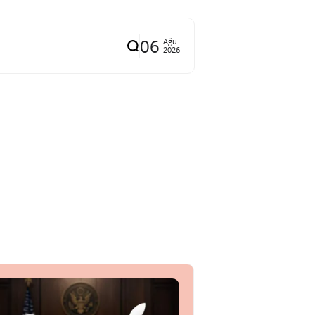
06
Ağu
2026