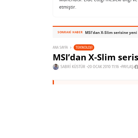
etmiştir.
MSI’dan X-Slim serisine yeni
SONRAKI HABER
TEKNOLOJI
ANA SAYFA
MSI’dan X-Slim seris
SABRI KÜSTÜR
20 OCAK 2010 11:16
PAYLAŞ:
Haberleri Kaçırma!
Teknoblog'u Google Arama'da tercihli ka
Haberler'de bizi daha sık gör.