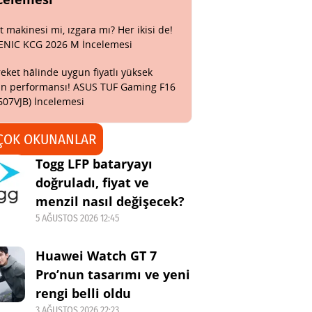
t makinesi mi, ızgara mı? Her ikisi de!
ENIC KCG 2026 M İncelemesi
eket hâlinde uygun fiyatlı yüksek
n performansı! ASUS TUF Gaming F16
607VJB) İncelemesi
ÇOK OKUNANLAR
Togg LFP bataryayı
doğruladı, fiyat ve
menzil nasıl değişecek?
5 AĞUSTOS 2026 12:45
Huawei Watch GT 7
Pro’nun tasarımı ve yeni
rengi belli oldu
3 AĞUSTOS 2026 22:23