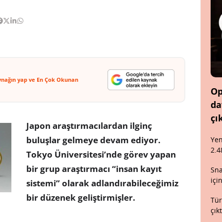
ynağın yap ve En Çok Okunan
Op
da
çı
Japon araştırmacılardan ilginç
buluşlar gelmeye devam ediyor.
Yen
2.4
Tokyo Üniversitesi’nde görev yapan
bir grup araştırmacı “insan kayıt
Sna
içi
sistemi” olarak adlandırabileceğimiz
bir düzenek geliştirmişler.
Tür
çık