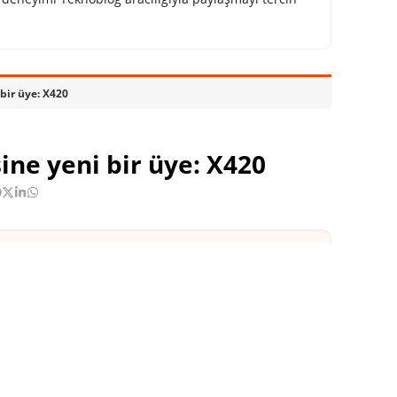
 bir üye: X420
ine yeni bir üye: X420
ynağın yap ve En Çok Okunan
MSI X-Slim serisi dizüstü
bilgisayarlarına yeni bir üye katıldı. 14