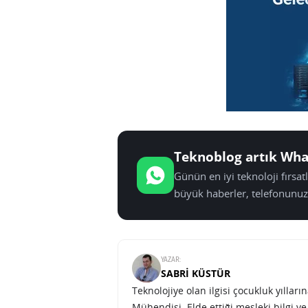
Teknoblog artık Wha
Günün en iyi teknoloji fırsa
büyük haberler, telefonunuz
YAZAR:
SABRI KÜSTÜR
Teknolojiye olan ilgisi çocukluk yılla
Mühendisi. Elde ettiği mesleki bilgi v