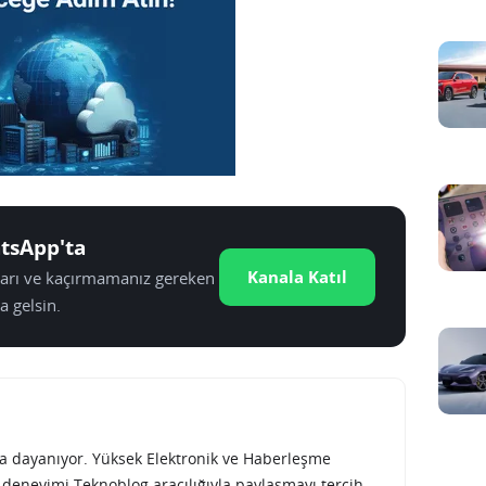
tsApp'ta
Kanala Katıl
tları ve kaçırmamanız gereken
a gelsin.
rına dayanıyor. Yüksek Elektronik ve Haberleşme
e deneyimi Teknoblog aracılığıyla paylaşmayı tercih