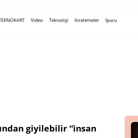
TEKNOKART
Video
Teknoloji
İncelemeler
İpucu
ndan giyilebilir “insan