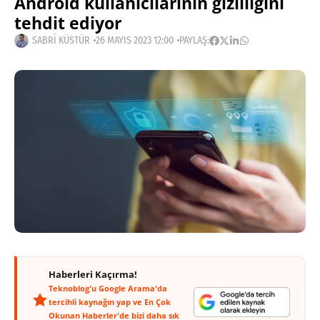
Android kullanıcılarının gizliliğini
tehdit ediyor
SABRI KÜSTÜR
26 MAYIS 2023 12:00
PAYLAŞ:
Haberleri Kaçırma!
Teknoblog'u Google Arama'da
tercihli kaynağın yap ve En Çok
Okunan Haberler'de bizi daha sık