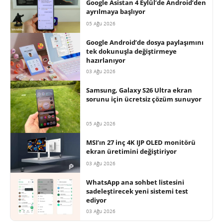
Google Asistan 4 Eylül’de Android’den
ayrılmaya başlıyor
05 Ağu 2026
Google Android’de dosya paylaşımını
tek dokunuşla değiştirmeye
hazırlanıyor
03 Ağu 2026
Samsung, Galaxy S26 Ultra ekran
sorunu için ücretsiz çözüm sunuyor
05 Ağu 2026
MSI’ın 27 inç 4K IJP OLED monitörü
ekran üretimini değiştiriyor
03 Ağu 2026
WhatsApp ana sohbet listesini
sadeleştirecek yeni sistemi test
ediyor
03 Ağu 2026