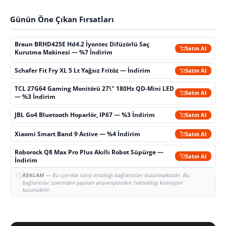
Günün Öne Çıkan Fırsatları
Braun BRHD425E Hd4.2 İyontec Difüzörlü Saç
Satın Al
Kurutma Makinesi — %7 İndirim
Schafer Fit Fry XL 5 Lt Yağsız Fritöz — İndirim
Satın Al
TCL 27G64 Gaming Monitörü 27\" 180Hz QD-Mini LED
Satın Al
— %3 İndirim
JBL Go4 Bluetooth Hoparlör, IP67 — %3 İndirim
Satın Al
Xiaomi Smart Band 9 Active — %4 İndirim
Satın Al
Roborock Q8 Max Pro Plus Akıllı Robot Süpürge —
Satın Al
İndirim
REKLAM
— Bu içerikte satış ortaklığı bağlantıları bulunmaktadır. Bu
bağlantılar üzerinden yapılan alışverişlerden Teknoblog komisyon
kazanabilir.