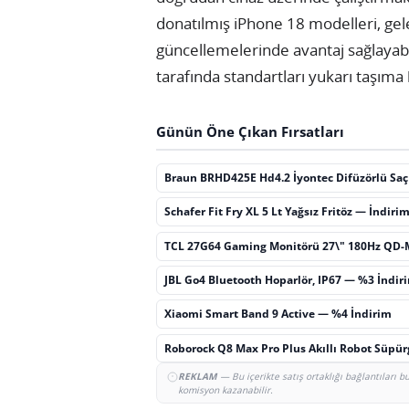
donatılmış iPhone 18 modelleri, gel
güncellemelerinde avantaj sağlayabi
tarafında standartları yukarı taşıma 
Günün Öne Çıkan Fırsatları
Braun BRHD425E Hd4.2 İyontec Difüzörlü Sa
Schafer Fit Fry XL 5 Lt Yağsız Fritöz — İndiri
TCL 27G64 Gaming Monitörü 27\" 180Hz QD-
JBL Go4 Bluetooth Hoparlör, IP67 — %3 İndir
Xiaomi Smart Band 9 Active — %4 İndirim
Roborock Q8 Max Pro Plus Akıllı Robot Süpü
REKLAM
— Bu içerikte satış ortaklığı bağlantıları 
komisyon kazanabilir.