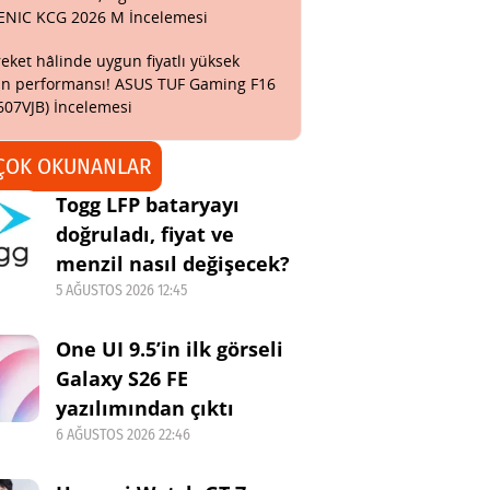
ENIC KCG 2026 M İncelemesi
eket hâlinde uygun fiyatlı yüksek
n performansı! ASUS TUF Gaming F16
607VJB) İncelemesi
ÇOK OKUNANLAR
Togg LFP bataryayı
doğruladı, fiyat ve
menzil nasıl değişecek?
5 AĞUSTOS 2026 12:45
One UI 9.5’in ilk görseli
Galaxy S26 FE
yazılımından çıktı
6 AĞUSTOS 2026 22:46