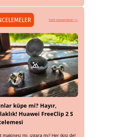
NCELEMELER
Tüm incelemeler >>
nlar küpe mi? Hayır,
laklık! Huawei FreeClip 2 S
celemesi
t makinesi mi, ızgara mı? Her ikisi de!