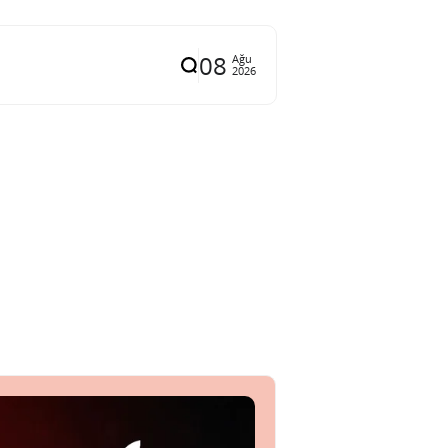
08
Ağu
2026