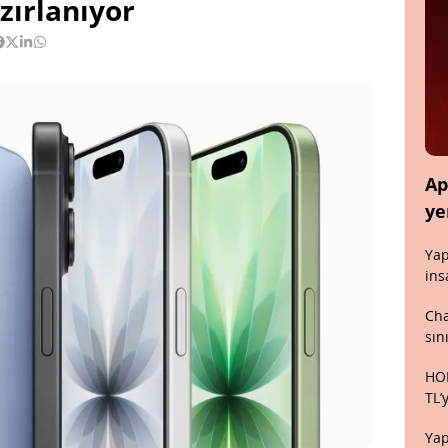
zırlanıyor
Ap
ye
Yap
ins
Cha
sın
HON
TL’
Yap