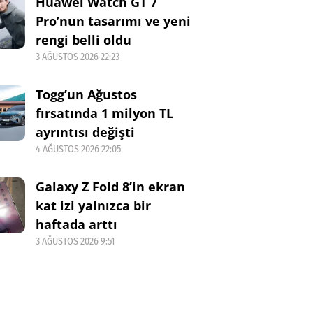
Huawei Watch GT 7
Pro’nun tasarımı ve yeni
rengi belli oldu
3 AĞUSTOS 2026 22:23
Togg’un Ağustos
fırsatında 1 milyon TL
ayrıntısı değişti
4 AĞUSTOS 2026 22:05
Galaxy Z Fold 8’in ekran
kat izi yalnızca bir
haftada arttı
3 AĞUSTOS 2026 9:51