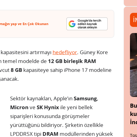
İ
ynağın yap ve En Çok Okunan
kapasitesini artırmayı
hedefliyor
. Güney Kore
tin temel modelde de
12 GB birleşik RAM
evcut
8 GB
kapasiteye sahip iPhone 17 modeline
aşanacak.
Sektör kaynakları, Apple’ın
Samsung
,
Bu
Micron
ve
SK Hynix
ile yeni bellek
ku
siparişleri konusunda görüşmeler
İn
yürüttüğünü bildiriyor. Şirketin özellikle
LPDDR5X tipi
DRAM
modüllerinden yüksek
Tos