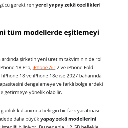
 gücü gerektiren
yerel yapay zekâ özellikleri
ini tüm modellerde eşitlemeyi
n ardında şirketin yeni üretim takviminin de rol
e iPhone 18 Pro,
iPhone Air
2 ve iPhone Fold
l iPhone 18 ve iPhone 18e ise 2027 baharında
apasitesini dengelemeye ve farklı bölgelerdeki
e getirmeye yönelik olabilir.
günlük kullanımda belirgin bir fark yaratması
vadede daha büyük
yapay zekâ modellerini
istediği biliniyor. Bu nedenle, 12 GB bellekle