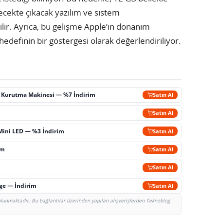
ecekte çıkacak yazılım ve sistem
lir. Ayrıca, bu gelişme Apple’ın donanım
hedefinin bir göstergesi olarak değerlendiriliyor.
ç Kurutma Makinesi — %7 İndirim
Satın Al
m
Satın Al
Mini LED — %3 İndirim
Satın Al
im
Satın Al
Satın Al
rge — İndirim
Satın Al
bulunmaktadır. Bu bağlantılar üzerinden yapılan alışverişlerden Teknoblog