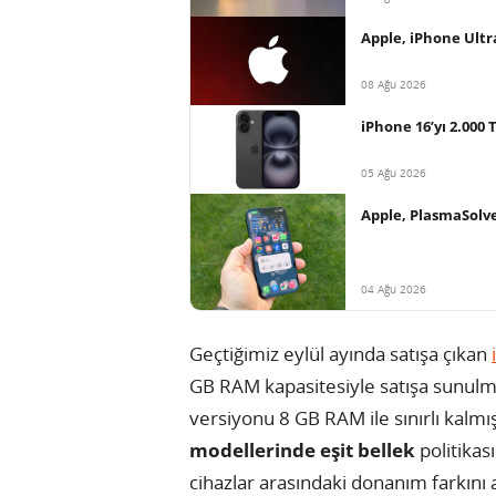
Apple, iPhone Ultr
08 Ağu 2026
iPhone 16’yı 2.000
05 Ağu 2026
Apple, PlasmaSolve
04 Ağu 2026
Geçtiğimiz eylül ayında satışa çıkan
GB RAM kapasitesiyle satışa sunulm
versiyonu 8 GB RAM ile sınırlı kalmış
modellerinde eşit bellek
politikas
cihazlar arasındaki donanım farkını az