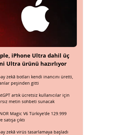
ple, iPhone Ultra dahil üç
ni Ultra ürünü hazırlıyor
ay zekâ botları kendi inancını üretti,
anlar peşinden gitti
tGPT artık ücretsiz kullanıcılar için
ırsız metin sohbeti sunacak
OR Magic V6 Türkiye’de 129.999
ye satışa çıktı
ay zekâ virüs tasarlamaya başladı