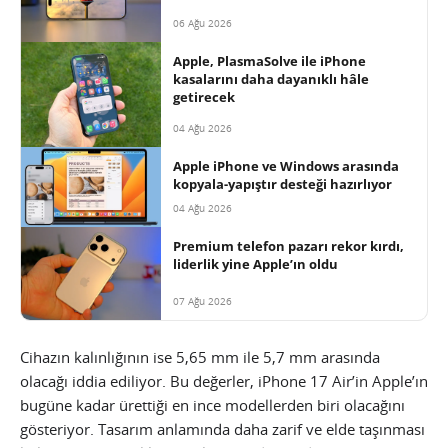
06 Ağu 2026
Apple, PlasmaSolve ile iPhone
kasalarını daha dayanıklı hâle
getirecek
04 Ağu 2026
Apple iPhone ve Windows arasında
kopyala-yapıştır desteği hazırlıyor
04 Ağu 2026
Premium telefon pazarı rekor kırdı,
liderlik yine Apple’ın oldu
07 Ağu 2026
Cihazın kalınlığının ise 5,65 mm ile 5,7 mm arasında
olacağı iddia ediliyor. Bu değerler, iPhone 17 Air’in Apple’ın
bugüne kadar ürettiği en ince modellerden biri olacağını
gösteriyor. Tasarım anlamında daha zarif ve elde taşınması