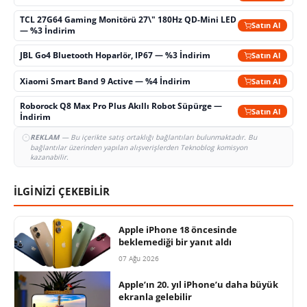
TCL 27G64 Gaming Monitörü 27\" 180Hz QD-Mini LED
Satın Al
— %3 İndirim
JBL Go4 Bluetooth Hoparlör, IP67 — %3 İndirim
Satın Al
Xiaomi Smart Band 9 Active — %4 İndirim
Satın Al
Roborock Q8 Max Pro Plus Akıllı Robot Süpürge —
Satın Al
İndirim
REKLAM
— Bu içerikte satış ortaklığı bağlantıları bulunmaktadır. Bu
bağlantılar üzerinden yapılan alışverişlerden Teknoblog komisyon
kazanabilir.
İLGİNİZİ ÇEKEBİLİR
Apple iPhone 18 öncesinde
beklemediği bir yanıt aldı
07 Ağu 2026
Apple’ın 20. yıl iPhone’u daha büyük
ekranla gelebilir