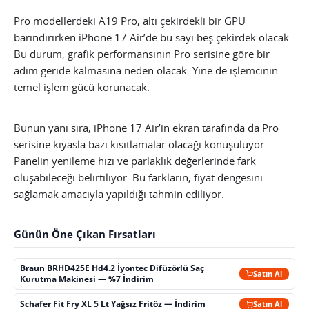
Pro modellerdeki A19 Pro, altı çekirdekli bir GPU
barındırırken iPhone 17 Air’de bu sayı beş çekirdek olacak.
Bu durum, grafik performansının Pro serisine göre bir
adım geride kalmasına neden olacak. Yine de işlemcinin
temel işlem gücü korunacak.
Bunun yanı sıra, iPhone 17 Air’in ekran tarafında da Pro
serisine kıyasla bazı kısıtlamalar olacağı konuşuluyor.
Panelin yenileme hızı ve parlaklık değerlerinde fark
oluşabileceği belirtiliyor. Bu farkların, fiyat dengesini
sağlamak amacıyla yapıldığı tahmin ediliyor.
Günün Öne Çıkan Fırsatları
Braun BRHD425E Hd4.2 İyontec Difüzörlü Saç
Satın Al
Kurutma Makinesi — %7 İndirim
Schafer Fit Fry XL 5 Lt Yağsız Fritöz — İndirim
Satın Al