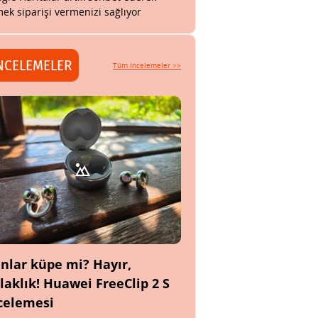
ek siparişi vermenizi sağlıyor
NCELEMELER
Tüm incelemeler >>
nlar küpe mi? Hayır,
laklık! Huawei FreeClip 2 S
celemesi