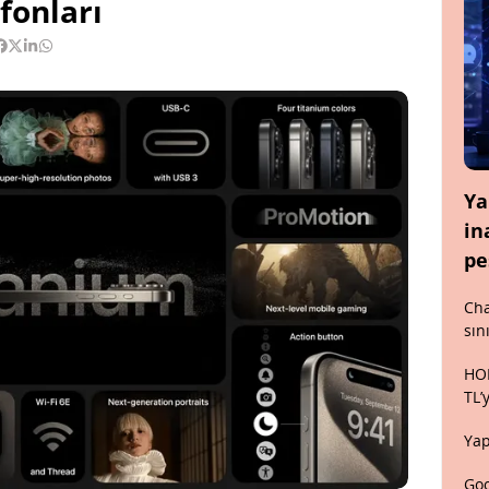
fonları
Ya
in
pe
Cha
sın
HON
TL’
Yap
Goo