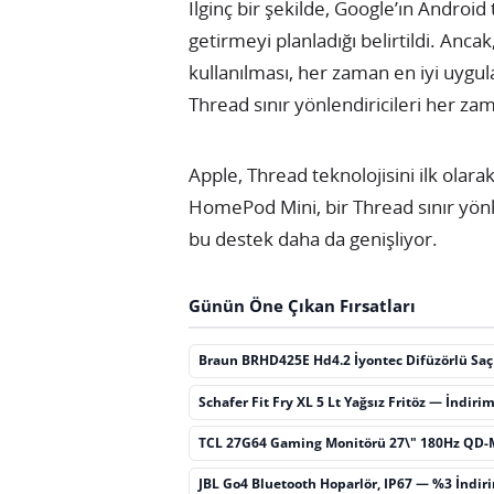
İlginç bir şekilde, Google’ın Android 
getirmeyi planladığı belirtildi. Ancak,
kullanılması, her zaman en iyi uygu
Thread sınır yönlendiricileri her za
Apple, Thread teknolojisini ilk ola
HomePod Mini, bir Thread sınır yönle
bu destek daha da genişliyor.
Günün Öne Çıkan Fırsatları
Braun BRHD425E Hd4.2 İyontec Difüzörlü Sa
Schafer Fit Fry XL 5 Lt Yağsız Fritöz — İndiri
TCL 27G64 Gaming Monitörü 27\" 180Hz QD-
JBL Go4 Bluetooth Hoparlör, IP67 — %3 İndir