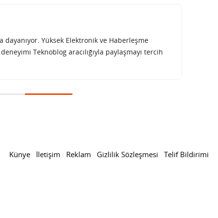
rına dayanıyor. Yüksek Elektronik ve Haberleşme
e deneyimi Teknoblog aracılığıyla paylaşmayı tercih
lliğiyle temiz enerji kullanılıp kullanılmadığını anlayacak
 yeni özelliğiyle temiz
llanılmadığını anlayacak
CELLEME: KASIM 5, 2023
PAYLAŞ: