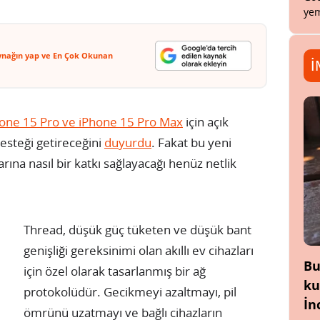
yem
ynağın yap ve En Çok Okunan
İ
one 15 Pro ve iPhone 15 Pro Max
için açık
desteği getireceğini
duyurdu
. Fakat bu yeni
arına nasıl bir katkı sağlayacağı henüz netlik
Thread, düşük güç tüketen ve düşük bant
genişliği gereksinimi olan akıllı ev cihazları
Bu
için özel olarak tasarlanmış bir ağ
ku
protokolüdür. Gecikmeyi azaltmayı, pil
İn
ömrünü uzatmayı ve bağlı cihazların