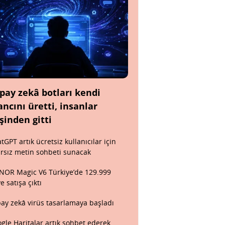
pay zekâ botları kendi
ancını üretti, insanlar
şinden gitti
tGPT artık ücretsiz kullanıcılar için
ırsız metin sohbeti sunacak
OR Magic V6 Türkiye’de 129.999
ye satışa çıktı
ay zekâ virüs tasarlamaya başladı
gle Haritalar artık sohbet ederek