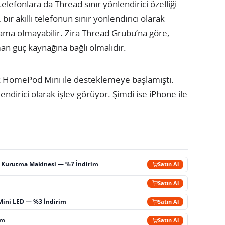
telefonlara da Thread sınır yönlendirici özelliği
 bir akıllı telefonun sınır yönlendirici olarak
lama olmayabilir. Zira Thread Grubu’na göre,
man güç kaynağına bağlı olmalıdır.
rak HomePod Mini ile desteklemeye başlamıştı.
ndirici olarak işlev görüyor. Şimdi ise iPhone ile
ç Kurutma Makinesi — %7 İndirim
Satın Al
m
Satın Al
Mini LED — %3 İndirim
Satın Al
im
Satın Al