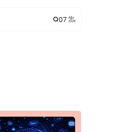
07
Ağu
2026