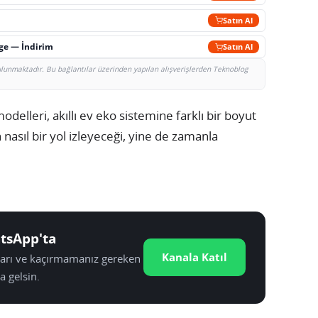
Satın Al
rge — İndirim
Satın Al
bulunmaktadır. Bu bağlantılar üzerinden yapılan alışverişlerden Teknoblog
delleri, akıllı ev eko sistemine farklı bir boyut
 nasıl bir yol izleyeceği, yine de zamanla
tsApp'ta
Kanala Katıl
tları ve kaçırmamanız gereken
a gelsin.