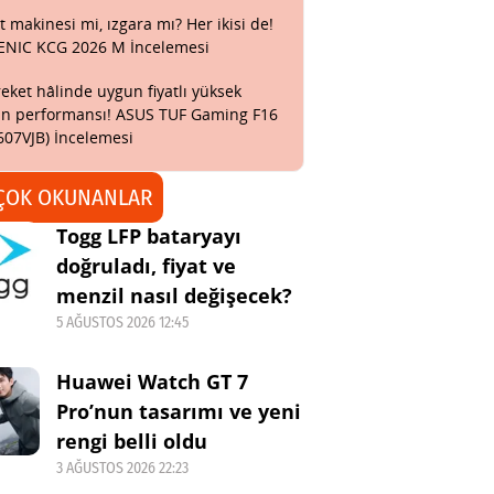
t makinesi mi, ızgara mı? Her ikisi de!
ENIC KCG 2026 M İncelemesi
eket hâlinde uygun fiyatlı yüksek
n performansı! ASUS TUF Gaming F16
607VJB) İncelemesi
ÇOK OKUNANLAR
Togg LFP bataryayı
doğruladı, fiyat ve
menzil nasıl değişecek?
5 AĞUSTOS 2026 12:45
Huawei Watch GT 7
Pro’nun tasarımı ve yeni
rengi belli oldu
3 AĞUSTOS 2026 22:23