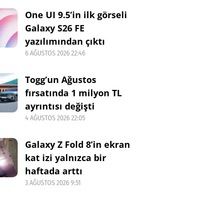
One UI 9.5’in ilk görseli
Galaxy S26 FE
yazılımından çıktı
6 AĞUSTOS 2026 22:46
Togg’un Ağustos
fırsatında 1 milyon TL
ayrıntısı değişti
4 AĞUSTOS 2026 22:05
Galaxy Z Fold 8’in ekran
kat izi yalnızca bir
haftada arttı
3 AĞUSTOS 2026 9:51