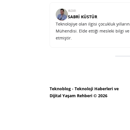
YAZAR:
SABRI KÜSTÜR
Teknolojiye olan ilgisi çocukluk yılla
Mühendisi. Elde ettiği mesleki bilgi v
etmiştir.
Apple Ev uygulaması yeni öze
SONRAKI HABER
BILIM
ANA SAYFA
Apple Ev uygulaması
enerji kullanılıp ku
SINAN KÜSTÜR
13 EYLÜL 2023 15:00
SON GÜN