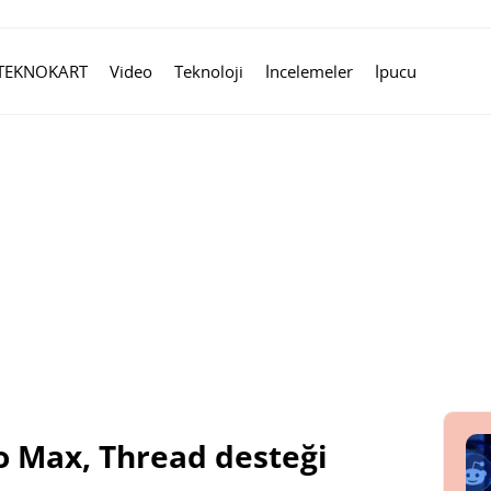
TEKNOKART
Video
Teknoloji
İncelemeler
İpucu
o Max, Thread desteği