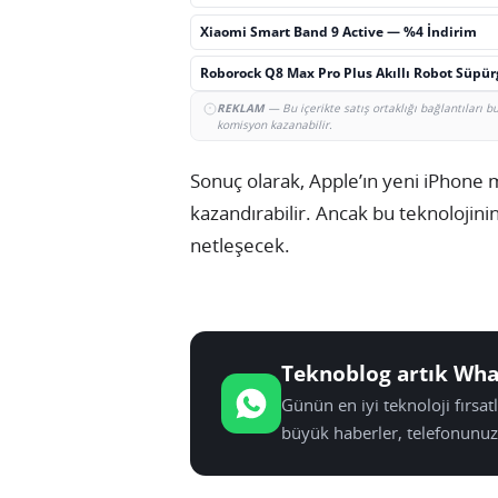
Xiaomi Smart Band 9 Active — %4 İndirim
Roborock Q8 Max Pro Plus Akıllı Robot Süpü
REKLAM
— Bu içerikte satış ortaklığı bağlantıları 
komisyon kazanabilir.
Sonuç olarak, Apple’ın yeni iPhone mo
kazandırabilir. Ancak bu teknolojinin
netleşecek.
Teknoblog artık Wha
Günün en iyi teknoloji fırsa
büyük haberler, telefonunuz