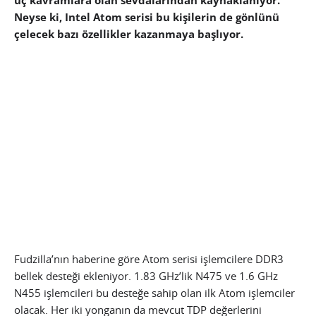
uç kavramlara olan sevdalarından kaynaklanıyor.
Neyse ki, Intel Atom serisi bu kişilerin de gönlünü
çelecek bazı özellikler kazanmaya başlıyor.
Fudzilla’nın haberine göre Atom serisi işlemcilere DDR3
bellek desteği ekleniyor. 1.83 GHz’lik N475 ve 1.6 GHz
N455 işlemcileri bu desteğe sahip olan ilk Atom işlemciler
olacak. Her iki yonganın da mevcut TDP değerlerini