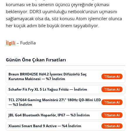
koruması ve bu senenin üçüncü çeyreğinde çıkması
bekleniyor. DDR3 uyumluluğu netbook’unzun uçmasını
sağlamayacak olsa da, söz konusu Atom işlemciler olunca
her küçük adım bile büyük önem taşıyabiliyor.
İlgili
– Fudzilla
Günün Öne Çıkan Fırsatları
Braun BRHD425E Hd4.2 İyontec Difüzörlü Saç
Satın Al
Kurutma Makinesi — %7 İndirim
Schafer Fit Fry XL 5 Lt Yağsız Fritöz — İndirim
Satın Al
TCL 27G64 Gaming Monitörü 27\" 180Hz QD-Mini LED
Satın Al
— %3 İndirim
JBL Go4 Bluetooth Hoparlör, IP67 — %3 İndirim
Satın Al
Xiaomi Smart Band 9 Active — %4 İndirim
Satın Al