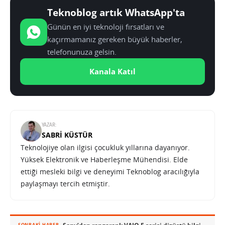
Teknoblog artık WhatsApp'ta
Günün en iyi teknoloji fırsatları ve
kaçırmamanız gereken büyük haberler,
telefonunuza gelsin.
Kanala Katıl
YAZAR:
SABRI KÜSTÜR
Teknolojiye olan ilgisi çocukluk yıllarına dayanıyor.
Yüksek Elektronik ve Haberleşme Mühendisi. Elde
ettiği mesleki bilgi ve deneyimi Teknoblog aracılığıyla
paylaşmayı tercih etmiştir.
Sony’den rengarenk VAIO E serisi dizüstü bilgisayarlar
SONRAKI HABER