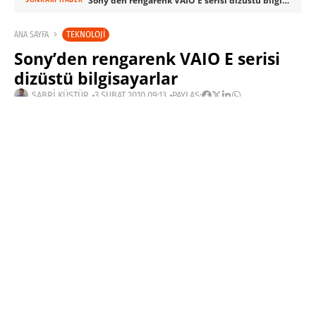
TEKNOLOJI
ANA SAYFA
Sony’den rengarenk VAIO E serisi
dizüstü bilgisayarlar
SABRI KÜSTÜR
3 ŞUBAT 2010 09:13
PAYLAŞ:
Haberleri Kaçırma!
Teknoblog'u Google Arama'da
tercihli kaynağın yap ve En Çok
Okunan Haberler'de bizi daha sık
gör.