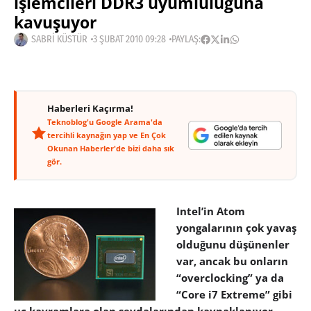
işlemcileri DDR3 uyumluluğuna
kavuşuyor
SABRI KÜSTÜR
3 ŞUBAT 2010 09:28
PAYLAŞ:
Haberleri Kaçırma!
Teknoblog'u Google Arama'da
tercihli kaynağın yap ve En Çok
Okunan Haberler'de bizi daha sık
gör.
Intel’in Atom
yongalarının çok yavaş
olduğunu düşünenler
var, ancak bu onların
“overclocking” ya da
“Core i7 Extreme” gibi