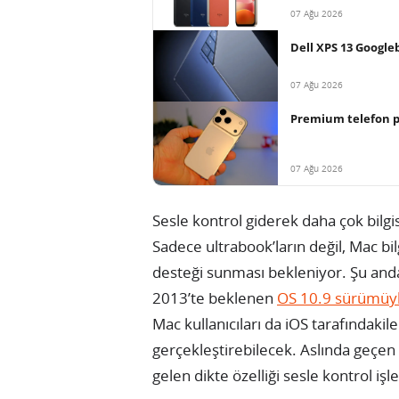
07 Ağu 2026
Dell XPS 13 Googleb
07 Ağu 2026
Premium telefon paz
07 Ağu 2026
Sesle kontrol giderek daha çok bilg
Sadece ultrabook’ların değil, Mac bilg
desteği sunması bekleniyor. Şu anda 
2013’te beklenen
OS 10.9 sürümüyle 
Mac kullanıcıları da iOS tarafındakile
gerçekleştirebilecek. Aslında geçen y
gelen dikte özelliği sesle kontrol iş