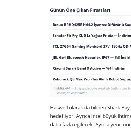
Günün Öne Çıkan Fırsatları
Braun BRHD425E Hd4.2 İyontec Difüzörlü Sa
Schafer Fit Fry XL 5 Lt Yağsız Fritöz — İndiri
TCL 27G64 Gaming Monitörü 27\" 180Hz QD-
JBL Go4 Bluetooth Hoparlör, IP67 — %3 İndir
Xiaomi Smart Band 9 Active — %4 İndirim
Roborock Q8 Max Pro Plus Akıllı Robot Süpü
REKLAM
— Bu içerikte satış ortaklığı bağlantıları 
komisyon kazanabilir.
Haswell olarak da bilinen Shark Bay
hedefliyor. Ayrıca Intel büyük ihtima
daha fazla eğilecek. Ayrıca yeni m