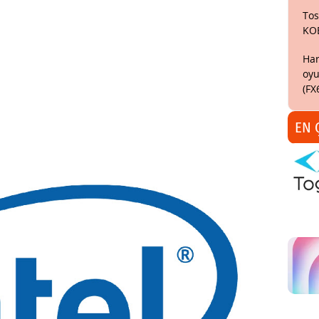
Tos
KO
Har
oyu
(FX
EN 