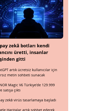
pay zekâ botları kendi
ancını üretti, insanlar
şinden gitti
tGPT artık ücretsiz kullanıcılar için
ırsız metin sohbeti sunacak
OR Magic V6 Türkiye’de 129.999
ye satışa çıktı
ay zekâ virüs tasarlamaya başladı
gle Haritalar artık sohbet ederek