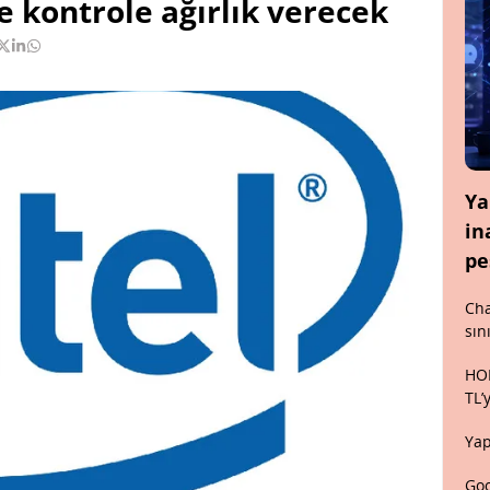
e kontrole ağırlık verecek
Ya
in
pe
Cha
sın
HON
TL’
Yap
Goo