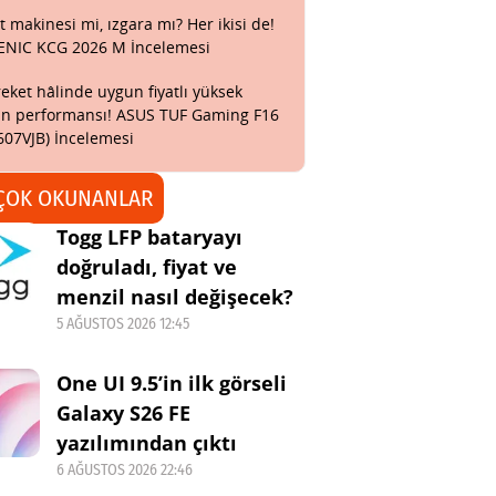
t makinesi mi, ızgara mı? Her ikisi de!
ENIC KCG 2026 M İncelemesi
eket hâlinde uygun fiyatlı yüksek
n performansı! ASUS TUF Gaming F16
607VJB) İncelemesi
ÇOK OKUNANLAR
Togg LFP bataryayı
doğruladı, fiyat ve
menzil nasıl değişecek?
5 AĞUSTOS 2026 12:45
One UI 9.5’in ilk görseli
Galaxy S26 FE
yazılımından çıktı
6 AĞUSTOS 2026 22:46