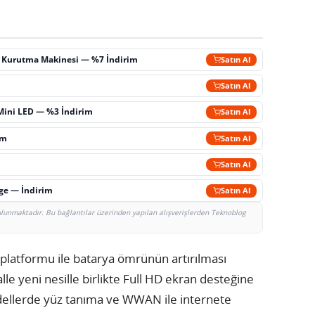
ç Kurutma Makinesi — %7 İndirim
Satın Al
m
Satın Al
Mini LED — %3 İndirim
Satın Al
im
Satın Al
Satın Al
rge — İndirim
Satın Al
bulunmaktadır. Bu bağlantılar üzerinden yapılan alışverişlerden Teknoblog
 platformu ile batarya ömrünün artırılması
lle yeni nesille birlikte Full HD ekran desteğine
odellerde yüz tanıma ve WWAN ile internete