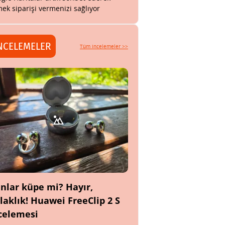
ek siparişi vermenizi sağlıyor
NCELEMELER
Tüm incelemeler >>
nlar küpe mi? Hayır,
laklık! Huawei FreeClip 2 S
celemesi