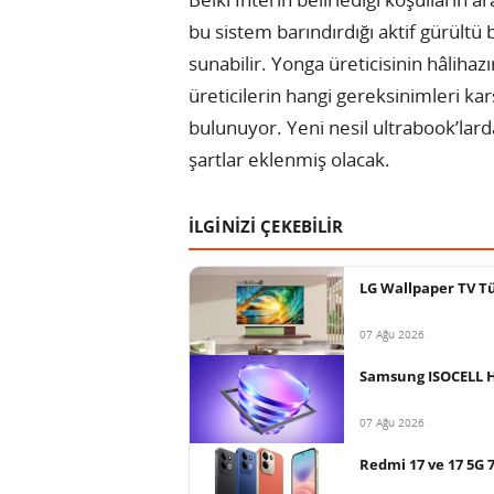
bu sistem barındırdığı aktif gürültü
sunabilir. Yonga üreticisinin hâliha
üreticilerin hangi gereksinimleri kar
bulunuyor. Yeni nesil ultrabook’larda
şartlar eklenmiş olacak.
İLGİNİZİ ÇEKEBİLİR
LG Wallpaper TV Tü
07 Ağu 2026
Samsung ISOCELL HP
07 Ağu 2026
Redmi 17 ve 17 5G 7