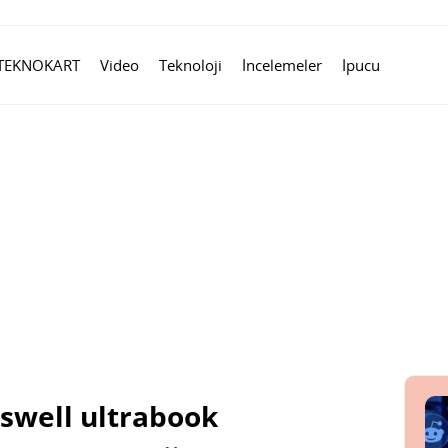
TEKNOKART
Video
Teknoloji
İncelemeler
İpucu
swell ultrabook