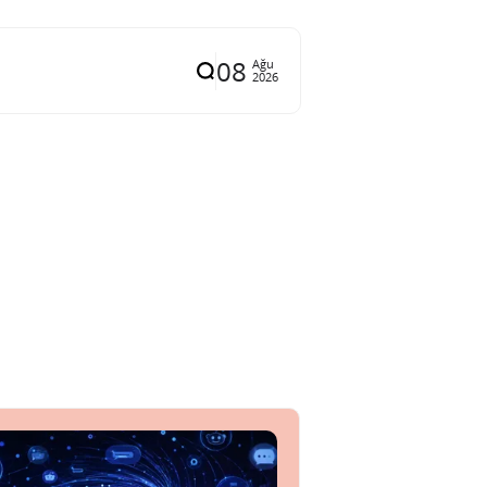
08
Ağu
2026