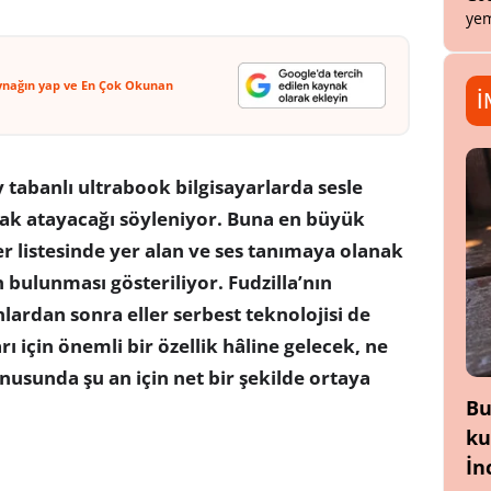
yem
ynağın yap ve En Çok Okunan
İ
y tabanlı ultrabook bilgisayarlarda sesle
arak atayacağı söyleniyor. Buna en büyük
 listesinde yer alan ve ses tanımaya olanak
 bulunması gösteriliyor. Fudzilla’nın
ardan sonra eller serbest teknolojisi de
rı için önemli bir özellik hâline gelecek, ne
nusunda şu an için net bir şekilde ortaya
Bu
ku
İn