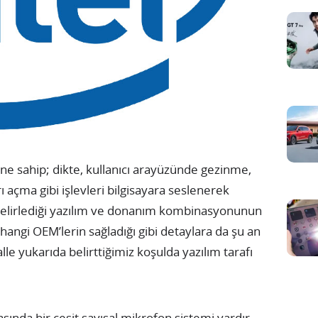
ne sahip; dikte, kullanıcı arayüzünde gezinme,
 açma gibi işlevleri bilgisayara seslenerek
belirlediği yazılım ve donanım kombinasyonunun
hangi OEM’lerin sağladığı gibi detaylara da şu an
lle yukarıda belirttiğimiz koşulda yazılım tarafı
arasında bir çeşit sayısal mikrofon sistemi vardır,