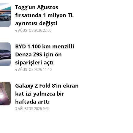
Togg’un Ağustos
fırsatında 1 milyon TL
ayrıntısı değişti
4 AĞUSTOS 2026 22:05
BYD 1.100 km menzilli
Denza Z9S için ön
siparişleri açtı
4 AĞUSTOS 2026 14:40
Galaxy Z Fold 8’in ekran
kat izi yalnızca bir
haftada arttı
3 AĞUSTOS 2026 9:51