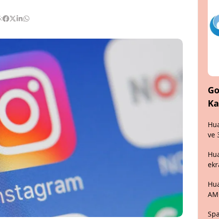
:
Go
Ka
Hua
ve 
Hua
ekr
Hua
AM
Spa