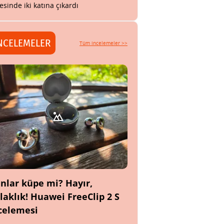
esinde iki katına çıkardı
NCELEMELER
Tüm incelemeler >>
nlar küpe mi? Hayır,
laklık! Huawei FreeClip 2 S
celemesi