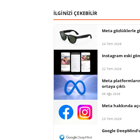
İLGİNİZİ ÇEKEBİLİR
Meta gözlüklerle g
24 Tem 2026
Instagram eski gön
22 Tem 2026
Meta platformların
ortaya çıktı
06 Ağu 2026
Meta hakkında açıl
23 Tem 2026
Google DeepMind’d