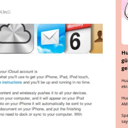
Hu
gü
ge
Hua
ekr
Hua
AM
Spa
say