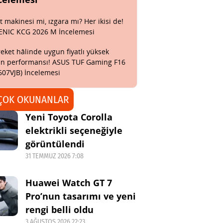
t makinesi mi, ızgara mı? Her ikisi de!
ENIC KCG 2026 M İncelemesi
eket hâlinde uygun fiyatlı yüksek
n performansı! ASUS TUF Gaming F16
607VJB) İncelemesi
ÇOK OKUNANLAR
Yeni Toyota Corolla
elektrikli seçeneğiyle
görüntülendi
31 TEMMUZ 2026 7:08
Huawei Watch GT 7
Pro’nun tasarımı ve yeni
rengi belli oldu
3 AĞUSTOS 2026 22:23