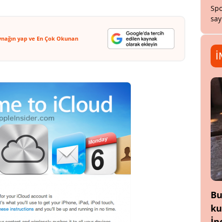
Spo
say
ynağın yap ve En Çok Okunan
İ
Bu
ku
İn