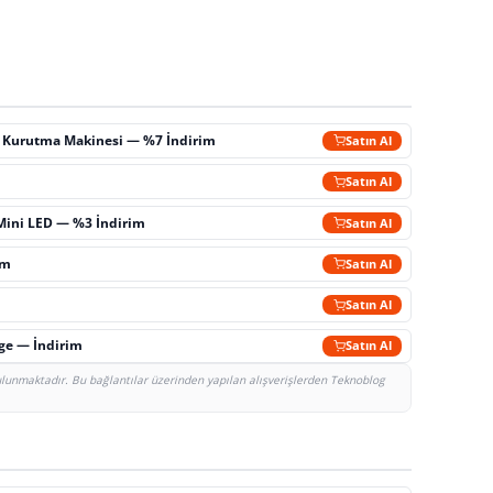
ç Kurutma Makinesi — %7 İndirim
Satın Al
m
Satın Al
Mini LED — %3 İndirim
Satın Al
im
Satın Al
Satın Al
rge — İndirim
Satın Al
bulunmaktadır. Bu bağlantılar üzerinden yapılan alışverişlerden Teknoblog