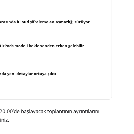
 arasında iCloud şifreleme anlaşmazlığı sürüyor
AirPods modeli beklenenden erken gelebilir
nda yeni detaylar ortaya çıktı
20.00’de başlayacak toplantının ayrıntılarını
iniz.