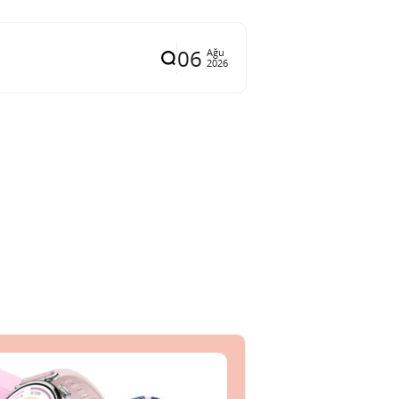
06
Ağu
2026