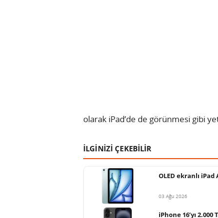
olarak iPad’de de görünmesi gibi ye
İLGİNİZİ ÇEKEBİLİR
OLED ekranlı iPad A
03 Ağu 2026
iPhone 16’yı 2.000