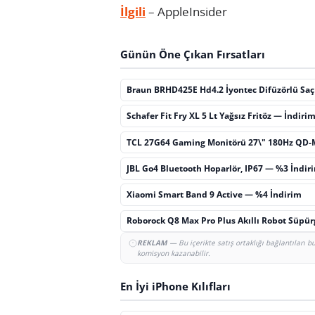
İlgili
– AppleInsider
Günün Öne Çıkan Fırsatları
Braun BRHD425E Hd4.2 İyontec Difüzörlü Sa
Schafer Fit Fry XL 5 Lt Yağsız Fritöz — İndiri
TCL 27G64 Gaming Monitörü 27\" 180Hz QD-
JBL Go4 Bluetooth Hoparlör, IP67 — %3 İndir
Xiaomi Smart Band 9 Active — %4 İndirim
Roborock Q8 Max Pro Plus Akıllı Robot Süpü
REKLAM
— Bu içerikte satış ortaklığı bağlantıları 
komisyon kazanabilir.
En İyi iPhone Kılıfları