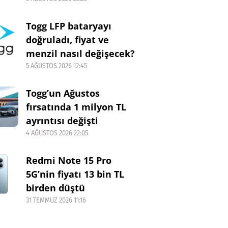
Togg LFP bataryayı
doğruladı, fiyat ve
menzil nasıl değişecek?
5 AĞUSTOS 2026 12:45
Togg’un Ağustos
fırsatında 1 milyon TL
ayrıntısı değişti
4 AĞUSTOS 2026 22:05
Redmi Note 15 Pro
5G’nin fiyatı 13 bin TL
birden düştü
31 TEMMUZ 2026 11:16