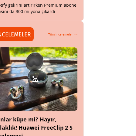
tify gelirini artırırken Premium abone
ısını da 300 milyona çıkardı
NCELEMELER
Tüm incelemeler >>
nlar küpe mi? Hayır,
laklık! Huawei FreeClip 2 S
celemesi