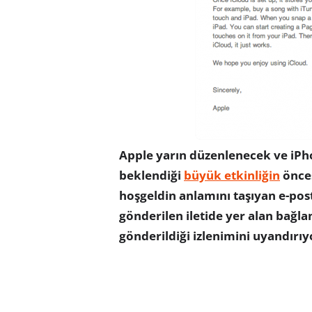
Apple yarın düzenlenecek ve iPho
beklendiği
büyük etkinliğin
önces
hoşgeldin anlamını taşıyan e-pos
gönderilen iletide yer alan bağla
gönderildiği izlenimini uyandırıy