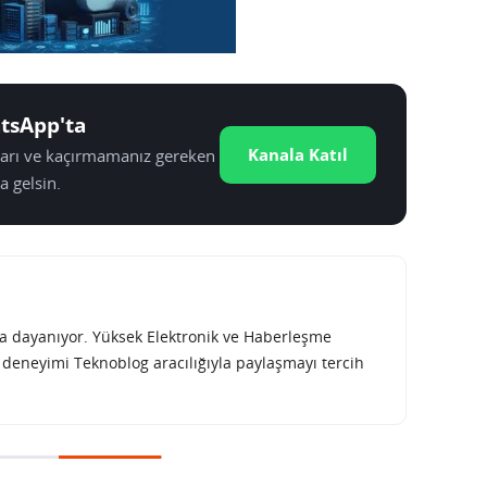
tsApp'ta
Kanala Katıl
tları ve kaçırmamanız gereken
a gelsin.
rına dayanıyor. Yüksek Elektronik ve Haberleşme
e deneyimi Teknoblog aracılığıyla paylaşmayı tercih
 tarzı tabletin ipuçlarını veriyor