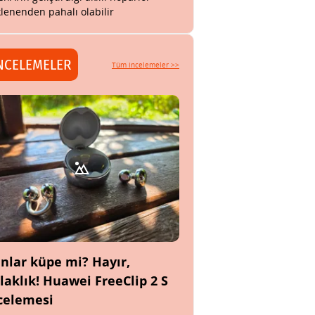
lenenden pahalı olabilir
NCELEMELER
Tüm incelemeler >>
nlar küpe mi? Hayır,
laklık! Huawei FreeClip 2 S
celemesi