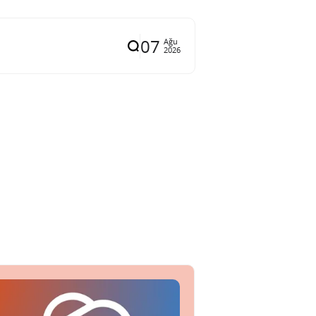
07
Ağu
2026