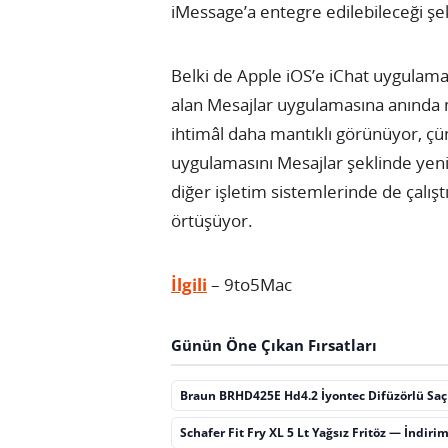
iMessage’a entegre edilebileceği şe
Belki de Apple iOS’e iChat uygulama
alan Mesajlar uygulamasına anında 
ihtimâl daha mantıklı görünüyor, çün
uygulamasını Mesajlar şeklinde yeni
diğer işletim sistemlerinde de çalış
örtüşüyor.
İlgili
– 9to5Mac
Günün Öne Çıkan Fırsatları
Braun BRHD425E Hd4.2 İyontec Difüzörlü Sa
Schafer Fit Fry XL 5 Lt Yağsız Fritöz — İndiri