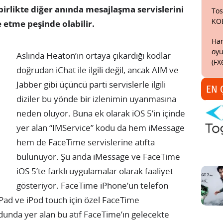
 birlikte diğer anında mesajlaşma servislerini
Tos
KO
e etme peşinde olabilir.
Har
oyu
Aslında Heaton’ın ortaya çıkardığı kodlar
(FX
doğrudan iChat ile ilgili değil, ancak AIM ve
Jabber gibi üçüncü parti servislerle ilgili
EN 
diziler bu yönde bir izlenimin uyanmasına
neden oluyor. Buna ek olarak iOS 5’in içinde
yer alan “IMService” kodu da hem iMessage
hem de FaceTime servislerine atıfta
bulunuyor. Şu anda iMessage ve FaceTime
iOS 5’te farklı uygulamalar olarak faaliyet
gösteriyor.
FaceTime iPhone’un telefon
Pad ve iPod touch için özel FaceTime
dunda yer alan bu atıf FaceTime’ın gelecekte