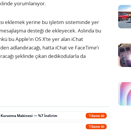
klinde yorumlanıyor.
sı eklemek yerine bu işletim sisteminde yer
mesajlaşma desteği de ekleyecek. Aslında bu
kü bu Apple’ın OS X’te yer alan iChat
den adlandıracağı, hatta iChat ve FaceTime’ı
tıracağı şeklinde çıkan dedikodularla da
ç Kurutma Makinesi — %7 İndirim
Satın Al
m
Satın Al