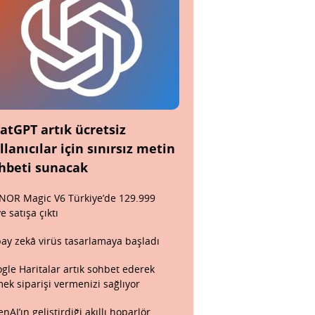
atGPT artık ücretsiz
llanıcılar için sınırsız metin
hbeti sunacak
OR Magic V6 Türkiye’de 129.999
ye satışa çıktı
ay zekâ virüs tasarlamaya başladı
gle Haritalar artık sohbet ederek
ek siparişi vermenizi sağlıyor
nAI’ın geliştirdiği akıllı hoparlör