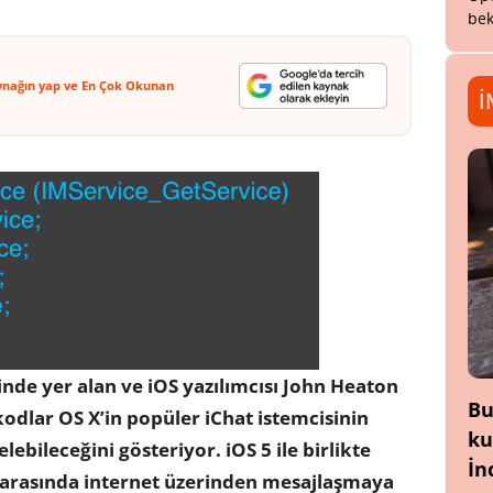
bek
ynağın yap ve En Çok Okunan
İ
inde yer alan ve iOS yazılımcısı John Heaton
Bu
kodlar OS X’in popüler iChat istemcisinin
ku
lebileceğini gösteriyor. iOS 5 ile birlikte
İn
ı arasında internet üzerinden mesajlaşmaya