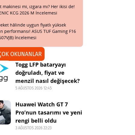
t makinesi mi, ızgara mı? Her ikisi de!
ENIC KCG 2026 M İncelemesi
eket hâlinde uygun fiyatlı yüksek
n performansı! ASUS TUF Gaming F16
607VJB) İncelemesi
ÇOK OKUNANLAR
Togg LFP bataryayı
doğruladı, fiyat ve
menzil nasıl değişecek?
5 AĞUSTOS 2026 12:45
Huawei Watch GT 7
Pro’nun tasarımı ve yeni
rengi belli oldu
3 AĞUSTOS 2026 22:23