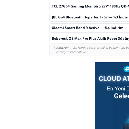
TCL 27G64 Gaming Monitörü 27\" 180Hz QD-
JBL Go4 Bluetooth Hoparlör, IP67 — %3 İndir
Xiaomi Smart Band 9 Active — %4 İndirim
Roborock Q8 Max Pro Plus Akıllı Robot Süpü
REKLAM
— Bu içerikte satış ortaklığı bağlantıları 
komisyon kazanabilir.