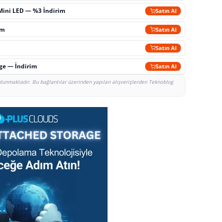
Mini LED — %3 İndirim
Satın Al
im
Satın Al
Satın Al
rge — İndirim
Satın Al
bulunmaktadır. Bu bağlantılar üzerinden yapılan alışverişlerden Teknoblog