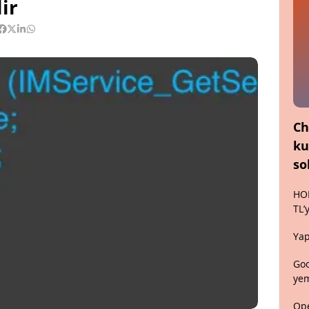
ir
Ch
ku
so
HON
TL’
Yap
Goo
yem
Ope