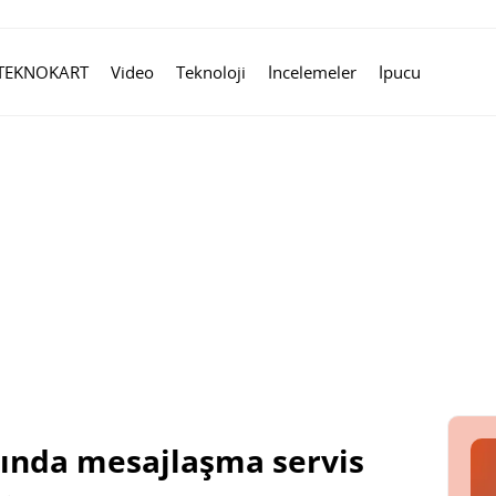
TEKNOKART
Video
Teknoloji
İncelemeler
İpucu
nında mesajlaşma servis