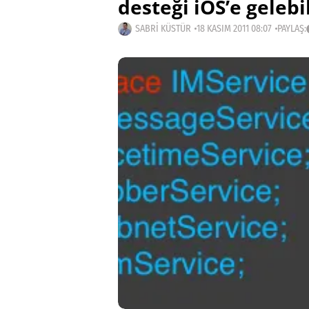
desteği iOS’e gelebil
SABRI KÜSTÜR
18 KASIM 2011 08:07
PAYLAŞ: