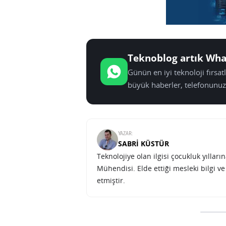
Teknoblog artık Wha
Günün en iyi teknoloji fırsa
büyük haberler, telefonunuz
YAZAR:
SABRI KÜSTÜR
Teknolojiye olan ilgisi çocukluk yılla
Mühendisi. Elde ettiği mesleki bilgi v
etmiştir.
Apple’ın yeni patenti MacBook
SONRAKI HABER