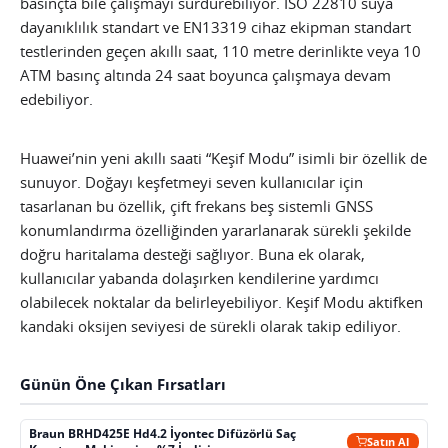
basınçta bile çalışmayı sürdürebiliyor. ISO 22810 suya
dayanıklılık standart ve EN13319 cihaz ekipman standart
testlerinden geçen akıllı saat, 110 metre derinlikte veya 10
ATM basınç altında 24 saat boyunca çalışmaya devam
edebiliyor.
Huawei’nin yeni akıllı saati “Keşif Modu” isimli bir özellik de
sunuyor. Doğayı keşfetmeyi seven kullanıcılar için
tasarlanan bu özellik, çift frekans beş sistemli GNSS
konumlandırma özelliğinden yararlanarak sürekli şekilde
doğru haritalama desteği sağlıyor. Buna ek olarak,
kullanıcılar yabanda dolaşırken kendilerine yardımcı
olabilecek noktalar da belirleyebiliyor. Keşif Modu aktifken
kandaki oksijen seviyesi de sürekli olarak takip ediliyor.
Günün Öne Çıkan Fırsatları
Braun BRHD425E Hd4.2 İyontec Difüzörlü Saç
Satın Al