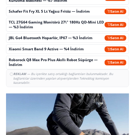
Kurutma Makinesi — %7 İndirim
Schafer Fit Fry XL 5 Lt Yağsız Fritöz — İndirim
Satın Al
TCL 27G64 Gaming Monitörü 27\" 180Hz QD-Mini LED
Satın Al
— %3 İndirim
JBL Go4 Bluetooth Hoparlör, IP67 — %3 İndirim
Satın Al
Xiaomi Smart Band 9 Active — %4 İndirim
Satın Al
Roborock Q8 Max Pro Plus Akıllı Robot Süpürge —
Satın Al
İndirim
REKLAM
— Bu içerikte satış ortaklığı bağlantıları bulunmaktadır. Bu
bağlantılar üzerinden yapılan alışverişlerden Teknoblog komisyon
kazanabilir.