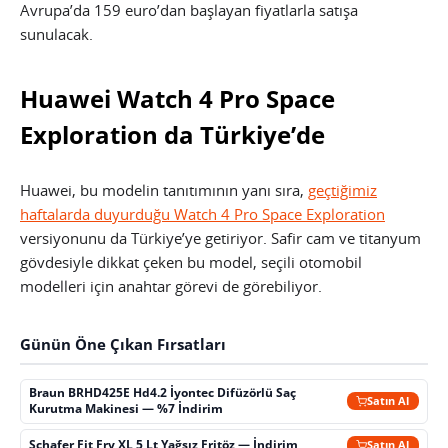
Avrupa’da 159 euro’dan başlayan fiyatlarla satışa
sunulacak.
Huawei Watch 4 Pro Space
Exploration da Türkiye’de
Huawei, bu modelin tanıtımının yanı sıra,
geçtiğimiz
haftalarda duyurduğu Watch 4 Pro Space Exploration
versiyonunu da Türkiye’ye getiriyor. Safir cam ve titanyum
gövdesiyle dikkat çeken bu model, seçili otomobil
modelleri için anahtar görevi de görebiliyor.
Günün Öne Çıkan Fırsatları
Braun BRHD425E Hd4.2 İyontec Difüzörlü Saç
Satın Al
Kurutma Makinesi — %7 İndirim
Schafer Fit Fry XL 5 Lt Yağsız Fritöz — İndirim
Satın Al