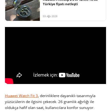
Türkiye fiyatı netleşti
03 Ağu 2026
Huawei Watch Fit 3
, derinliklere dayanıklı tasarımıyla
yüzücülerin de ilgisini çekecek. 26 gramlık ağırlığı ile
oldukça hafif olan saat, kullanıcılara konfor sunuyor.