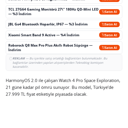
TCL 27G64 Gaming Monitörü 27\" 180Hz QD-Mini LED
Satın Al
— %3 İndirim
JBL Go4 Bluetooth Hoparlör, IP67 — %3 İndirim
Satın Al
Xiaomi Smart Band 9 Active — %4 İndirim
Satın Al
Roborock Q8 Max Pro Plus Akıllı Robot Süpürge —
Satın Al
İndirim
REKLAM
— Bu içerikte satış ortaklığı bağlantıları bulunmaktadır. Bu
bağlantılar üzerinden yapılan alışverişlerden Teknoblog komisyon
kazanabilir.
HarmonyOS 2.0 ile çalışan Watch 4 Pro Space Exploration,
21 güne kadar pil ömrü sunuyor. Bu model, Türkiye’de
27.999 TL fiyat etiketiyle piyasada olacak.