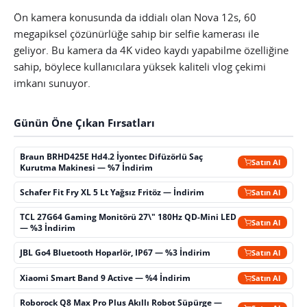
Ön kamera konusunda da iddialı olan Nova 12s, 60
megapiksel çözünürlüğe sahip bir selfie kamerası ile
geliyor. Bu kamera da 4K video kaydı yapabilme özelliğine
sahip, böylece kullanıcılara yüksek kaliteli vlog çekimi
imkanı sunuyor.
Günün Öne Çıkan Fırsatları
Braun BRHD425E Hd4.2 İyontec Difüzörlü Saç
Satın Al
Kurutma Makinesi — %7 İndirim
Schafer Fit Fry XL 5 Lt Yağsız Fritöz — İndirim
Satın Al
TCL 27G64 Gaming Monitörü 27\" 180Hz QD-Mini LED
Satın Al
— %3 İndirim
JBL Go4 Bluetooth Hoparlör, IP67 — %3 İndirim
Satın Al
Xiaomi Smart Band 9 Active — %4 İndirim
Satın Al
Roborock Q8 Max Pro Plus Akıllı Robot Süpürge —