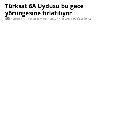
Türksat 6A Uydusu bu gece
yörüngesine fırlatılıyor
SABRI KÜSTÜR
8 TEMMUZ 2024 12:30
PAYLAŞ:
Haberleri Kaçırma!
Teknoblog'u Google Arama'da
tercihli kaynağın yap ve En Çok