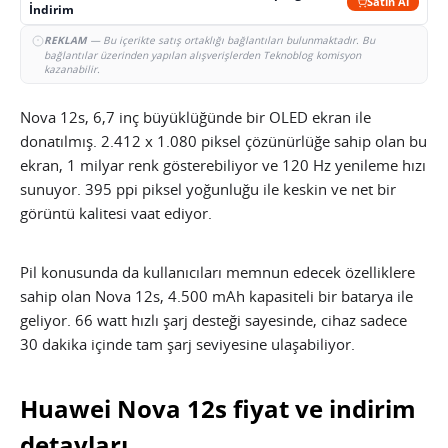
Satın Al
İndirim
REKLAM
— Bu içerikte satış ortaklığı bağlantıları bulunmaktadır. Bu
bağlantılar üzerinden yapılan alışverişlerden Teknoblog komisyon
kazanabilir.
Nova 12s, 6,7 inç büyüklüğünde bir OLED ekran ile
donatılmış. 2.412 x 1.080 piksel çözünürlüğe sahip olan bu
ekran, 1 milyar renk gösterebiliyor ve 120 Hz yenileme hızı
sunuyor. 395 ppi piksel yoğunluğu ile keskin ve net bir
görüntü kalitesi vaat ediyor.
Pil konusunda da kullanıcıları memnun edecek özelliklere
sahip olan Nova 12s, 4.500 mAh kapasiteli bir batarya ile
geliyor. 66 watt hızlı şarj desteği sayesinde, cihaz sadece
30 dakika içinde tam şarj seviyesine ulaşabiliyor.
Huawei Nova 12s fiyat ve indirim
detayları