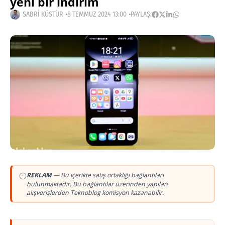
yeni bir indirim
SABRI KÜSTÜR
8 TEMMUZ 2024 13:00
PAYLAŞ:
REKLAM
— Bu içerikte satış ortaklığı bağlantıları
bulunmaktadır. Bu bağlantılar üzerinden yapılan
alışverişlerden Teknoblog komisyon kazanabilir.