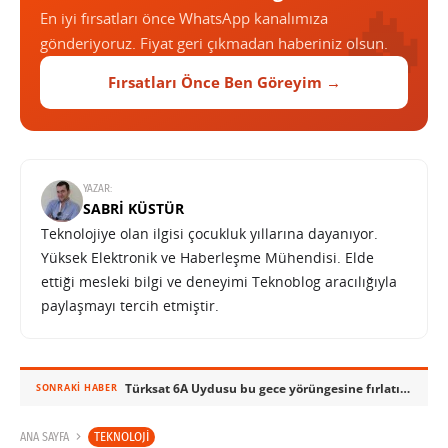
En iyi fırsatları önce WhatsApp kanalımıza
gönderiyoruz. Fiyat geri çıkmadan haberiniz olsun.
Fırsatları Önce Ben Göreyim →
YAZAR:
SABRI KÜSTÜR
Teknolojiye olan ilgisi çocukluk yıllarına dayanıyor.
Yüksek Elektronik ve Haberleşme Mühendisi. Elde
ettiği mesleki bilgi ve deneyimi Teknoblog aracılığıyla
paylaşmayı tercih etmiştir.
Türksat 6A Uydusu bu gece yörüngesine fırlatılıyor
SONRAKI HABER
TEKNOLOJI
ANA SAYFA