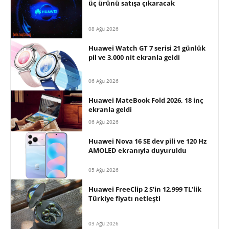
üç ürünü satışa çıkaracak
08 Ağu 2026
Huawei Watch GT 7 serisi 21 günlük
pil ve 3.000 nit ekranla geldi
06 Ağu 2026
Huawei MateBook Fold 2026, 18 inç
ekranla geldi
06 Ağu 2026
Huawei Nova 16 SE dev pili ve 120 Hz
AMOLED ekranıyla duyuruldu
05 Ağu 2026
Huawei FreeClip 2 S’in 12.999 TL’lik
Türkiye fiyatı netleşti
03 Ağu 2026