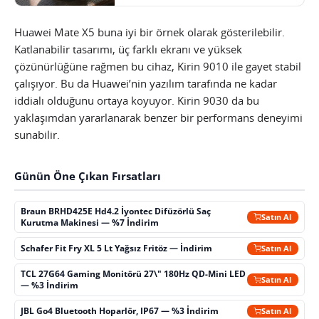
Huawei Mate X5 buna iyi bir örnek olarak gösterilebilir.
Katlanabilir tasarımı, üç farklı ekranı ve yüksek
çözünürlüğüne rağmen bu cihaz, Kirin 9010 ile gayet stabil
çalışıyor. Bu da Huawei’nin yazılım tarafında ne kadar
iddialı olduğunu ortaya koyuyor. Kirin 9030 da bu
yaklaşımdan yararlanarak benzer bir performans deneyimi
sunabilir.
Günün Öne Çıkan Fırsatları
Braun BRHD425E Hd4.2 İyontec Difüzörlü Saç
Satın Al
Kurutma Makinesi — %7 İndirim
Schafer Fit Fry XL 5 Lt Yağsız Fritöz — İndirim
Satın Al
TCL 27G64 Gaming Monitörü 27\" 180Hz QD-Mini LED
Satın Al
— %3 İndirim
JBL Go4 Bluetooth Hoparlör, IP67 — %3 İndirim
Satın Al