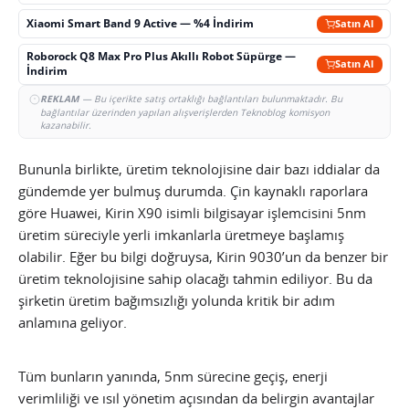
Xiaomi Smart Band 9 Active — %4 İndirim
Satın Al
Roborock Q8 Max Pro Plus Akıllı Robot Süpürge —
Satın Al
İndirim
REKLAM
— Bu içerikte satış ortaklığı bağlantıları bulunmaktadır. Bu
bağlantılar üzerinden yapılan alışverişlerden Teknoblog komisyon
kazanabilir.
Bununla birlikte, üretim teknolojisine dair bazı iddialar da
gündemde yer bulmuş durumda. Çin kaynaklı raporlara
göre Huawei, Kirin X90 isimli bilgisayar işlemcisini 5nm
üretim süreciyle yerli imkanlarla üretmeye başlamış
olabilir. Eğer bu bilgi doğruysa, Kirin 9030’un da benzer bir
üretim teknolojisine sahip olacağı tahmin ediliyor. Bu da
şirketin üretim bağımsızlığı yolunda kritik bir adım
anlamına geliyor.
Tüm bunların yanında, 5nm sürecine geçiş, enerji
verimliliği ve ısıl yönetim açısından da belirgin avantajlar