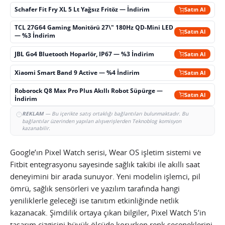
Schafer Fit Fry XL 5 Lt Yağsız Fritöz — İndirim
Satın Al
TCL 27G64 Gaming Monitörü 27\" 180Hz QD-Mini LED
Satın Al
— %3 İndirim
JBL Go4 Bluetooth Hoparlör, IP67 — %3 İndirim
Satın Al
Xiaomi Smart Band 9 Active — %4 İndirim
Satın Al
Roborock Q8 Max Pro Plus Akıllı Robot Süpürge —
Satın Al
İndirim
REKLAM
— Bu içerikte satış ortaklığı bağlantıları bulunmaktadır. Bu
bağlantılar üzerinden yapılan alışverişlerden Teknoblog komisyon
kazanabilir.
Google’ın Pixel Watch serisi, Wear OS işletim sistemi ve
Fitbit entegrasyonu sayesinde sağlık takibi ile akıllı saat
deneyimini bir arada sunuyor. Yeni modelin işlemci, pil
ömrü, sağlık sensörleri ve yazılım tarafında hangi
yeniliklerle geleceği ise tanıtım etkinliğinde netlik
kazanacak. Şimdilik ortaya çıkan bilgiler, Pixel Watch 5’in
tasarım çizgisini büyük ölçüde korurken renk seçeneklerini