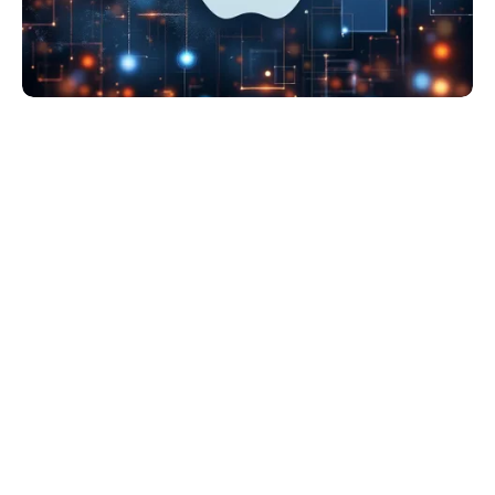
Haberleri Kaçırma!
Teknoblog'u Google Arama'da
tercihli kaynağın yap ve En Çok
Okunan Haberler'de bizi daha sık
gör.
Apple’ın Çinli bellek üreticileriyle ilgili planlarına yönelik
yeni bir iddia daha gündeme geldi. Geçtiğimiz günlerde
şirketin
ChangXin Memory Technologies (CXMT) ve Yangtze
Memory Technologies (YMTC) tarafından geliştirilen bellek
çözümlerini değerlendirdiği öne sürülmüştü. Son
paylaşılan bilgilere göre
, Apple CXMT üretimi DRAM
yongalarını test etmeye başladı. Bununla birlikte söz