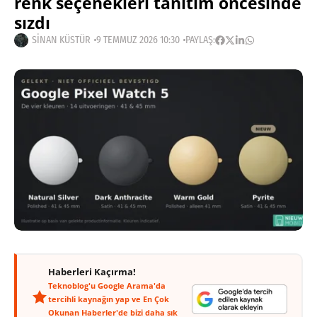
renk seçenekleri tanıtım öncesinde
sızdı
SINAN KÜSTÜR
9 TEMMUZ 2026 10:30
PAYLAŞ:
Haberleri Kaçırma!
Teknoblog'u Google Arama'da
tercihli kaynağın yap ve En Çok
Okunan Haberler'de bizi daha sık