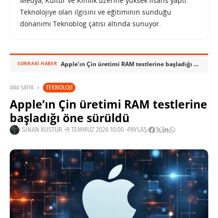
Medya, Kültür ve Kimlik üzerine yüksek lisans yaptı.
Teknolojiye olan ilgisini ve eğitiminin sunduğu
donanımı Teknoblog çatısı altında sunuyor.
Apple’ın Çin üretimi RAM testlerine başladığı öne sürüldü
SONRAKI HABER
TEKNOLOJI
ANA SAYFA
Apple’ın Çin üretimi RAM testlerine
başladığı öne sürüldü
SINAN KÜSTÜR
9 TEMMUZ 2026 10:00
PAYLAŞ: