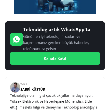
Teknoblog artık WhatsApp'ta
Günün en iyi teknoloji fırsatları ve
kaçırmamanız gereken büyük haberler,
telefonunuza gelsin.
Kanala Katıl
YAZAR:
SABRI KÜSTÜR
Teknolojiye olan ilgisi çocukluk yıllarına dayanıyor.
Yüksek Elektronik ve Haberleşme Mühendisi. Elde
ettiği mesleki bilgi ve deneyimi Teknoblog aracılığıyla