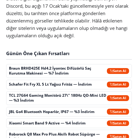
Discord, bu açığı 17 Ocak’taki güncellemesiyle yeni olarak
düzeltti; bu tarihten önce platforma gönderilen
düzenlenmiş görseller tehlikede olabilir. Hâlâ etkilenen
diğer sitelerin veya uygulamaların olup olmadığı ve hangi
uygulamaların olduğu açık değil.
Günün Öne Çıkan Fırsatları
Braun BRHD425E Hd4.2 İyontec Difüzörlü Saç
Satın Al
Kurutma Makinesi — %7 İndirim
Schafer Fit Fry XL 5 Lt Yağsız Fritöz — İndirim
Satın Al
TCL 27G64 Gaming Monitörü 27\" 180Hz QD-Mini LED
Satın Al
— %3 İndirim
JBL Go4 Bluetooth Hoparlör, IP67 — %3 İndirim
Satın Al
Xiaomi Smart Band 9 Active — %4 İndirim
Satın Al
Roborock Q8 Max Pro Plus Akıllı Robot Süpürge —
Satın Al