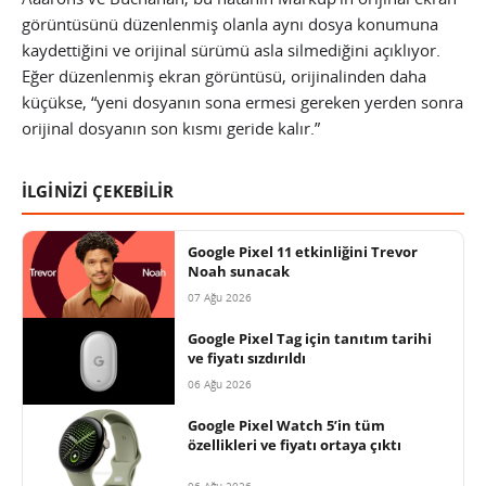
görüntüsünü düzenlenmiş olanla aynı dosya konumuna
kaydettiğini ve orijinal sürümü asla silmediğini açıklıyor.
Eğer düzenlenmiş ekran görüntüsü, orijinalinden daha
küçükse, “yeni dosyanın sona ermesi gereken yerden sonra
orijinal dosyanın son kısmı geride kalır.”
İLGİNİZİ ÇEKEBİLİR
Google Pixel 11 etkinliğini Trevor
Noah sunacak
07 Ağu 2026
Google Pixel Tag için tanıtım tarihi
ve fiyatı sızdırıldı
06 Ağu 2026
Google Pixel Watch 5’in tüm
özellikleri ve fiyatı ortaya çıktı
06 Ağu 2026