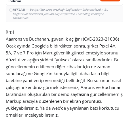
İndirim
REKLAM
— Bu içerikte satış ortaklığı bağlantıları bulunmaktadır. Bu
bağlantılar üzerinden yapılan alışverişlerden Teknoblog komisyon
kazanabilir.
[irp]
Aaarons ve Buchanan, güvenlik açığını (CVE-2023-21036)
Ocak ayında Google’a bildirdikten sonra, şirket Pixel 4A,
5A, 7 ve 7 Pro için Mart güvenlik güncellemesiyle sorunu
düzeltti ve açığın şiddeti “yüksek” olarak sınıflandırıldı. Bu
güncellemenin etkilenen diğer cihazlar için ne zaman
sunulacağı ve Google’ın konuyla ilgili daha fazla bilgi
talebine yanıt verip vermediği belli değil. Bu sorunun nasıl
çalıştığını kendiniz görmek isterseniz, Aarons ve Buchanan
tarafından oluşturulan bir demo sayfasına güncellenmemiş
Markup aracıyla düzenlenen bir ekran görüntüsü
yükleyebilirsiniz. Ya da web’de yayınlanan bazı korkutucu
örnekleri inceleyebilirsiniz.