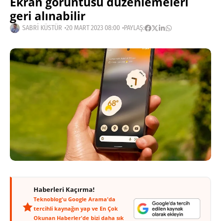
Ekran görüntüsü düzenlemeleri
geri alınabilir
SABRI KÜSTÜR
20 MART 2023 08:00
PAYLAŞ:
Haberleri Kaçırma!
Teknoblog'u Google Arama'da
tercihli kaynağın yap ve En Çok
Okunan Haberler'de bizi daha sık