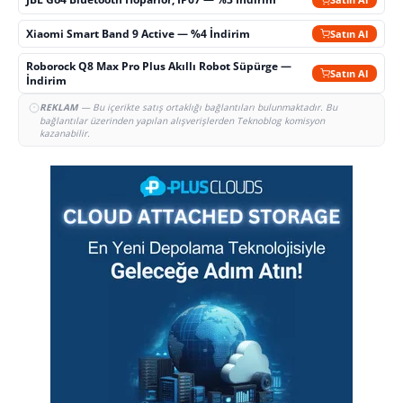
Xiaomi Smart Band 9 Active — %4 İndirim
Satın Al
Roborock Q8 Max Pro Plus Akıllı Robot Süpürge —
Satın Al
İndirim
REKLAM
— Bu içerikte satış ortaklığı bağlantıları bulunmaktadır. Bu
bağlantılar üzerinden yapılan alışverişlerden Teknoblog komisyon
kazanabilir.