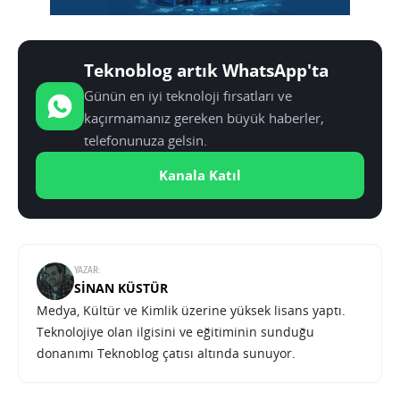
Teknoblog artık WhatsApp'ta
Günün en iyi teknoloji fırsatları ve
kaçırmamanız gereken büyük haberler,
telefonunuza gelsin.
Kanala Katıl
YAZAR:
SINAN KÜSTÜR
Medya, Kültür ve Kimlik üzerine yüksek lisans yaptı.
Teknolojiye olan ilgisini ve eğitiminin sunduğu
donanımı Teknoblog çatısı altında sunuyor.