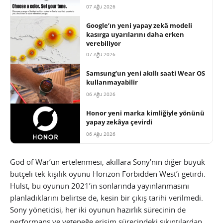
07 Ağu 2026
Google’ın yeni yapay zekâ modeli
kasırga uyarılarını daha erken
verebiliyor
07 Ağu 2026
Samsung’un yeni akıllı saati Wear OS
kullanmayabilir
06 Ağu 2026
Honor yeni marka kimliğiyle yönünü
yapay zekâya çevirdi
06 Ağu 2026
God of War’un ertelenmesi, akıllara Sony’nin diğer büyük
bütçeli tek kişilik oyunu Horizon Forbidden West’i getirdi.
Hulst, bu oyunun 2021’in sonlarında yayınlanmasını
planladıklarını belirtse de, kesin bir çıkış tarihi verilmedi.
Sony yöneticisi, her iki oyunun hazırlık sürecinin de
performans ve yeteneğe erişim sürecindeki sıkıntılardan