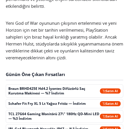
etkilendiğini belirtti.
Yeni God of War oyununun çıkışının ertelenmesi ve yeni
Horizon için net bir tarihin verilmemesi, PlayStation
sahipleri için biraz hayal kırıklığı yaratmış olabilir. Ancak
Hermen Hulst, stüdyolarda sıkışıklık yaşanmamasına önem
verdiklerine dikkat çekti ve oyunların kalitesinden taviz
veremeyeceklerinin altını çizdi.
Günün Öne Çıkan Fırsatları
Braun BRHD425E Hd4.2 İyontec Difüzörlü Saç
Satın Al
Kurutma Makinesi — %7 İndirim
Schafer Fit Fry XL 5 Lt Yağsız Fritöz — İndirim
Satın Al
TCL 27G64 Gaming Monitörü 27\" 180Hz QD-Mini LED
Satın Al
— %3 İndirim
JBL Go4 Bluetooth Hoparlör, IP67 — %3 İndirim
Satın Al