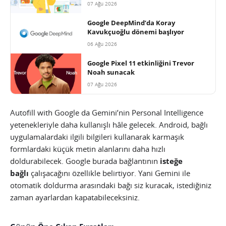
07 Ağu 2026
Google DeepMind’da Koray
Kavukçuoğlu dönemi başlıyor
06 Ağu 2026
Google Pixel 11 etkinliğini Trevor
Noah sunacak
07 Ağu 2026
Autofill with Google da Gemini’nin Personal Intelligence
yetenekleriyle daha kullanışlı hâle gelecek. Android, bağlı
uygulamalardaki ilgili bilgileri kullanarak karmaşık
formlardaki küçük metin alanlarını daha hızlı
doldurabilecek. Google burada bağlantının
isteğe
bağlı
çalışacağını özellikle belirtiyor. Yani Gemini ile
otomatik doldurma arasındaki bağı siz kuracak, istediğiniz
zaman ayarlardan kapatabileceksiniz.