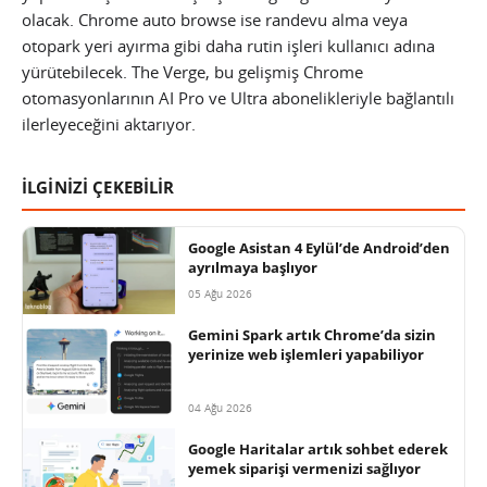
olacak. Chrome auto browse ise randevu alma veya
otopark yeri ayırma gibi daha rutin işleri kullanıcı adına
yürütebilecek. The Verge, bu gelişmiş Chrome
otomasyonlarının AI Pro ve Ultra abonelikleriyle bağlantılı
ilerleyeceğini aktarıyor.
İLGİNİZİ ÇEKEBİLİR
Google Asistan 4 Eylül’de Android’den
ayrılmaya başlıyor
05 Ağu 2026
Gemini Spark artık Chrome’da sizin
yerinize web işlemleri yapabiliyor
04 Ağu 2026
Google Haritalar artık sohbet ederek
yemek siparişi vermenizi sağlıyor