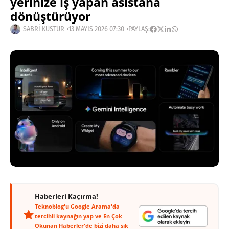
yerinize iş yapan asistana
dönüştürüyor
SABRI KÜSTÜR
13 MAYIS 2026 07:30
PAYLAŞ:
Haberleri Kaçırma!
Teknoblog'u Google Arama'da
tercihli kaynağın yap ve En Çok
Okunan Haberler'de bizi daha sık