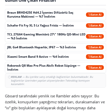
Günün Öne Çıkan Fırsatları
Braun BRHD425E Hd4.2 İyontec Difüzörlü Saç
Satın Al
Kurutma Makinesi — %7 İndirim
Schafer Fit Fry XL 5 Lt Yağsız Fritöz — İndirim
Satın Al
TCL 27G64 Gaming Monitörü 27\" 180Hz QD-Mini LED
Satın Al
— %3 İndirim
JBL Go4 Bluetooth Hoparlör, IP67 — %3 İndirim
Satın Al
Xiaomi Smart Band 9 Active — %4 İndirim
Satın Al
Roborock Q8 Max Pro Plus Akıllı Robot Süpürge —
Satın Al
İndirim
REKLAM
— Bu içerikte satış ortaklığı bağlantıları bulunmaktadır. Bu
bağlantılar üzerinden yapılan alışverişlerden Teknoblog komisyon
kazanabilir.
Gboard tarafındaki yenilik ise Rambler adını taşıyor. Bu
özellik, konuşurken yaptığımız tekrarları, duraksamaları ve
“ııı” gibi boşlukları ayıklayarak doğal konuşmayı daha