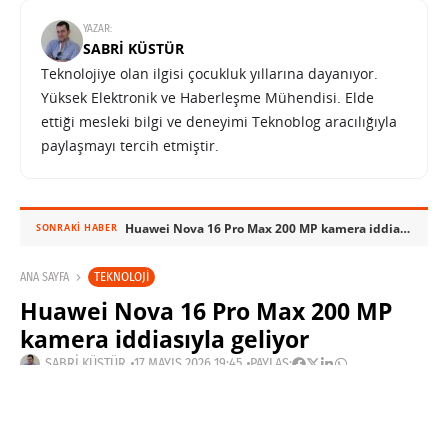
YAZAR:
SABRI KÜSTÜR
Teknolojiye olan ilgisi çocukluk yıllarına dayanıyor.
Yüksek Elektronik ve Haberleşme Mühendisi. Elde
ettiği mesleki bilgi ve deneyimi Teknoblog aracılığıyla
paylaşmayı tercih etmiştir.
Huawei Nova 16 Pro Max 200 MP kamera iddiasıyla geliyor
SONRAKI HABER
TEKNOLOJI
ANA SAYFA
Huawei Nova 16 Pro Max 200 MP
kamera iddiasıyla geliyor
SABRI KÜSTÜR
17 MAYIS 2026 19:45
PAYLAŞ:
Huawei, Nova 16 serisi için henüz resmi tarih
açıklamadı, ancak Weibo kaynaklı yeni sızıntı 1