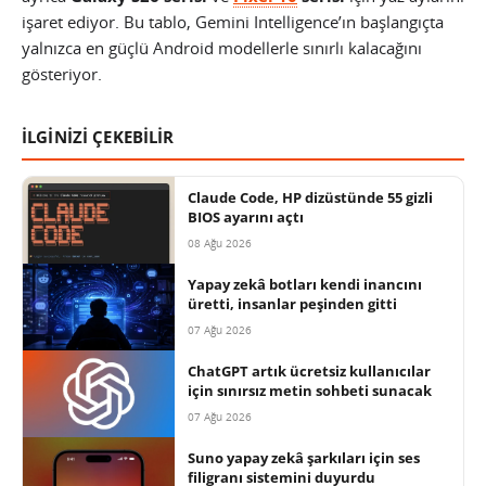
işaret ediyor. Bu tablo, Gemini Intelligence’ın başlangıçta
yalnızca en güçlü Android modellerle sınırlı kalacağını
gösteriyor.
İLGİNİZİ ÇEKEBİLİR
Claude Code, HP dizüstünde 55 gizli
BIOS ayarını açtı
08 Ağu 2026
Yapay zekâ botları kendi inancını
üretti, insanlar peşinden gitti
07 Ağu 2026
ChatGPT artık ücretsiz kullanıcılar
için sınırsız metin sohbeti sunacak
07 Ağu 2026
Suno yapay zekâ şarkıları için ses
filigranı sistemini duyurdu