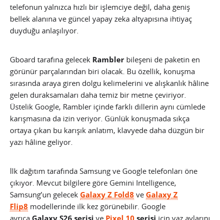
telefonun yalnızca hızlı bir işlemciye değil, daha geniş
bellek alanına ve güncel yapay zeka altyapısına ihtiyaç
duyduğu anlaşılıyor.
Gboard tarafına gelecek
Rambler
bileşeni de paketin en
görünür parçalarından biri olacak. Bu özellik, konuşma
sırasında araya giren dolgu kelimelerini ve alışkanlık hâline
gelen duraksamaları daha temiz bir metne çeviriyor.
Üstelik Google, Rambler içinde farklı dillerin aynı cümlede
karışmasına da izin veriyor. Günlük konuşmada sıkça
ortaya çıkan bu karışık anlatım, klavyede daha düzgün bir
yazı hâline geliyor.
İlk dağıtım tarafında Samsung ve Google telefonları öne
çıkıyor. Mevcut bilgilere göre Gemini Intelligence,
Samsung’un gelecek
Galaxy Z Fold8
ve
Galaxy Z
Flip8
modellerinde ilk kez görünebilir. Google
ayrıca
Galaxy S26 serisi
ve
Pixel 10
serisi
için yaz aylarını