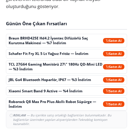
oluşturduğunu gösteriyor.
Günün Öne Çıkan Fırsatları
Braun BRHD425E Hd4.2 İyontec Difüzörlü Saç
Satın Al
Kurutma Makinesi — %7 İndirim
Schafer Fit Fry XL 5 Lt Yağsız Fritöz — İndirim
Satın Al
TCL 27G64 Gaming Monitörü 27\" 180Hz QD-Mini LED
Satın Al
— %3 İndirim
JBL Go4 Bluetooth Hoparlör, IP67 — %3 İndirim
Satın Al
Xiaomi Smart Band 9 Active — %4 İndirim
Satın Al
Roborock Q8 Max Pro Plus Akıllı Robot Süpürge —
Satın Al
İndirim
REKLAM
— Bu içerikte satış ortaklığı bağlantıları bulunmaktadır. Bu
bağlantılar üzerinden yapılan alışverişlerden Teknoblog komisyon
kazanabilir.