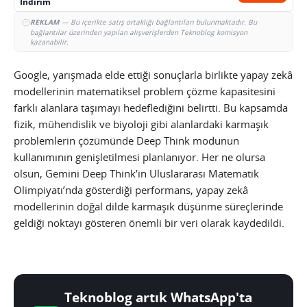
İndirim
REKLAM
— Bu içerikte satış ortaklığı bağlantıları bulunmaktadır. Bu
bağlantılar üzerinden yapılan alışverişlerden Teknoblog komisyon
kazanabilir.
Google, yarışmada elde ettiği sonuçlarla birlikte yapay zekâ
modellerinin matematiksel problem çözme kapasitesini
farklı alanlara taşımayı hedeflediğini belirtti. Bu kapsamda
fizik, mühendislik ve biyoloji gibi alanlardaki karmaşık
problemlerin çözümünde Deep Think modunun
kullanımının genişletilmesi planlanıyor. Her ne olursa
olsun, Gemini Deep Think’in Uluslararası Matematik
Olimpiyatı’nda gösterdiği performans, yapay zekâ
modellerinin doğal dilde karmaşık düşünme süreçlerinde
geldiği noktayı gösteren önemli bir veri olarak kaydedildi.
Teknoblog artık WhatsApp'ta