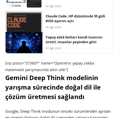
04 Ağu 2026
Claude Code, HP dizüstünde 55 gizli
BIOS ayarını açtı
08 Ağu 2026
Yapay zekâ botları kendi inancını
üretti, insanlar peşinden gitti
07 Ağu 2026
[irp posts=”373607″ name=”OpenAI’ın yapay zekâsı
matematik yarışmasında altın aldı”]
Gemini Deep Think modelinin
yarışma sürecinde doğal dil ile
çözüm üretmesi sağlandı
Google, Deep Think modunun önceki sürümlerden ayrılan
en önemli farkının doğal dil üzerinden çalışma kapasitesi