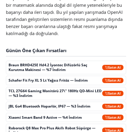
bir matematik alanında doğal dil işleme yetenekleriyle bu
başarıyı daha ileri taşıdı. Bu yıl yapılan yarışmada OpenAI
tarafından geliştirilen sistemlerin resmi puanlama dışında
benzer başarı oranlarına ulaştığı fakat resmi yarışmaya
katılmadığı da doğrulandı.
Günün Öne Çıkan Fırsatları
Braun BRHD425E Hd4.2 İyontec Difüzörlü Saç
Satın Al
Kurutma Makinesi — %7 İndirim
Schafer Fit Fry XL 5 Lt Yağsız Fritöz — İndirim
Satın Al
TCL 27G64 Gaming Monitörü 27\" 180Hz QD-Mini LED
Satın Al
— %3 İndirim
JBL Go4 Bluetooth Hoparlör, IP67 — %3 İndirim
Satın Al
Xiaomi Smart Band 9 Active — %4 İndirim
Satın Al
Roborock Q8 Max Pro Plus Akıllı Robot Süpürge —
Satın Al