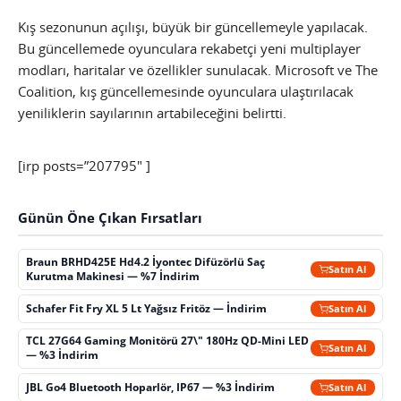
Kış sezonunun açılışı, büyük bir güncellemeyle yapılacak.
Bu güncellemede oyunculara rekabetçi yeni multiplayer
modları, haritalar ve özellikler sunulacak. Microsoft ve The
Coalition, kış güncellemesinde oyunculara ulaştırılacak
yeniliklerin sayılarının artabileceğini belirtti.
[irp posts=”207795″ ]
Günün Öne Çıkan Fırsatları
Braun BRHD425E Hd4.2 İyontec Difüzörlü Saç
Satın Al
Kurutma Makinesi — %7 İndirim
Schafer Fit Fry XL 5 Lt Yağsız Fritöz — İndirim
Satın Al
TCL 27G64 Gaming Monitörü 27\" 180Hz QD-Mini LED
Satın Al
— %3 İndirim
JBL Go4 Bluetooth Hoparlör, IP67 — %3 İndirim
Satın Al