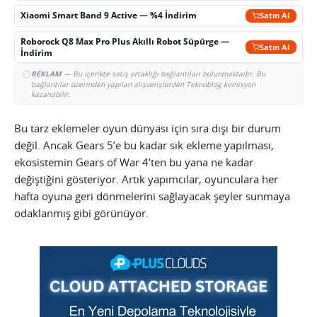
Xiaomi Smart Band 9 Active — %4 İndirim
Satın Al
Roborock Q8 Max Pro Plus Akıllı Robot Süpürge —
Satın Al
İndirim
REKLAM
— Bu içerikte satış ortaklığı bağlantıları bulunmaktadır. Bu
bağlantılar üzerinden yapılan alışverişlerden Teknoblog komisyon
kazanabilir.
Bu tarz eklemeler oyun dünyası için sıra dışı bir durum
değil. Ancak Gears 5’e bu kadar sık ekleme yapılması,
ekosistemin Gears of War 4’ten bu yana ne kadar
değiştiğini gösteriyor. Artık yapımcılar, oyunculara her
hafta oyuna geri dönmelerini sağlayacak şeyler sunmaya
odaklanmış gibi görünüyor.