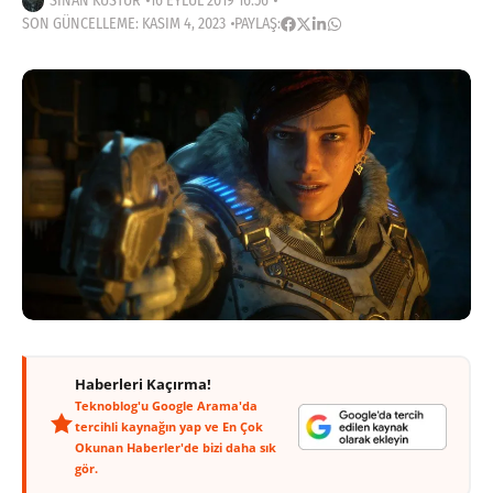
SINAN KÜSTÜR
16 EYLÜL 2019 16:56
SON GÜNCELLEME: KASIM 4, 2023
PAYLAŞ:
Haberleri Kaçırma!
Teknoblog'u Google Arama'da
tercihli kaynağın yap ve En Çok
Okunan Haberler'de bizi daha sık
gör.