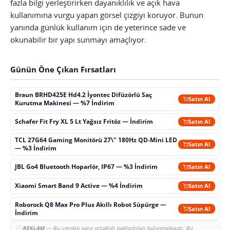
fazla bilgi yerleştirirken dayanıklılık ve açık hava
kullanımına vurgu yapan görsel çizgiyi koruyor. Bunun
yanında günlük kullanım için de yeterince sade ve
okunabilir bir yapı sunmayı amaçlıyor.
Günün Öne Çıkan Fırsatları
Braun BRHD425E Hd4.2 İyontec Difüzörlü Saç
Satın Al
Kurutma Makinesi — %7 İndirim
Schafer Fit Fry XL 5 Lt Yağsız Fritöz — İndirim
Satın Al
TCL 27G64 Gaming Monitörü 27\" 180Hz QD-Mini LED
Satın Al
— %3 İndirim
JBL Go4 Bluetooth Hoparlör, IP67 — %3 İndirim
Satın Al
Xiaomi Smart Band 9 Active — %4 İndirim
Satın Al
Roborock Q8 Max Pro Plus Akıllı Robot Süpürge —
Satın Al
İndirim
REKLAM
— Bu içerikte satış ortaklığı bağlantıları bulunmaktadır. Bu