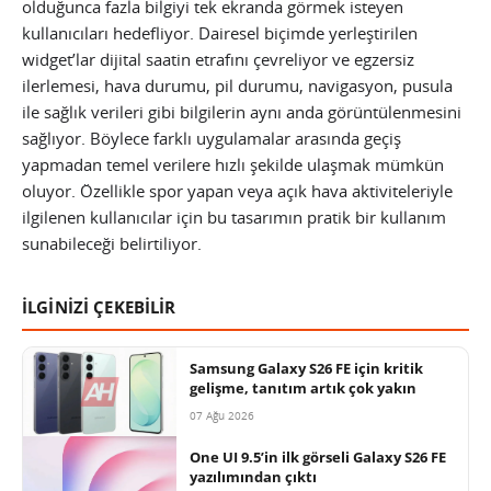
olduğunca fazla bilgiyi tek ekranda görmek isteyen
kullanıcıları hedefliyor. Dairesel biçimde yerleştirilen
widget’lar dijital saatin etrafını çevreliyor ve egzersiz
ilerlemesi, hava durumu, pil durumu, navigasyon, pusula
ile sağlık verileri gibi bilgilerin aynı anda görüntülenmesini
sağlıyor. Böylece farklı uygulamalar arasında geçiş
yapmadan temel verilere hızlı şekilde ulaşmak mümkün
oluyor. Özellikle spor yapan veya açık hava aktiviteleriyle
ilgilenen kullanıcılar için bu tasarımın pratik bir kullanım
sunabileceği belirtiliyor.
İLGİNİZİ ÇEKEBİLİR
Samsung Galaxy S26 FE için kritik
gelişme, tanıtım artık çok yakın
07 Ağu 2026
One UI 9.5’in ilk görseli Galaxy S26 FE
yazılımından çıktı