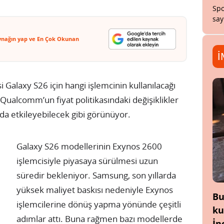
Spo
say
ynağın yap ve En Çok Okunan
İ
 Galaxy S26 için hangi işlemcinin kullanılacağı
 Qualcomm’un fiyat politikasındaki değişiklikler
 da etkileyebilecek gibi görünüyor.
Galaxy S26 modellerinin Exynos 2600
işlemcisiyle piyasaya sürülmesi uzun
süredir bekleniyor. Samsung, son yıllarda
yüksek maliyet baskısı nedeniyle Exynos
Bu
işlemcilerine dönüş yapma yönünde çeşitli
ku
adımlar attı. Buna rağmen bazı modellerde
İn