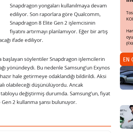
Snapdragon yongaları kullanılmaya devam
Tos
ediliyor. Son raporlara göre Qualcomm,
KO
Snapdragon 8 Elite Gen 2 işlemcisinin
Har
fiyatını artırmayı planlamıyor. Eğer bir artış
oyu
ağı ifade ediliyor.
(FX
EN 
a başlayan söylentiler Snapdragon işlemcilerin
nacağı yönündeydi. Bu nedenle Samsung’un Exynos
zır hale getirmeye odaklandığı bildirildi. Aksi
alı olabileceği düşünülüyordu. Ancak
 tabloyu değiştirmiş durumda. Samsung’un, fiyat
e Gen 2 kullanma şansı bulunuyor.