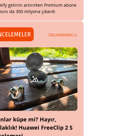
tify gelirini artırırken Premium abone
ısını da 300 milyona çıkardı
NCELEMELER
Tüm incelemeler >>
nlar küpe mi? Hayır,
laklık! Huawei FreeClip 2 S
celemesi