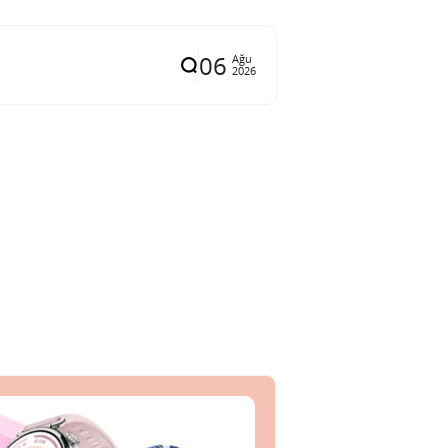
06
Ağu
2026