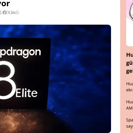
yor
Ş:
Hu
gü
ge
Hua
ekr
Hua
AM
Spa
say