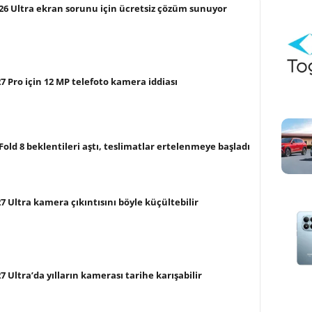
26 Ultra ekran sorunu için ücretsiz çözüm sunuyor
 Pro için 12 MP telefoto kamera iddiası
old 8 beklentileri aştı, teslimatlar ertelenmeye başladı
 Ultra kamera çıkıntısını böyle küçültebilir
 Ultra’da yılların kamerası tarihe karışabilir