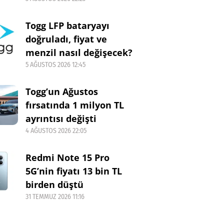
Togg LFP bataryayı
doğruladı, fiyat ve
menzil nasıl değişecek?
5 AĞUSTOS 2026 12:45
Togg’un Ağustos
fırsatında 1 milyon TL
ayrıntısı değişti
4 AĞUSTOS 2026 22:05
Redmi Note 15 Pro
5G’nin fiyatı 13 bin TL
birden düştü
31 TEMMUZ 2026 11:16