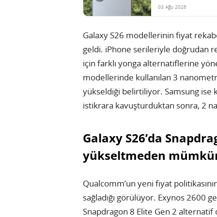
03 Ağu 2026
Galaxy S26 modellerinin fiyat rekab
geldi. iPhone serileriyle doğrudan
için farklı yonga alternatiflerine yö
modellerinde kullanılan 3 nanometr
yükseldiği belirtiliyor. Samsung is
istikrara kavuşturduktan sonra, 2 n
Galaxy S26’da Snapdrag
yükseltmeden mümkün 
Qualcomm’un yeni fiyat politikasın
sağladığı görülüyor. Exynos 2600 g
Snapdragon 8 Elite Gen 2 alternatif 