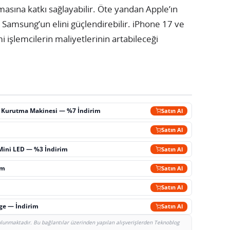
lmasına katkı sağlayabilir. Öte yandan Apple’ın
kler Samsung’un elini güçlendirebilir. iPhone 17 ve
 işlemcilerin maliyetlerinin artabileceği
ç Kurutma Makinesi — %7 İndirim
Satın Al
m
Satın Al
Mini LED — %3 İndirim
Satın Al
im
Satın Al
Satın Al
rge — İndirim
Satın Al
bulunmaktadır. Bu bağlantılar üzerinden yapılan alışverişlerden Teknoblog