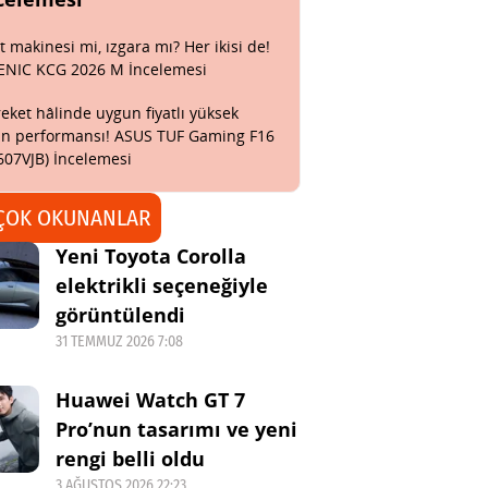
t makinesi mi, ızgara mı? Her ikisi de!
ENIC KCG 2026 M İncelemesi
eket hâlinde uygun fiyatlı yüksek
n performansı! ASUS TUF Gaming F16
607VJB) İncelemesi
ÇOK OKUNANLAR
Yeni Toyota Corolla
elektrikli seçeneğiyle
görüntülendi
31 TEMMUZ 2026 7:08
Huawei Watch GT 7
Pro’nun tasarımı ve yeni
rengi belli oldu
3 AĞUSTOS 2026 22:23