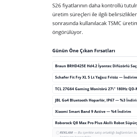
S26 fiyatlarının daha kontrollü tutu
üretim süreçleri ile ilgili belirsizli
sonrasında kullanılacak TSMC üretimi
öngörülüyor.
Günün Öne Çıkan Fırsatları
Braun BRHD425E Hd4.2 İyontec Difüzörlü Sa
Schafer Fit Fry XL 5 Lt Yağsız Fritöz — İndiri
TCL 27G64 Gaming Monitörü 27\" 180Hz QD-
JBL Go4 Bluetooth Hoparlör, IP67 — %3 İndir
Xiaomi Smart Band 9 Active — %4 İndirim
Roborock Q8 Max Pro Plus Akıllı Robot Süpü
REKLAM
— Bu içerikte satış ortaklığı bağlantıları 