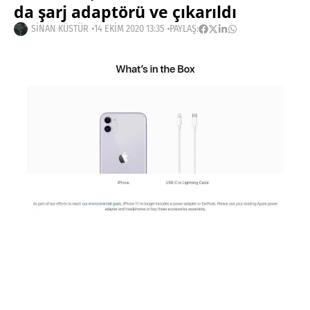
da şarj adaptörü ve çıkarıldı
SINAN KÜSTÜR
14 EKIM 2020 13:35
PAYLAŞ:
Haberleri Kaçırma!
Teknoblog'u Google Arama'da
tercihli kaynağın yap ve En Çok
Okunan Haberler'de bizi daha sık
gör.