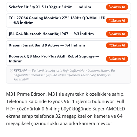
Schafer Fit Fry XL 5 Lt Yağsız Fritöz — İndirim
Satın Al
TCL 27G64 Gaming Monitörü 27\" 180Hz QD-Mini LED
Satın Al
— %3 İndirim
JBL Go4 Bluetooth Hoparlör, IP67 — %3 İndirim
Satın Al
Xiaomi Smart Band 9 Active — %4 İndirim
Satın Al
Roborock Q8 Max Pro Plus Akıllı Robot Süpürge —
Satın Al
İndirim
REKLAM
— Bu içerikte satış ortaklığı bağlantıları bulunmaktadır. Bu
bağlantılar üzerinden yapılan alışverişlerden Teknoblog komisyon
kazanabilir.
M31 Prime Edition, M31 ile aynı teknik özelliklere sahip.
Telefonun kalbinde Exynos 9611 işlemci bulunuyor. Full
HD+ çözünürlüklü 6.4 inç büyüklüğünde Super AMOLED
ekrana sahip telefonda 32 megapiksel ön kamera ve 64
megapiksel çözünürlüklü ana arka kamera mevcut.