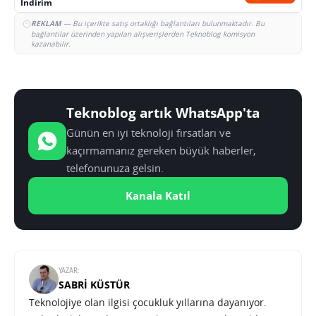
İndirim
REKLAM
— Bu içerikte satış ortaklığı bağlantıları bulunmaktadır. Bu
bağlantılar üzerinden yapılan alışverişlerden Teknoblog komisyon
kazanabilir.
Teknoblog artık WhatsApp'ta
Günün en iyi teknoloji fırsatları ve
kaçırmamanız gereken büyük haberler,
telefonunuza gelsin.
Kanala Katıl
YAZAR:
SABRI KÜSTÜR
Teknolojiye olan ilgisi çocukluk yıllarına dayanıyor.