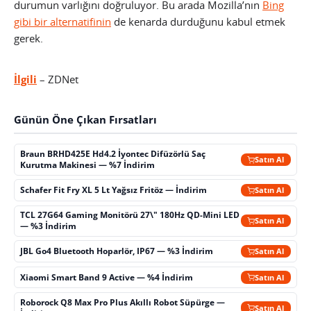
durumun varlığını doğruluyor. Bu arada Mozilla’nın
Bing
gibi bir alternatifinin
de kenarda durduğunu kabul etmek
gerek.
İlgili
– ZDNet
Günün Öne Çıkan Fırsatları
Braun BRHD425E Hd4.2 İyontec Difüzörlü Saç
Satın Al
Kurutma Makinesi — %7 İndirim
Schafer Fit Fry XL 5 Lt Yağsız Fritöz — İndirim
Satın Al
TCL 27G64 Gaming Monitörü 27\" 180Hz QD-Mini LED
Satın Al
— %3 İndirim
JBL Go4 Bluetooth Hoparlör, IP67 — %3 İndirim
Satın Al
Xiaomi Smart Band 9 Active — %4 İndirim
Satın Al
Roborock Q8 Max Pro Plus Akıllı Robot Süpürge —
Satın Al