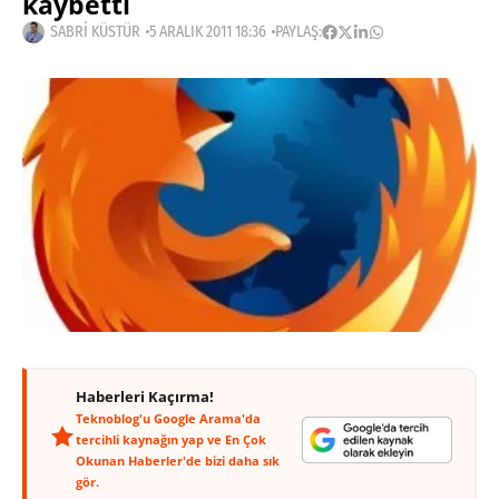
kaybetti
SABRI KÜSTÜR
5 ARALIK 2011 18:36
PAYLAŞ:
Haberleri Kaçırma!
Teknoblog'u Google Arama'da
tercihli kaynağın yap ve En Çok
Okunan Haberler'de bizi daha sık
gör.