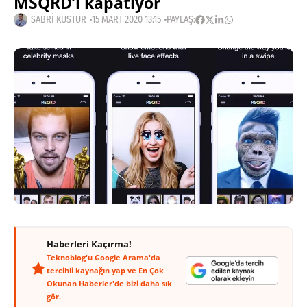
MSQRD’i kapatıyor
SABRI KÜSTÜR
15 MART 2020 13:15
PAYLAŞ:
Haberleri Kaçırma!
Teknoblog'u Google Arama'da
tercihli kaynağın yap ve En Çok
Okunan Haberler'de bizi daha sık
gör.