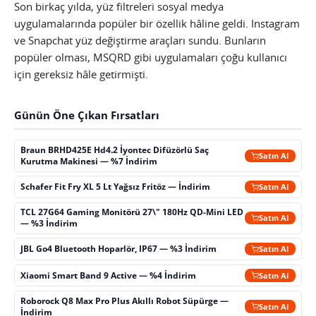
Son birkaç yılda, yüz filtreleri sosyal medya
uygulamalarında popüler bir özellik hâline geldi. Instagram
ve Snapchat yüz değiştirme araçları sundu. Bunların
popüler olması, MSQRD gibi uygulamaları çoğu kullanıcı
için gereksiz hâle getirmişti.
Günün Öne Çıkan Fırsatları
Braun BRHD425E Hd4.2 İyontec Difüzörlü Saç
Satın Al
Kurutma Makinesi — %7 İndirim
Schafer Fit Fry XL 5 Lt Yağsız Fritöz — İndirim
Satın Al
TCL 27G64 Gaming Monitörü 27\" 180Hz QD-Mini LED
Satın Al
— %3 İndirim
JBL Go4 Bluetooth Hoparlör, IP67 — %3 İndirim
Satın Al
Xiaomi Smart Band 9 Active — %4 İndirim
Satın Al
Roborock Q8 Max Pro Plus Akıllı Robot Süpürge —
Satın Al
İndirim