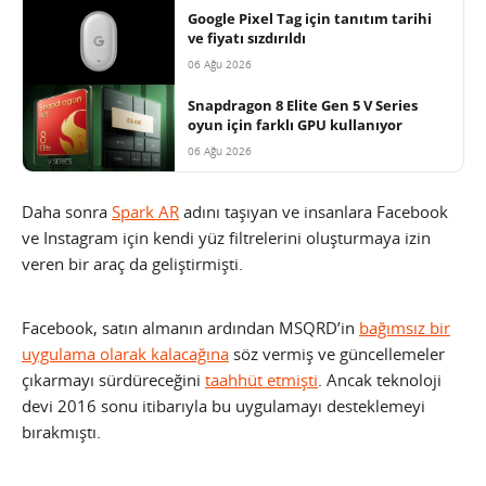
Google Pixel Tag için tanıtım tarihi
ve fiyatı sızdırıldı
06 Ağu 2026
Snapdragon 8 Elite Gen 5 V Series
oyun için farklı GPU kullanıyor
06 Ağu 2026
Daha sonra
Spark AR
adını taşıyan ve insanlara Facebook
ve Instagram için kendi yüz filtrelerini oluşturmaya izin
veren bir araç da geliştirmişti.
Facebook, satın almanın ardından MSQRD’in
bağımsız bir
uygulama olarak kalacağına
söz vermiş ve güncellemeler
çıkarmayı sürdüreceğini
taahhüt etmişti
. Ancak teknoloji
devi 2016 sonu itibarıyla bu uygulamayı desteklemeyi
bırakmıştı.