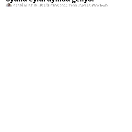
SABRI KÜSTÜR
15 AĞUSTOS 2024 23:00
PAYLAŞ:
Haberleri Kaçırma!
Teknoblog'u Google Arama'da
tercihli kaynağın yap ve En Çok
Okunan Haberler'de bizi daha sık
gör.