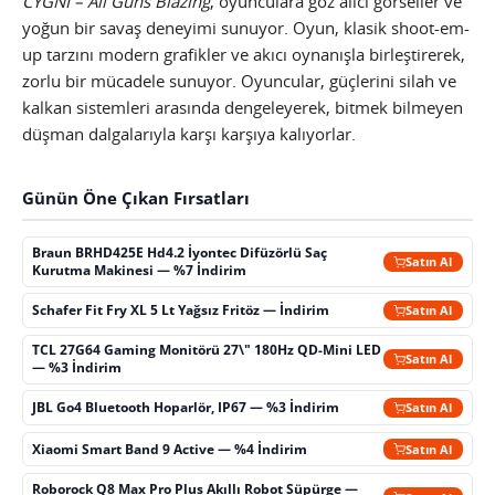
CYGNI – All Guns Blazing
, oyunculara göz alıcı görseller ve
yoğun bir savaş deneyimi sunuyor. Oyun, klasik shoot-em-
up tarzını modern grafikler ve akıcı oynanışla birleştirerek,
zorlu bir mücadele sunuyor. Oyuncular, güçlerini silah ve
kalkan sistemleri arasında dengeleyerek, bitmek bilmeyen
düşman dalgalarıyla karşı karşıya kalıyorlar.
Günün Öne Çıkan Fırsatları
Braun BRHD425E Hd4.2 İyontec Difüzörlü Saç
Satın Al
Kurutma Makinesi — %7 İndirim
Schafer Fit Fry XL 5 Lt Yağsız Fritöz — İndirim
Satın Al
TCL 27G64 Gaming Monitörü 27\" 180Hz QD-Mini LED
Satın Al
— %3 İndirim
JBL Go4 Bluetooth Hoparlör, IP67 — %3 İndirim
Satın Al
Xiaomi Smart Band 9 Active — %4 İndirim
Satın Al
Roborock Q8 Max Pro Plus Akıllı Robot Süpürge —