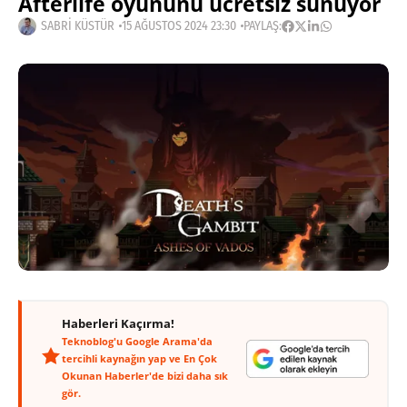
Afterlife oyununu ücretsiz sunuyor
SABRI KÜSTÜR
15 AĞUSTOS 2024 23:30
PAYLAŞ:
Haberleri Kaçırma!
Teknoblog'u Google Arama'da
tercihli kaynağın yap ve En Çok
Okunan Haberler'de bizi daha sık
gör.