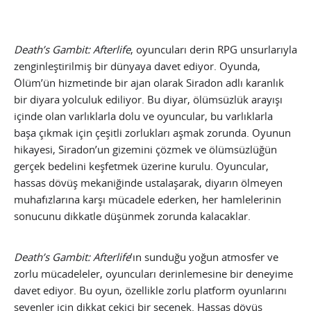
Death’s Gambit: Afterlife
, oyuncuları derin RPG unsurlarıyla
zenginleştirilmiş bir dünyaya davet ediyor. Oyunda,
Ölüm’ün hizmetinde bir ajan olarak Siradon adlı karanlık
bir diyara yolculuk ediliyor. Bu diyar, ölümsüzlük arayışı
içinde olan varlıklarla dolu ve oyuncular, bu varlıklarla
başa çıkmak için çeşitli zorlukları aşmak zorunda. Oyunun
hikayesi, Siradon’un gizemini çözmek ve ölümsüzlüğün
gerçek bedelini keşfetmek üzerine kurulu. Oyuncular,
hassas dövüş mekaniğinde ustalaşarak, diyarın ölmeyen
muhafızlarına karşı mücadele ederken, her hamlelerinin
sonucunu dikkatle düşünmek zorunda kalacaklar.
Death’s Gambit: Afterlife
’ın sunduğu yoğun atmosfer ve
zorlu mücadeleler, oyuncuları derinlemesine bir deneyime
davet ediyor. Bu oyun, özellikle zorlu platform oyunlarını
sevenler için dikkat çekici bir seçenek. Hassas dövüş