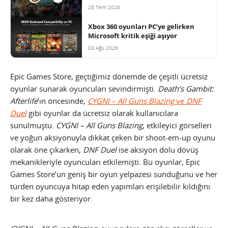
28 Tem 2026
Xbox 360 oyunları PC’ye gelirken
Microsoft kritik eşiği aşıyor
03 Ağu 2026
Epic Games Store, geçtiğimiz dönemde de çeşitli ücretsiz
oyunlar sunarak oyuncuları sevindirmişti.
Death’s Gambit:
Afterlife
’ın öncesinde,
CYGNI – All Guns Blazing
ve
DNF
Duel
gibi oyunlar da ücretsiz olarak kullanıcılara
sunulmuştu.
CYGNI – All Guns Blazing
, etkileyici görselleri
ve yoğun aksiyonuyla dikkat çeken bir shoot-em-up oyunu
olarak öne çıkarken,
DNF Duel
ise aksiyon dolu dövüş
mekanikleriyle oyuncuları etkilemişti. Bu oyunlar, Epic
Games Store’un geniş bir oyun yelpazesi sunduğunu ve her
türden oyuncuya hitap eden yapımları erişilebilir kıldığını
bir kez daha gösteriyor.