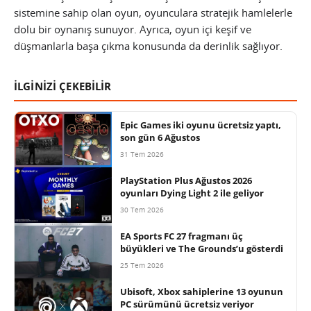
sistemine sahip olan oyun, oyunculara stratejik hamlelerle
dolu bir oynanış sunuyor. Ayrıca, oyun içi keşif ve
düşmanlarla başa çıkma konusunda da derinlik sağlıyor.
İLGİNİZİ ÇEKEBİLİR
Epic Games iki oyunu ücretsiz yaptı,
son gün 6 Ağustos
31 Tem 2026
PlayStation Plus Ağustos 2026
oyunları Dying Light 2 ile geliyor
30 Tem 2026
EA Sports FC 27 fragmanı üç
büyükleri ve The Grounds’u gösterdi
25 Tem 2026
Ubisoft, Xbox sahiplerine 13 oyunun
PC sürümünü ücretsiz veriyor