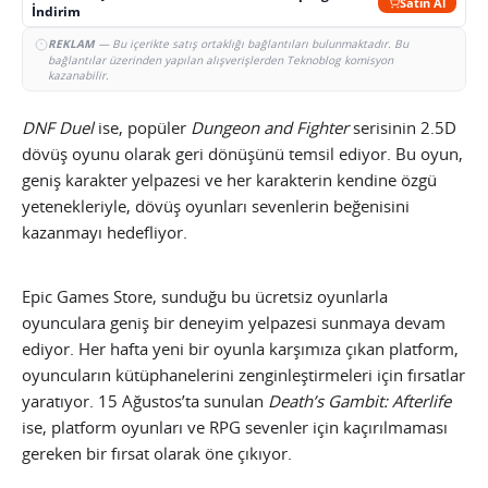
Satın Al
İndirim
REKLAM
— Bu içerikte satış ortaklığı bağlantıları bulunmaktadır. Bu
bağlantılar üzerinden yapılan alışverişlerden Teknoblog komisyon
kazanabilir.
DNF Duel
ise, popüler
Dungeon and Fighter
serisinin 2.5D
dövüş oyunu olarak geri dönüşünü temsil ediyor. Bu oyun,
geniş karakter yelpazesi ve her karakterin kendine özgü
yetenekleriyle, dövüş oyunları sevenlerin beğenisini
kazanmayı hedefliyor.
Epic Games Store, sunduğu bu ücretsiz oyunlarla
oyunculara geniş bir deneyim yelpazesi sunmaya devam
ediyor. Her hafta yeni bir oyunla karşımıza çıkan platform,
oyuncuların kütüphanelerini zenginleştirmeleri için fırsatlar
yaratıyor. 15 Ağustos’ta sunulan
Death’s Gambit: Afterlife
ise, platform oyunları ve RPG sevenler için kaçırılmaması
gereken bir fırsat olarak öne çıkıyor.