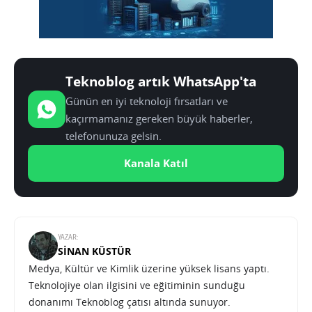
Teknoblog artık WhatsApp'ta
Günün en iyi teknoloji fırsatları ve
kaçırmamanız gereken büyük haberler,
telefonunuza gelsin.
Kanala Katıl
YAZAR:
SINAN KÜSTÜR
Medya, Kültür ve Kimlik üzerine yüksek lisans yaptı.
Teknolojiye olan ilgisini ve eğitiminin sunduğu
donanımı Teknoblog çatısı altında sunuyor.