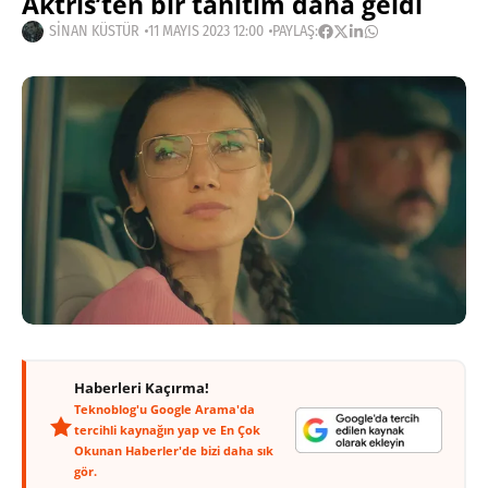
Aktris’ten bir tanıtım daha geldi
SINAN KÜSTÜR
11 MAYIS 2023 12:00
PAYLAŞ:
Haberleri Kaçırma!
Teknoblog'u Google Arama'da
tercihli kaynağın yap ve En Çok
Okunan Haberler'de bizi daha sık
gör.