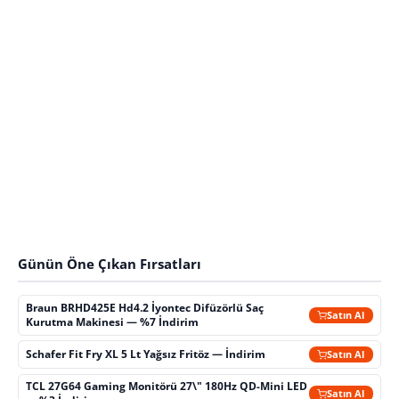
Günün Öne Çıkan Fırsatları
Braun BRHD425E Hd4.2 İyontec Difüzörlü Saç
Satın Al
Kurutma Makinesi — %7 İndirim
Schafer Fit Fry XL 5 Lt Yağsız Fritöz — İndirim
Satın Al
TCL 27G64 Gaming Monitörü 27\" 180Hz QD-Mini LED
Satın Al