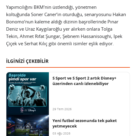
Yapımcılığını BKM’nin üstlendiği, yönetmen
koltuğunda Soner Caner’in oturduğu, senaryosunu Hakan
Bonomo’nun kaleme aldığı dizinin başrollerinde Pınar
Deniz ve Uraz Kaygılaroğlu yer alırken onlara Tolga
Tekin, Ahmet Rıfat Şungar, Şebnem Hassanisoughi, İpek
Çiçek ve Serhat Kılıç gibi önemli isimler eşlik ediyor.
İLGİNİZİ ÇEKEBİLİR
S Sport ve S Sport 2 artık Disney+
üzerinden canlı izlenebiliyor
29 Tem 2026
Yeni futbol sezonunda tek paket
yetmeyecek
03 Ağu 2026