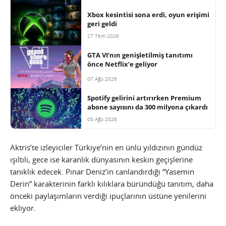
Xbox kesintisi sona erdi, oyun erişimi
geri geldi
27 Tem 2026
GTA VI’nın genişletilmiş tanıtımı
önce Netflix’e geliyor
07 Ağu 2026
Spotify gelirini artırırken Premium
abone sayısını da 300 milyona çıkardı
05 Ağu 2026
Aktris’te izleyiciler Türkiye’nin en ünlü yıldızının gündüz
ışıltılı, gece ise karanlık dünyasının keskin geçişlerine
tanıklık edecek. Pınar Deniz’in canlandırdığı “Yasemin
Derin” karakterinin farklı kılıklara büründüğü tanıtım, daha
önceki paylaşımların verdiği ipuçlarının üstüne yenilerini
ekliyor.