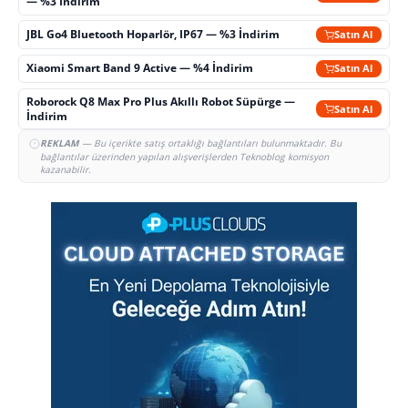
— %3 İndirim
JBL Go4 Bluetooth Hoparlör, IP67 — %3 İndirim
Satın Al
Xiaomi Smart Band 9 Active — %4 İndirim
Satın Al
Roborock Q8 Max Pro Plus Akıllı Robot Süpürge —
Satın Al
İndirim
REKLAM
— Bu içerikte satış ortaklığı bağlantıları bulunmaktadır. Bu
bağlantılar üzerinden yapılan alışverişlerden Teknoblog komisyon
kazanabilir.