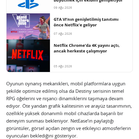
09 Ağu 2026
GTA VI’nın genişletilmiş tanıtımı
önce Netflix’e geliyor
07 Ağu 2026
Netflix Chrome’da 4K yayını açtı,
ancak herkeste çalışmıyor
05 Ağu 2026
Oyunun oynanış mekanikleri, mobil platformlara uygun
şekilde optimize edilmiş olsa da Destiny serisinin temel
RPG öğelerini ve nişancı dinamiklerini taşımaya devam
ediyor. Öte yandan grafik kalitesinin ve arayüz tasarımının,
özellikle yüksek donanımlı mobil cihazlarda başarılı bir
deneyim sunması bekleniyor. NetEase’in paylaştığı
görüntüler, görsel açıdan zengin ve etkileyici atmosferlerin
oyuncuları beklediğini gösteriyor.