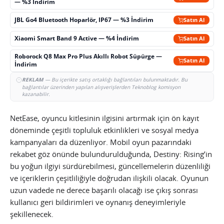
— %3 İndirim
JBL Go4 Bluetooth Hoparlör, IP67 — %3 İndirim
Satın Al
Xiaomi Smart Band 9 Active — %4 İndirim
Satın Al
Roborock Q8 Max Pro Plus Akıllı Robot Süpürge —
Satın Al
İndirim
REKLAM
— Bu içerikte satış ortaklığı bağlantıları bulunmaktadır. Bu
bağlantılar üzerinden yapılan alışverişlerden Teknoblog komisyon
kazanabilir.
NetEase, oyuncu kitlesinin ilgisini artırmak için ön kayıt
döneminde çeşitli topluluk etkinlikleri ve sosyal medya
kampanyaları da düzenliyor. Mobil oyun pazarındaki
rekabet göz önünde bulundurulduğunda, Destiny: Rising’in
bu yoğun ilgiyi sürdürebilmesi, güncellemelerin düzenliliği
ve içeriklerin çeşitliliğiyle doğrudan ilişkili olacak. Oyunun
uzun vadede ne derece başarılı olacağı ise çıkış sonrası
kullanıcı geri bildirimleri ve oynanış deneyimleriyle
şekillenecek.