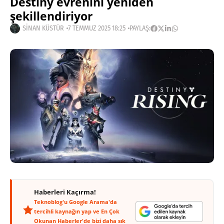
Destiny evrenini yeniden
şekillendiriyor
SINAN KÜSTÜR
7 TEMMUZ 2025 18:25
PAYLAŞ:
Haberleri Kaçırma!
Teknoblog'u Google Arama'da
tercihli kaynağın yap ve En Çok
Okunan Haberler'de bizi daha sık