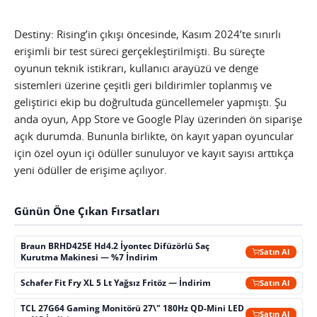
Destiny: Rising’in çıkışı öncesinde, Kasım 2024’te sınırlı
erişimli bir test süreci gerçekleştirilmişti. Bu süreçte
oyunun teknik istikrarı, kullanıcı arayüzü ve denge
sistemleri üzerine çeşitli geri bildirimler toplanmış ve
geliştirici ekip bu doğrultuda güncellemeler yapmıştı. Şu
anda oyun, App Store ve Google Play üzerinden ön siparişe
açık durumda. Bununla birlikte, ön kayıt yapan oyuncular
için özel oyun içi ödüller sunuluyor ve kayıt sayısı arttıkça
yeni ödüller de erişime açılıyor.
Günün Öne Çıkan Fırsatları
Braun BRHD425E Hd4.2 İyontec Difüzörlü Saç
Satın Al
Kurutma Makinesi — %7 İndirim
Schafer Fit Fry XL 5 Lt Yağsız Fritöz — İndirim
Satın Al
TCL 27G64 Gaming Monitörü 27\" 180Hz QD-Mini LED
Satın Al