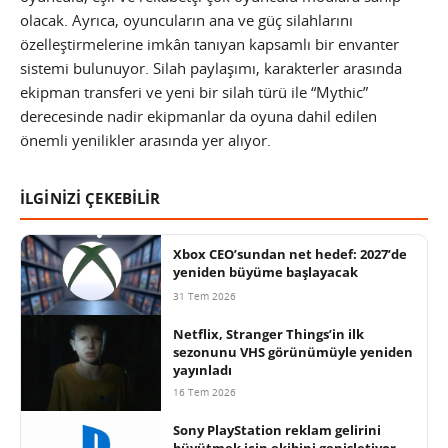
olacak. Ayrıca, oyuncuların ana ve güç silahlarını
özelleştirmelerine imkân tanıyan kapsamlı bir envanter
sistemi bulunuyor. Silah paylaşımı, karakterler arasında
ekipman transferi ve yeni bir silah türü ile “Mythic”
derecesinde nadir ekipmanlar da oyuna dahil edilen
önemli yenilikler arasında yer alıyor.
İLGİNİZİ ÇEKEBİLİR
Xbox CEO’sundan net hedef: 2027’de
yeniden büyüme başlayacak
31 Tem 2026
Netflix, Stranger Things’in ilk
sezonunu VHS görünümüyle yeniden
yayınladı
16 Tem 2026
Sony PlayStation reklam gelirini
büyütmek için ekibini genişletiyor