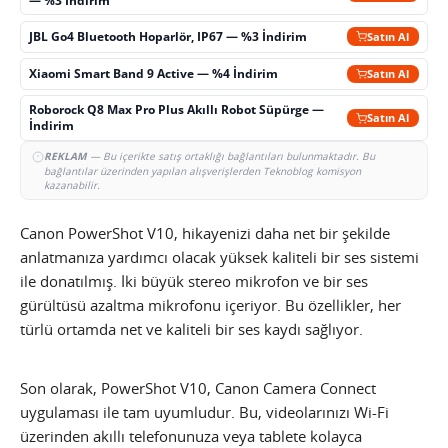
— %3 İndirim
JBL Go4 Bluetooth Hoparlör, IP67 — %3 İndirim
Satın Al
Xiaomi Smart Band 9 Active — %4 İndirim
Satın Al
Roborock Q8 Max Pro Plus Akıllı Robot Süpürge —
Satın Al
İndirim
REKLAM
— Bu içerikte satış ortaklığı bağlantıları bulunmaktadır. Bu
bağlantılar üzerinden yapılan alışverişlerden Teknoblog komisyon
kazanabilir.
Canon PowerShot V10, hikayenizi daha net bir şekilde
anlatmanıza yardımcı olacak yüksek kaliteli bir ses sistemi
ile donatılmış. İki büyük stereo mikrofon ve bir ses
gürültüsü azaltma mikrofonu içeriyor. Bu özellikler, her
türlü ortamda net ve kaliteli bir ses kaydı sağlıyor.
Son olarak, PowerShot V10, Canon Camera Connect
uygulaması ile tam uyumludur. Bu, videolarınızı Wi-Fi
üzerinden akıllı telefonunuza veya tablete kolayca