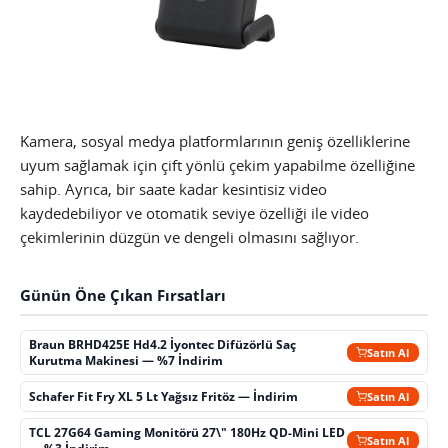
Kamera, sosyal medya platformlarının geniş özelliklerine
uyum sağlamak için çift yönlü çekim yapabilme özelliğine
sahip. Ayrıca, bir saate kadar kesintisiz video
kaydedebiliyor ve otomatik seviye özelliği ile video
çekimlerinin düzgün ve dengeli olmasını sağlıyor.
Günün Öne Çıkan Fırsatları
Braun BRHD425E Hd4.2 İyontec Difüzörlü Saç
Satın Al
Kurutma Makinesi — %7 İndirim
Schafer Fit Fry XL 5 Lt Yağsız Fritöz — İndirim
Satın Al
TCL 27G64 Gaming Monitörü 27\" 180Hz QD-Mini LED
Satın Al