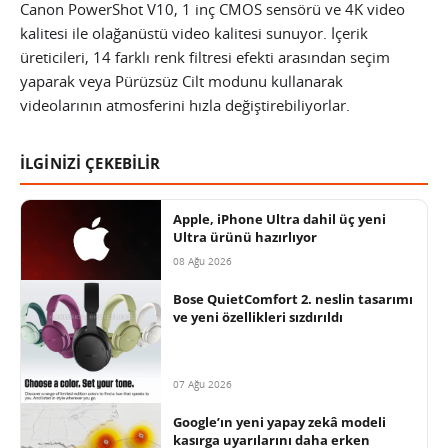
Canon PowerShot V10, 1 inç CMOS sensörü ve 4K video
kalitesi ile olağanüstü video kalitesi sunuyor. İçerik
üreticileri, 14 farklı renk filtresi efekti arasından seçim
yaparak veya Pürüzsüz Cilt modunu kullanarak
videolarının atmosferini hızla değiştirebiliyorlar.
İLGİNİZİ ÇEKEBİLİR
Apple, iPhone Ultra dahil üç yeni
Ultra ürünü hazırlıyor
08 Ağu 2026
Bose QuietComfort 2. neslin tasarımı
ve yeni özellikleri sızdırıldı
07 Ağu 2026
Google’ın yeni yapay zekâ modeli
kasırga uyarılarını daha erken