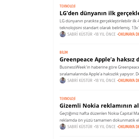
TEKNOLOJI
LG’den dünyanın ilk gerçekle
LG dünyanın pratikte gerçekleştirilebilir il
teknolojisini standart olarak belirlemiş. 1
yerleştirilebilecek boyutlara sahip. Ayrıca L
SABRI KÜSTÜR
18 YIL ÖNCE
OKUMAYA D
BILIM
Greenpeace Apple’a haksız 
BusinessWeek'in haberine göre Greenpeace y
sıralamalarında Apple'a haksızlık yapıyor. De
geri dönüştürülemeyen materyalleri noteb
SABRI KÜSTÜR
18 YIL ÖNCE
OKUMAYA D
TEKNOLOJI
Gizemli Nokia reklamının al
Geçtiğimiz hafta düzenlen Nokia Capital Ma
reklamda ön yüzü tamamen dokunmatik ekranl
zannediyorduk.
SABRI KÜSTÜR
18 YIL ÖNCE
OKUMAYA D