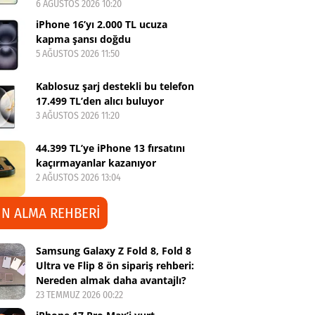
6 AĞUSTOS 2026 10:20
iPhone 16’yı 2.000 TL ucuza
kapma şansı doğdu
5 AĞUSTOS 2026 11:50
Kablosuz şarj destekli bu telefon
17.499 TL’den alıcı buluyor
3 AĞUSTOS 2026 11:20
44.399 TL’ye iPhone 13 fırsatını
kaçırmayanlar kazanıyor
2 AĞUSTOS 2026 13:04
IN ALMA REHBERİ
Samsung Galaxy Z Fold 8, Fold 8
Ultra ve Flip 8 ön sipariş rehberi:
Nereden almak daha avantajlı?
23 TEMMUZ 2026 00:22