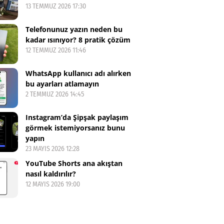
13 TEMMUZ 2026 17:30
Telefonunuz yazın neden bu
kadar ısınıyor? 8 pratik çözüm
12 TEMMUZ 2026 11:46
WhatsApp kullanıcı adı alırken
bu ayarları atlamayın
2 TEMMUZ 2026 14:45
Instagram’da Şipşak paylaşım
görmek istemiyorsanız bunu
yapın
23 MAYIS 2026 12:28
YouTube Shorts ana akıştan
nasıl kaldırılır?
12 MAYIS 2026 19:00