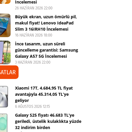
İncelemesi
26 HAZIRAN 2026 22:00
Büyük ekran, uzun ömürlü pil,
makul fiyat! Lenovo IdeaPad
Slim 3 16IRH10 İncelemesi
16 HAZIRAN 2026 18:00
İnce tasarım, uzun süreli
güncelleme garantisi: Samsung
Galaxy A57 5G İncelemesi
3 HAZIRAN 2026 22:00
SATLAR
Xiaomi 17T, 4.684,95 TL fiyat
avantajıyla 45.314,05 TL’ye
geliyor
6 AĞUSTOS 2026 12:15
Galaxy S25 fiyatı 46.683 TL’ye
geriledi, üstelik kulaklıkta yüzde
32 indirim birden