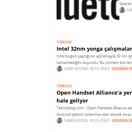
Special
Blueto
SA
gelecek
TEKNOLOJI
Intel 32nm yonga çalışmaları
Intel bugün yaptığı bir açklamayla 32 nm işl
tamamladığını duyurdu. Bu yöntem bizi ikin
tranzistör yapımı
SABRI KÜSTÜR
18 YIL ÖNCE
OKUMAYA D
TEKNOLOJI
Open Handset Alliance’a yen
hale geliyor
Teknoblog.com - Open Handset Alliance adlı 
Android işletim sistemine olan destek biraz
Sony
SABRI KÜSTÜR
18 YIL ÖNCE
OKUMAYA D