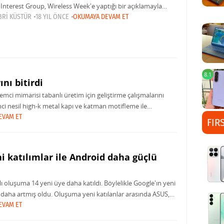
 Interest Group, Wireless Week'e yaptığı bir açıklamayla
oth'un daha yüksek hızlara olanak veren bir tanımlamasının
BRI KÜSTÜR
18 YIL ÖNCE
OKUMAYA DEVAM ET
 yaz ortaya çıkacağını söyledi. Daha hızlı bir
8.1
nı bitirdi
emci mimarisi tabanlı üretim için geliştirme çalışmalarını
ci nesil high-k metal kapı ve katman motifleme ile
EVAM ET
FIR
i katılımlar ile Android daha güçlü
oluşuma 14 yeni üye daha katıldı. Böylelikle Google'ın yeni
 daha artmış oldu. Oluşuma yeni katılanlar arasında ASUS,
EVAM ET