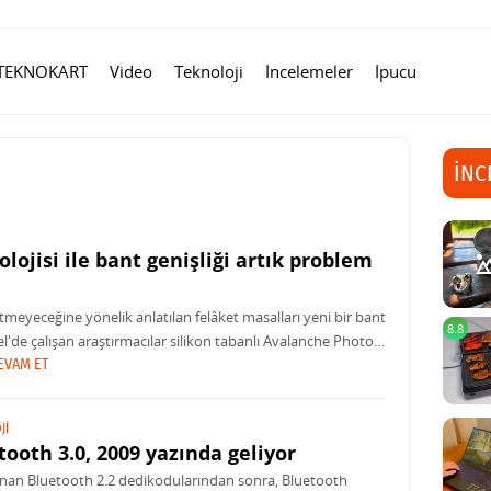
TEKNOKART
Video
Teknoloji
İncelemeler
İpucu
İNC
olojisi ile bant genişliği artık problem
tmeyeceğine yönelik anlatılan felâket masalları yeni bir bant
8.8
Intel'de çalışan araştırmacılar silikon tabanlı Avalanche Photo
EVAM ET
JI
tooth 3.0, 2009 yazında geliyor
anan Bluetooth 2.2 dedikodularından sonra, Bluetooth