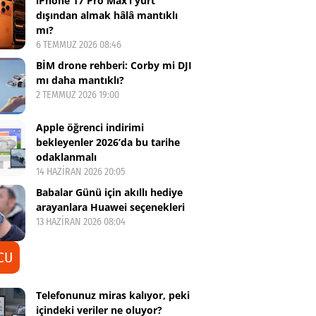
iPhone 17 Pro Max’i yurt
dışından almak hâlâ mantıklı
mı?
6 TEMMUZ 2026 08:46
BİM drone rehberi: Corby mi DJI
mı daha mantıklı?
2 TEMMUZ 2026 19:00
Apple öğrenci indirimi
bekleyenler 2026’da bu tarihe
odaklanmalı
14 HAZIRAN 2026 20:05
Babalar Günü için akıllı hediye
arayanlara Huawei seçenekleri
13 HAZIRAN 2026 08:04
CU
Telefonunuz miras kalıyor, peki
içindeki veriler ne oluyor?