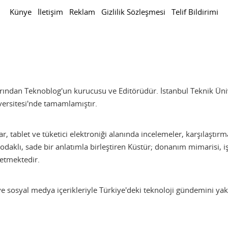
Künye
İletişim
Reklam
Gizlilik Sözleşmesi
Telif Bildirimi
nlarından Teknoblog'un kurucusu ve Editörüdür. İstanbul Teknik Ü
versitesi'nde tamamlamıştır.
ar, tablet ve tüketici elektroniği alanında incelemeler, karşılaştır
odaklı, sade bir anlatımla birleştiren Küstür; donanım mimarisi, i
etmektedir.
 sosyal medya içerikleriyle Türkiye'deki teknoloji gündemini yak