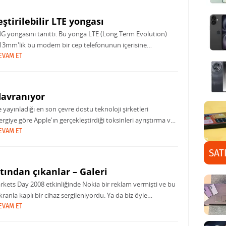
ştirilebilir LTE yongası
k 4G yongasını tanıttı. Bu yonga LTE (Long Term Evolution)
3x13mm'lik bu modem bir cep telefonunun içerisine
TE'nin
EVAM ET
davranıyor
ayınladığı en son çevre dostu teknoloji şirketleri
rgiye göre Apple'ın gerçekleştirdiği toksinleri ayrıştırma ve
ooklarında, iPhone ve iPod'larında kullanmama
EVAM ET
SAT
tından çıkanlar – Galeri
rkets Day 2008 etkinliğinde Nokia bir reklam vermişti ve bu
a kaplı bir cihaz sergileniyordu. Ya da biz öyle
EVAM ET