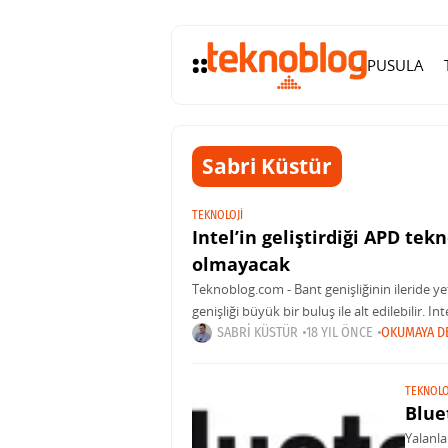
PUSULA
Sabri Küstür
TEKNOLOJI
Intel’in geliştirdiği APD tekn
olmayacak
Teknoblog.com - Bant genişliğinin ileride ye
genişliği büyük bir buluş ile alt edilebilir. 
Detector (APD -
SABRI KÜSTÜR
18 YIL ÖNCE
OKUMAYA D
TEKNOLO
Blue
Yalanl