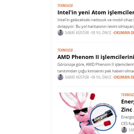
TEKNOLOJI
Intel’in yeni Atom işlemcile
Intel'in gelecekteki netbook ve mobil cihaz i
dolaşıyor. Bu yol haritasının resmi olmayan 
Yol haritası daha
SABRI KÜSTÜR
18 YIL ÖNCE
OKUMAYA D
TEKNOLOJI
AMD Phenom II işlemcilerini 
Görünüşe göre, AMD Phenom II işlemcilerinin
tanıtımdan çoğu kimsenin pek haberi olmadı
yonga hem DDR2 hem
SABRI KÜSTÜR
18 YIL ÖNCE
OKUMAYA D
TEKNOLO
Ener
Zinc
Energiz
CES fua
benzer 
SA