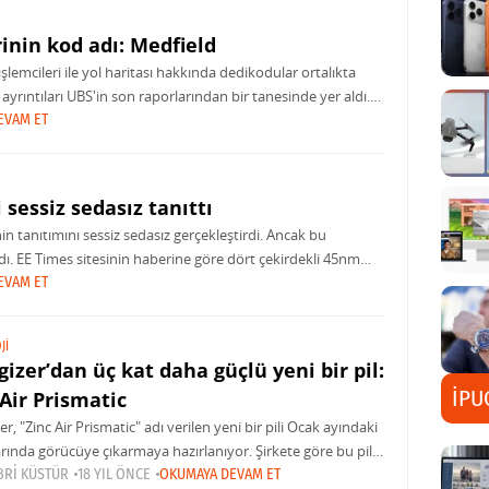
rinin kod adı: Medfield
şlemcileri ile yol haritası hakkında dedikodular ortalıkta
ayrıntıları UBS'in son raporlarından bir tanesinde yer aldı.
EVAM ET
sessiz sedasız tanıttı
 tanıtımını sessiz sedasız gerçekleştirdi. Ancak bu
. EE Times sitesinin haberine göre dört çekirdekli 45nm
EVAM ET
JI
gizer’dan üç kat daha güçlü yeni bir pil:
İPU
 Air Prismatic
er, "Zinc Air Prismatic" adı verilen yeni bir pili Ocak ayındaki
rında görücüye çıkarmaya hazırlanıyor. Şirkete göre bu pil,
alkalin ve lityum-iyon pillere göre üç kat daha fazla
BRI KÜSTÜR
18 YIL ÖNCE
OKUMAYA DEVAM ET