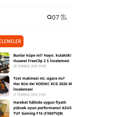
07
Ağu
2026
ELEMELER
Bunlar küpe mi? Hayır, kulaklık!
Huawei FreeClip 2 S İncelemesi
28 TEMMUZ 2026 19:00
Tost makinesi mi, ızgara mı?
Her ikisi de! KOENIC KCG 2026 M
İncelemesi
27 TEMMUZ 2026 17:00
Hareket hâlinde uygun fiyatlı
yüksek oyun performansı! ASUS
TUF Gaming F16 (FX607VJB)