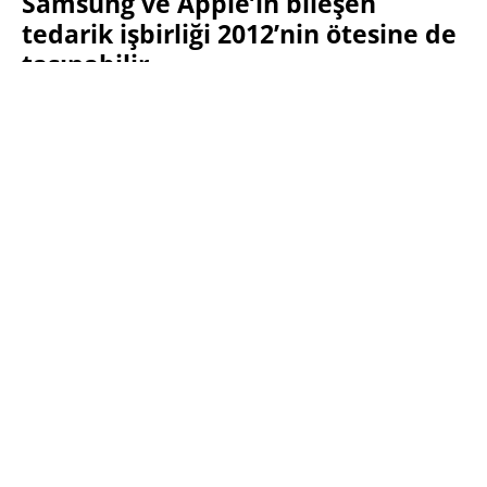
Samsung ve Apple’ın bileşen
tedarik işbirliği 2012’nin ötesine de
taşınabilir
SABRI KÜSTÜR
20 EKIM 2011 09:14
PAYLAŞ:
Haberleri Kaçırma!
Teknoblog'u Google Arama'da