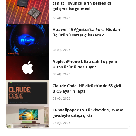
tanıttı, oyuncuların beklediği
gelişme ise gelmedi
06 Ağu 2026
Huawei 19 Ağustos’ta Pura 90s dahil
üç ürünü satışa çıkaracak
08 Ağu 2026
Apple, iPhone Ultra dahil üç yeni
Ultra ürünü hazırlıyor
08 Ağu 2026
Claude Code, HP dizüstünde 55 gizli
BIOS ayarını açtı
08 Ağu 2026
LG Wallpaper TV Türkiye’de 9,95 mm
gövdeyle satışa çıktı
07 Ağu 2026