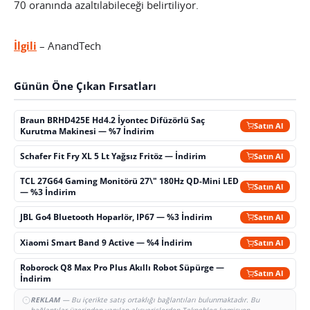
70 oranında azaltılabileceği belirtiliyor.
İlgili
– AnandTech
Günün Öne Çıkan Fırsatları
Braun BRHD425E Hd4.2 İyontec Difüzörlü Saç
Satın Al
Kurutma Makinesi — %7 İndirim
Schafer Fit Fry XL 5 Lt Yağsız Fritöz — İndirim
Satın Al
TCL 27G64 Gaming Monitörü 27\" 180Hz QD-Mini LED
Satın Al
— %3 İndirim
JBL Go4 Bluetooth Hoparlör, IP67 — %3 İndirim
Satın Al
Xiaomi Smart Band 9 Active — %4 İndirim
Satın Al
Roborock Q8 Max Pro Plus Akıllı Robot Süpürge —
Satın Al
İndirim
REKLAM
— Bu içerikte satış ortaklığı bağlantıları bulunmaktadır. Bu
bağlantılar üzerinden yapılan alışverişlerden Teknoblog komisyon