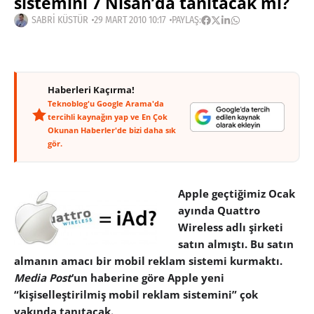
sistemini 7 Nisan’da tanıtacak mı?
SABRI KÜSTÜR
29 MART 2010 10:17
PAYLAŞ:
Haberleri Kaçırma!
Teknoblog'u Google Arama'da
tercihli kaynağın yap ve En Çok
Okunan Haberler'de bizi daha sık
gör.
Apple geçtiğimiz Ocak
ayında Quattro
Wireless adlı şirketi
satın almıştı. Bu satın
almanın amacı bir mobil reklam sistemi kurmaktı.
Media Post
‘un haberine göre Apple yeni
“kişiselleştirilmiş mobil reklam sistemini” çok
yakında tanıtacak.