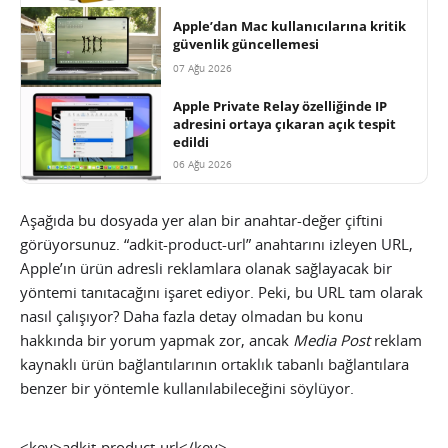
Apple’dan Mac kullanıcılarına kritik
güvenlik güncellemesi
07 Ağu 2026
Apple Private Relay özelliğinde IP
adresini ortaya çıkaran açık tespit
edildi
06 Ağu 2026
Aşağıda bu dosyada yer alan bir anahtar-değer çiftini
görüyorsunuz. “adkit-product-url” anahtarını izleyen URL,
Apple’ın ürün adresli reklamlara olanak sağlayacak bir
yöntemi tanıtacağını işaret ediyor. Peki, bu URL tam olarak
nasıl çalışıyor? Daha fazla detay olmadan bu konu
hakkında bir yorum yapmak zor, ancak
Media Post
reklam
kaynaklı ürün bağlantılarının ortaklık tabanlı bağlantılara
benzer bir yöntemle kullanılabileceğini söylüyor.
<key>adkit-product-url</key>