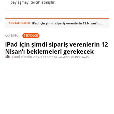
paylaşmayı tercih etmiştir.
iPad için şimdi sipariş verenlerin 12 Nisan’ı beklemeleri gerekecek
SONRAKI HABER
TEKNOLOJI
ANA SAYFA
iPad için şimdi sipariş verenlerin 12
Nisan’ı beklemeleri gerekecek
SABRI KÜSTÜR
29 MART 2010 09:46
PAYLAŞ:
Haberleri Kaçırma!
Teknoblog'u Google Arama'da
tercihli kaynağın yap ve En Çok
Okunan Haberler'de bizi daha sık
gör.
Dün Gazete