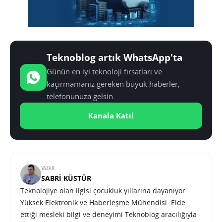
Teknoblog artık WhatsApp'ta
Günün en iyi teknoloji fırsatları ve
kaçırmamanız gereken büyük haberler,
telefonunuza gelsin.
Kanala Katıl
YAZAR:
SABRI KÜSTÜR
Teknolojiye olan ilgisi çocukluk yıllarına dayanıyor.
Yüksek Elektronik ve Haberleşme Mühendisi. Elde
ettiği mesleki bilgi ve deneyimi Teknoblog aracılığıyla