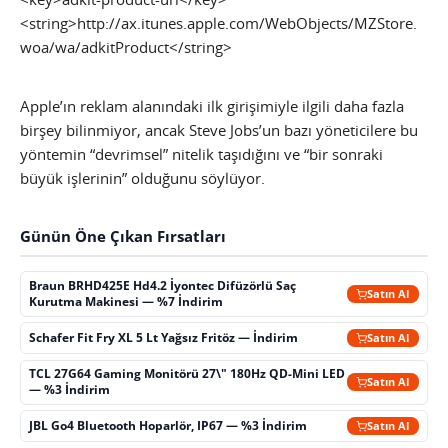
<string>http://ax.itunes.apple.com/WebObjects/MZStore.
woa/wa/adkitProduct</string>
Apple’ın reklam alanındaki ilk girişimiyle ilgili daha fazla
birşey bilinmiyor, ancak Steve Jobs’un bazı yöneticilere bu
yöntemin “devrimsel” nitelik taşıdığını ve “bir sonraki
büyük işlerinin” olduğunu söylüyor.
Günün Öne Çıkan Fırsatları
Braun BRHD425E Hd4.2 İyontec Difüzörlü Saç
Satın Al
Kurutma Makinesi — %7 İndirim
Schafer Fit Fry XL 5 Lt Yağsız Fritöz — İndirim
Satın Al
TCL 27G64 Gaming Monitörü 27\" 180Hz QD-Mini LED
Satın Al
— %3 İndirim
JBL Go4 Bluetooth Hoparlör, IP67 — %3 İndirim
Satın Al