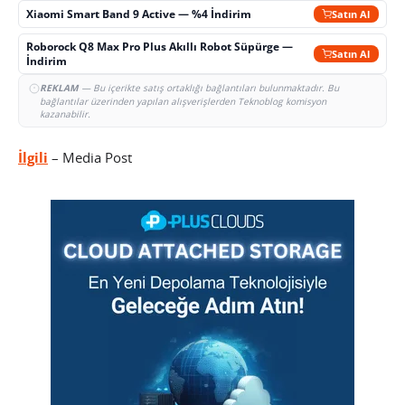
Xiaomi Smart Band 9 Active — %4 İndirim
Satın Al
Roborock Q8 Max Pro Plus Akıllı Robot Süpürge —
Satın Al
İndirim
REKLAM
— Bu içerikte satış ortaklığı bağlantıları bulunmaktadır. Bu
bağlantılar üzerinden yapılan alışverişlerden Teknoblog komisyon
kazanabilir.
İlgili
– Media Post