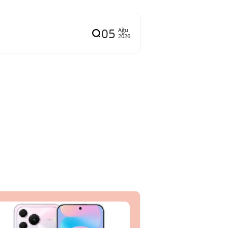
05
Ağu
2026