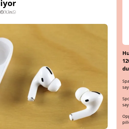
diyor
Hu
12
du
Spa
say
Spo
say
Opp
pil