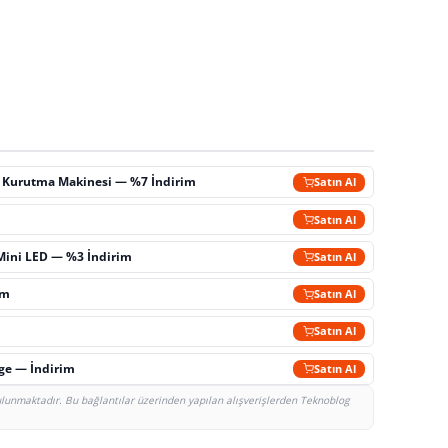
ç Kurutma Makinesi — %7 İndirim
Satın Al
m
Satın Al
Mini LED — %3 İndirim
Satın Al
im
Satın Al
Satın Al
rge — İndirim
Satın Al
bulunmaktadır. Bu bağlantılar üzerinden yapılan alışverişlerden Teknoblog