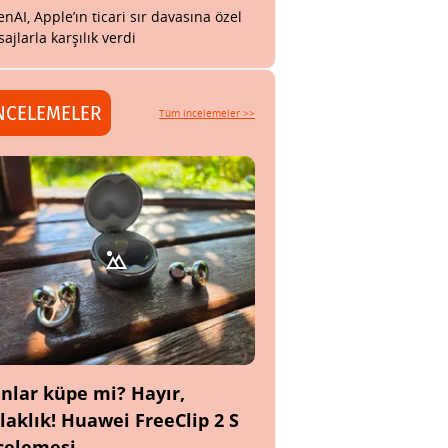
nAI, Apple’ın ticari sır davasına özel
ajlarla karşılık verdi
NCELEMELER
Tüm incelemeler >>
nlar küpe mi? Hayır,
laklık! Huawei FreeClip 2 S
celemesi