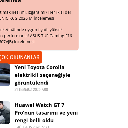
t makinesi mi, ızgara mı? Her ikisi de!
ENIC KCG 2026 M İncelemesi
eket hâlinde uygun fiyatlı yüksek
n performansı! ASUS TUF Gaming F16
607VJB) İncelemesi
ÇOK OKUNANLAR
Yeni Toyota Corolla
elektrikli seçeneğiyle
görüntülendi
31 TEMMUZ 2026 7:08
Huawei Watch GT 7
Pro’nun tasarımı ve yeni
rengi belli oldu
3 AĞUSTOS 2026 22:23