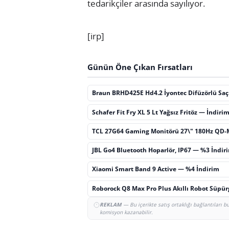
tedarikçiler arasında sayılıyor.
[irp]
Günün Öne Çıkan Fırsatları
Braun BRHD425E Hd4.2 İyontec Difüzörlü Sa
Schafer Fit Fry XL 5 Lt Yağsız Fritöz — İndiri
TCL 27G64 Gaming Monitörü 27\" 180Hz QD-
JBL Go4 Bluetooth Hoparlör, IP67 — %3 İndir
Xiaomi Smart Band 9 Active — %4 İndirim
Roborock Q8 Max Pro Plus Akıllı Robot Süpü
REKLAM
— Bu içerikte satış ortaklığı bağlantıları 
komisyon kazanabilir.