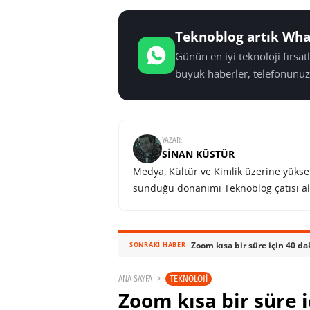
Teknoblog artık Wha
Günün en iyi teknoloji fırsa
büyük haberler, telefonunuz
YAZAR:
SINAN KÜSTÜR
Medya, Kültür ve Kimlik üzerine yüksek 
sunduğu donanımı Teknoblog çatısı al
Zoom kısa bir süre için 40 da
SONRAKI HABER
TEKNOLOJI
ANA SAYFA
Zoom kısa bir süre i