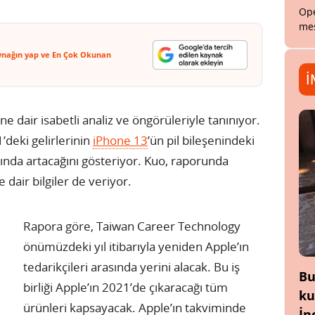
Ope
mes
ynağın yap ve En Çok Okunan
İ
e dair isabetli analiz ve öngörüleriyle tanınıyor.
’deki gelirlerinin
iPhone 13
’ün pil bileşenindeki
ında artacağını gösteriyor. Kuo, raporunda
 dair bilgiler de veriyor.
Rapora göre, Taiwan Career Technology
önümüzdeki yıl itibarıyla yeniden Apple’ın
tedarikçileri arasında yerini alacak. Bu iş
Bu
birliği Apple’ın 2021’de çıkaracağı tüm
ku
ürünleri kapsayacak. Apple’ın takviminde
İn