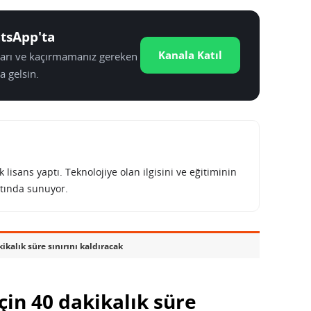
tsApp'ta
Kanala Katıl
tları ve kaçırmamanız gereken
a gelsin.
lisans yaptı. Teknolojiye olan ilgisini ve eğitiminin
tında sunuyor.
kikalık süre sınırını kaldıracak
çin 40 dakikalık süre