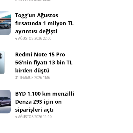
Togg’un Ağustos
fırsatında 1 milyon TL
ayrıntısı değişti
4 AĞUSTOS 2026 22:05
Redmi Note 15 Pro
5G’nin fiyatı 13 bin TL
birden düştü
31 TEMMUZ 2026 11:16
BYD 1.100 km menzilli
Denza Z9S için ön
siparişleri açtı
4 AĞUSTOS 2026 14:40