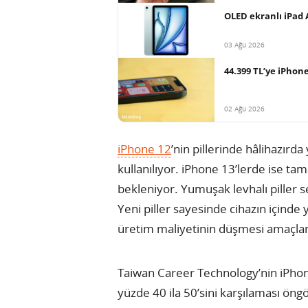
OLED ekranlı iPad A
03 Ağu 2026
44.399 TL’ye iPhon
02 Ağu 2026
iPhone 12
’nin pillerinde hâlihazırd
kullanılıyor. iPhone 13’lerde ise 
bekleniyor. Yumuşak levhalı piller s
Yeni piller sayesinde cihazın içinde
üretim maliyetinin düşmesi amaçlan
Taiwan Career Technology’nin iPho
yüzde 40 ila 50’sini karşılaması ön