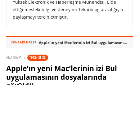
Yüksek Elektronik ve Haberleşme Mühendisi. Elde
ettiği mesleki bilgi ve deneyimi Teknoblog aracılığıyla
paylaşmayı tercih etmiştir.
Apple’ın yeni Mac’lerinin izi Bul uygulamasının dosyalarında görüldü
SONRAKI HABER
TEKNOLOJI
ANA SAYFA
Apple’ın yeni Mac’lerinin izi Bul
uygulamasının dosyalarında
görüldü
SINAN KÜSTÜR
24 NISAN 2023 12:00
PAYLAŞ: