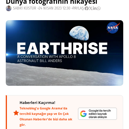
Dünya fotoğrafının hikayesi
SABRI KÜSTÜR
24 NISAN 2023 12:30
PAYLAŞ:
Haberleri Kaçırma!
Teknoblog'u Google Arama'da
tercihli kaynağın yap ve En Çok
Okunan Haberler'de bizi daha sık
gör.