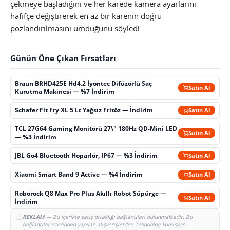
çekmeye başladığını ve her karede kamera ayarlarını
hafifçe değiştirerek en az bir karenin doğru
pozlandırılmasını umduğunu söyledi.
Günün Öne Çıkan Fırsatları
Braun BRHD425E Hd4.2 İyontec Difüzörlü Saç
Satın Al
Kurutma Makinesi — %7 İndirim
Schafer Fit Fry XL 5 Lt Yağsız Fritöz — İndirim
Satın Al
TCL 27G64 Gaming Monitörü 27\" 180Hz QD-Mini LED
Satın Al
— %3 İndirim
JBL Go4 Bluetooth Hoparlör, IP67 — %3 İndirim
Satın Al
Xiaomi Smart Band 9 Active — %4 İndirim
Satın Al
Roborock Q8 Max Pro Plus Akıllı Robot Süpürge —
Satın Al
İndirim
REKLAM
— Bu içerikte satış ortaklığı bağlantıları bulunmaktadır. Bu
bağlantılar üzerinden yapılan alışverişlerden Teknoblog komisyon