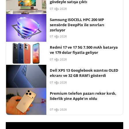
gövdeyle satışa çıktı
07 Ağu 2026
Samsung ISOCELL HPC 200 MP
sensörde DeepPix ile sınırları
zorluyor
07 Ağu 2026
Redmi 17 ve 17 5G 7.500 mAh batarya
ve 179 dolar fiyatla geliyor
07 Ağu 2026
Dell XPS 13 Googlebook sızıntısı OLED
ekranı ve 32 GB RAM’i gösterdi
07 Ağu 2026
Premium telefon pazarı rekor kırdı,
liderlik yine Apple’ın oldu
07 Ağu 2026