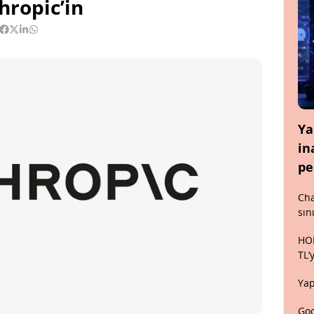
hropic’in
Ya
in
pe
Cha
sın
HON
TL’
Yap
Goo