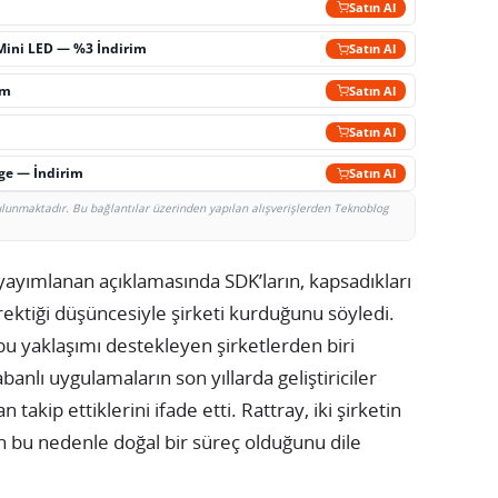
m
Satın Al
Mini LED — %3 İndirim
Satın Al
im
Satın Al
Satın Al
rge — İndirim
Satın Al
bulunmaktadır. Bu bağlantılar üzerinden yapılan alışverişlerden Teknoblog
 yayımlanan açıklamasında SDK’ların, kapsadıkları
erektiği düşüncesiyle şirketi kurduğunu söyledi.
bu yaklaşımı destekleyen şirketlerden biri
anlı uygulamaların son yıllarda geliştiriciler
n takip ettiklerini ifade etti. Rattray, iki şirketin
ın bu nedenle doğal bir süreç olduğunu dile