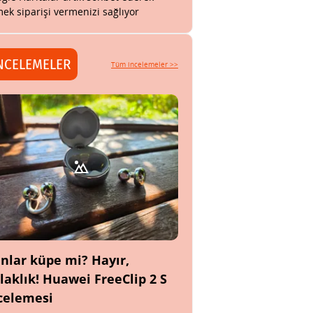
ek siparişi vermenizi sağlıyor
NCELEMELER
Tüm incelemeler >>
nlar küpe mi? Hayır,
laklık! Huawei FreeClip 2 S
celemesi