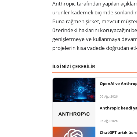
Anthropic tarafından yapılan açıkla
ürünler kademeli biçimde sonlandırı
Buna rağmen şirket, mevcut müşteri
üzerindeki haklarını koruyacağını beli
genişletmeye ve kullanmaya devam 
projelerin kısa vadede doğrudan et
İLGİNİZİ ÇEKEBİLİR
OpenAI ve Anthropi
06 Ağu 2026
Anthropic kendi ya
06 Ağu 2026
ChatGPT artık ücret