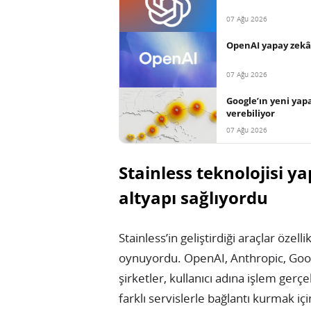
07 Ağu 2026
OpenAI yapay zekâ a
07 Ağu 2026
Google’ın yeni yap
verebiliyor
07 Ağu 2026
Stainless teknolojisi ya
altyapı sağlıyordu
Stainless’in geliştirdiği araçlar özell
oynuyordu. OpenAI, Anthropic, Goog
şirketler, kullanıcı adına işlem gerçe
farklı servislerle bağlantı kurmak iç