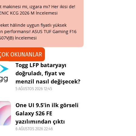
t makinesi mi, ızgara mı? Her ikisi de!
ENIC KCG 2026 M İncelemesi
eket hâlinde uygun fiyatlı yüksek
n performansı! ASUS TUF Gaming F16
607VJB) İncelemesi
ÇOK OKUNANLAR
Togg LFP bataryayı
doğruladı, fiyat ve
menzil nasıl değişecek?
5 AĞUSTOS 2026 12:45
One UI 9.5’in ilk görseli
Galaxy S26 FE
yazılımından çıktı
6 AĞUSTOS 2026 22:46