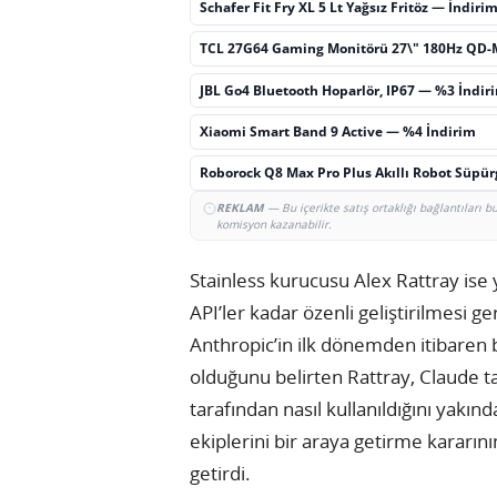
Schafer Fit Fry XL 5 Lt Yağsız Fritöz — İndiri
TCL 27G64 Gaming Monitörü 27\" 180Hz QD-
JBL Go4 Bluetooth Hoparlör, IP67 — %3 İndir
Xiaomi Smart Band 9 Active — %4 İndirim
Roborock Q8 Max Pro Plus Akıllı Robot Süpü
REKLAM
— Bu içerikte satış ortaklığı bağlantıları 
komisyon kazanabilir.
Stainless kurucusu Alex Rattray ise
API’ler kadar özenli geliştirilmesi g
Anthropic’in ilk dönemden itibaren 
olduğunu belirten Rattray, Claude tab
tarafından nasıl kullanıldığını yakında
ekiplerini bir araya getirme kararın
getirdi.