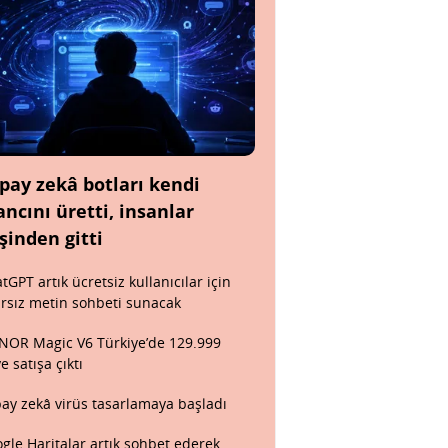
pay zekâ botları kendi
ancını üretti, insanlar
şinden gitti
tGPT artık ücretsiz kullanıcılar için
ırsız metin sohbeti sunacak
OR Magic V6 Türkiye’de 129.999
ye satışa çıktı
ay zekâ virüs tasarlamaya başladı
gle Haritalar artık sohbet ederek