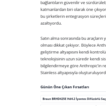
bağlantıların güvenilir ve sürdürüle
katmanlardan biri olarak öne çıkıyor
bu şirketlerin entegrasyon süreçleri
azaltıyordu.
Satın alma sonrasında bu araçların 
olması dikkat çekiyor. Böylece Anthro
geliştirme altyapısını kendi kontrol
teknolojisinin uzun süredir kendi sis
bilgilendirmeye göre Anthropic’in r
Stainless altyapısıyla oluşturuluyord
Günün Öne Çıkan Fırsatları
Braun BRHD425E Hd4.2 İyontec Difüzörlü Sa