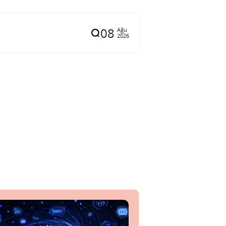
08
Ağu
2026