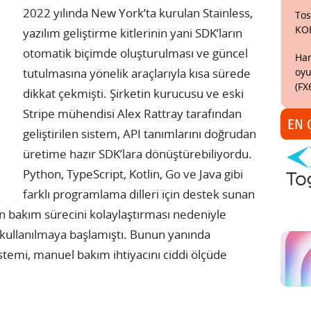
2022 yılında New York’ta kurulan Stainless,
Tos
KO
yazılım geliştirme kitlerinin yani SDK’ların
otomatik biçimde oluşturulması ve güncel
Har
oyu
tutulmasına yönelik araçlarıyla kısa sürede
(FX
dikkat çekmişti. Şirketin kurucusu ve eski
Stripe mühendisi Alex Rattray tarafından
EN 
geliştirilen sistem, API tanımlarını doğrudan
üretime hazır SDK’lara dönüştürebiliyordu.
Python, TypeScript, Kotlin, Go ve Java gibi
farklı programlama dilleri için destek sunan
rin bakım sürecini kolaylaştırması nedeniyle
de kullanılmaya başlamıştı. Bunun yanında
temi, manuel bakım ihtiyacını ciddi ölçüde