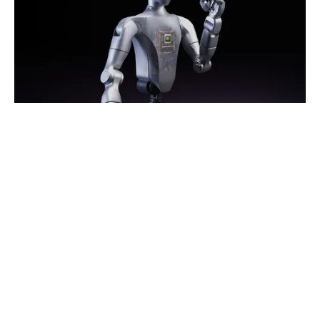
Haberleri Kaçırma!
Teknoblog'u Google Arama'da
tercihli kaynağın yap ve En Çok
Okunan Haberler'de bizi daha sık
gör.
NVIDIA Computex kapsamında gerçekleştirdiği sunumda
yapay zekâ ve robotik alanındaki yeni çalışmalarını
paylaşırken, insansı robot geliştirme süreçlerine yönelik
Isaac Gr00t referans tasarım platformunu da
duyurdu
.