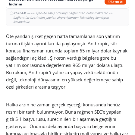
Satın Al
İndirim
REKLAM
— Bu içerikte satış ortaklığı bağlantıları bulunmaktadır. Bu
bağlantılar üzerinden yapılan alışverişlerden Teknoblog komisyon
kazanabilir.
Öte yandan şirket geçen hafta tamamlanan son yatırım
turuna ilişkin ayrıntıları da paylaşmıştı. Anthropic, söz
konusu finansman turunda toplam 65 milyar dolar kaynak
sağlandığını açıkladı. Şirketin verdiği bilgilere göre bu
yatırım sonrasında değerlemesi 965 milyar dolara ulaştı.
Bu rakam, Anthropic’i yalnızca yapay zekâ sektörünün
değil, teknoloji dünyasının en yüksek değerlemeye sahip
özel şirketleri arasına taşıyor.
Halka arzın ne zaman gerçekleşeceği konusunda henüz
resmi bir tarih bulunmuyor. Buna rağmen SEC’e yapılan
gizli S-1 başvurusu, sürecin ileri bir aşamaya geçtiğini
gösteriyor. Önümüzdeki aylarda başvuru belgelerinin
kamuya açılmasıyla birlikte şirketin mali yapısı ve halka arz