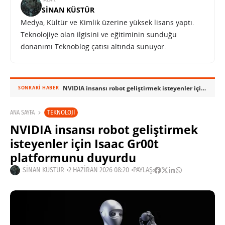
SINAN KÜSTÜR
Medya, Kültür ve Kimlik üzerine yüksek lisans yaptı.
Teknolojiye olan ilgisini ve eğitiminin sunduğu
donanımı Teknoblog çatısı altında sunuyor.
NVIDIA insansı robot geliştirmek isteyenler için Isaac Gr00t platformunu duyurdu
SONRAKI HABER
TEKNOLOJI
ANA SAYFA
NVIDIA insansı robot geliştirmek
isteyenler için Isaac Gr00t
platformunu duyurdu
SINAN KÜSTÜR
2 HAZIRAN 2026 08:20
PAYLAŞ: