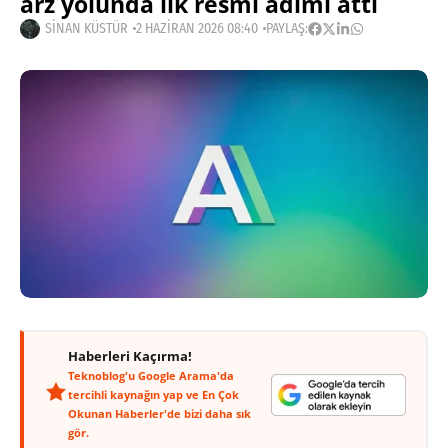
arz yolunda ilk resmi adımı attı
SINAN KÜSTÜR
2 HAZIRAN 2026 08:40
PAYLAŞ:
Haberleri Kaçırma!
Teknoblog'u Google Arama'da
tercihli kaynağın yap ve En Çok
Okunan Haberler'de bizi daha sık
gör.