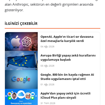
alan Anthropic, sektörün en değerli girişimleri arasında
gösteriliyor.
İLGİNİZİ ÇEKEBİLİR
OpenAI, Apple’ın ticari sır davasına
özel mesajlarla karşılık verdi
04 Ağu 2026
Avrupa Birliği yapay zekâ kurallarını
uygulamaya başladı
03 Ağu 2026
Google, 800 bin ön kayda rağmen AI
Studio uygulamasını iptal etti
01 Ağu 2026
Apple’dan yapay zekâ için ücretli
iCloud Plus planı sinyali
31 Tem 2026