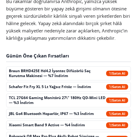
Bu rakamlar doğrulanırsa Anthropic, yalnızca yüksek
büyüme gösteren bir yapay zekâ girişimi olmanın ötesine
geçerek sürdürülebilir kârlılık sinyali veren şirketlerden biri
hâline gelecek. Yapay zekâ alanındaki birçok şirket hâlâ
yüksek maliyetler nedeniyle zarar açıklarken, Anthropic’in
kârlılığa yaklaşması yatırımcıların dikkatini çekebilir.
Günün Öne Çıkan Fırsatları
Braun BRHD425E Hd4.2 İyontec Difüzörlü Saç
Satın Al
Kurutma Makinesi — %7 İndirim
Schafer Fit Fry XL 5 Lt Yağsız Fritöz — İndirim
Satın Al
TCL 27G64 Gaming Monitörü 27\" 180Hz QD-Mini LED
Satın Al
— %3 İndirim
JBL Go4 Bluetooth Hoparlör, IP67 — %3 İndirim
Satın Al
Xiaomi Smart Band 9 Active — %4 İndirim
Satın Al
Roborock Q8 Max Pro Plus Akıllı Robot Süpürge —