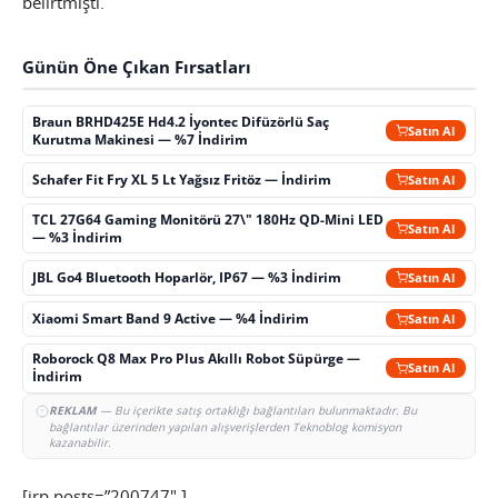
belirtmişti.
Günün Öne Çıkan Fırsatları
Braun BRHD425E Hd4.2 İyontec Difüzörlü Saç
Satın Al
Kurutma Makinesi — %7 İndirim
Schafer Fit Fry XL 5 Lt Yağsız Fritöz — İndirim
Satın Al
TCL 27G64 Gaming Monitörü 27\" 180Hz QD-Mini LED
Satın Al
— %3 İndirim
JBL Go4 Bluetooth Hoparlör, IP67 — %3 İndirim
Satın Al
Xiaomi Smart Band 9 Active — %4 İndirim
Satın Al
Roborock Q8 Max Pro Plus Akıllı Robot Süpürge —
Satın Al
İndirim
REKLAM
— Bu içerikte satış ortaklığı bağlantıları bulunmaktadır. Bu
bağlantılar üzerinden yapılan alışverişlerden Teknoblog komisyon
kazanabilir.
[irp posts=”200747″ ]