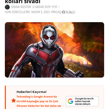
kolları sıvadı
SINAN KÜSTÜR
2 KASIM 2019 11:57
SON GÜNCELLEME: KASIM 5, 2023
PAYLAŞ:
Haberleri Kaçırma!
Teknoblog'u Google Arama'da
tercihli kaynağın yap ve En Çok
Okunan Haberler'de bizi daha sık