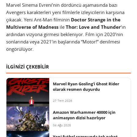
Marvel Sinema Evreni’nin dördüncü aşamasında bazı
Avengers karakterleri yeni filmlerle izleyicilerin karşısına
çıkacak. Yeni Ant-Man filminin
Doctor Strange in the
Multiverse of Madness
ile
Thor: Love and Thunder
‘ın
ardından vizyona girmesi bekleniyor. Film için 2020’nin
sonlarında veya 2021’in başlarında “Motor!” denilmesi
öngörülüyor.
İLGİNİZİ ÇEKEBİLİR
Marvel Ryan Gosling’i Ghost Rider
olarak resmen duyurdu
27 Tem 2026
Amazon Warhammer 40000 için
animasyon dizisi hazırlıyor
04 Ağu 2026
Yeni futbol sezonunda tek paket