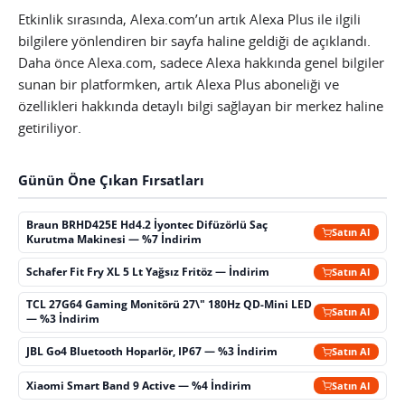
Etkinlik sırasında, Alexa.com’un artık Alexa Plus ile ilgili
bilgilere yönlendiren bir sayfa haline geldiği de açıklandı.
Daha önce Alexa.com, sadece Alexa hakkında genel bilgiler
sunan bir platformken, artık Alexa Plus aboneliği ve
özellikleri hakkında detaylı bilgi sağlayan bir merkez haline
getiriliyor.
Günün Öne Çıkan Fırsatları
Braun BRHD425E Hd4.2 İyontec Difüzörlü Saç
Satın Al
Kurutma Makinesi — %7 İndirim
Schafer Fit Fry XL 5 Lt Yağsız Fritöz — İndirim
Satın Al
TCL 27G64 Gaming Monitörü 27\" 180Hz QD-Mini LED
Satın Al
— %3 İndirim
JBL Go4 Bluetooth Hoparlör, IP67 — %3 İndirim
Satın Al
Xiaomi Smart Band 9 Active — %4 İndirim
Satın Al