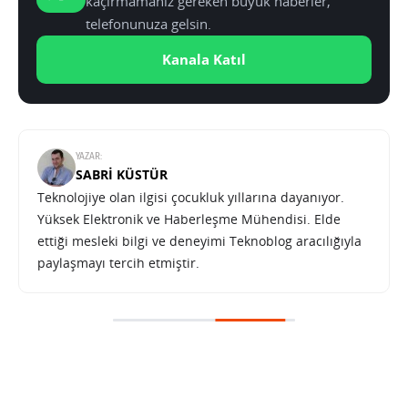
kaçırmamanız gereken büyük haberler,
telefonunuza gelsin.
Kanala Katıl
YAZAR:
SABRI KÜSTÜR
Teknolojiye olan ilgisi çocukluk yıllarına dayanıyor.
Yüksek Elektronik ve Haberleşme Mühendisi. Elde
ettiği mesleki bilgi ve deneyimi Teknoblog aracılığıyla
paylaşmayı tercih etmiştir.
Microsoft’un Courier tabletiyle ilgili en son detaylar internete sızdı – Galeri & Video
SONRAKI HABER
TEKNOLOJI
ANA SAYFA