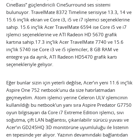
CineBass” güçlendiricili CineSurround ses sistemi
bulunuyor. TravelMate 8372 Timeline serisiyse 13.3, 14 ve
15.6 inç’lik ekran ve Core i3, i5 ve i7 işlemci seçeneklerine
sahip. 15.6 inç’lik Acer TravelMate 6594 ise Core i5 ve i7
işlemci seçeneklerine ve ATI Radeon HD 5670 grafik
kartına sahip.17.3 inç’lik Acer TravelMate 7740 ve 15.6
inç’lik 5740 ise Core i3 ve i5 işlemciler, 8 GB RAM ve
entegre ya da ayrık, ATI Radeon HD5470 grafik kartı
seçenekleriyle geliyor.
Eğer bunlar sizin için yeterli değilse, Acer’ın yeni 11.6 inç’lik
Aspire One 752 netbook’unu da size hatırlatmadan
geçmeyelim. Atom işlemci yerine Celeron ULV işlemcinin
kullanıldığı bu netbook’un yanı sıra Aspire Predator G7750
oyun bilgisayarı da Core i7 Extreme Edition işlemci, sıvı
soğutma, çift LAN bağlantısı, çıkarılabilir sürücü yuvası ve
Acer’ın GD245HQ 3D monitörüne uyumluluğu ile listenin
en tepesinde yer alıyor. Yazının devamındaki bağlantıdan