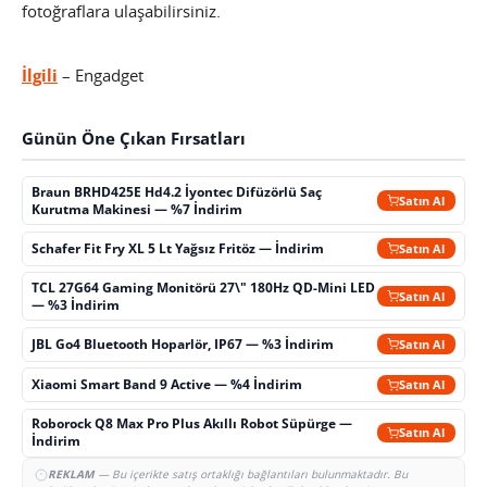
fotoğraflara ulaşabilirsiniz.
İlgili
– Engadget
Günün Öne Çıkan Fırsatları
Braun BRHD425E Hd4.2 İyontec Difüzörlü Saç
Satın Al
Kurutma Makinesi — %7 İndirim
Schafer Fit Fry XL 5 Lt Yağsız Fritöz — İndirim
Satın Al
TCL 27G64 Gaming Monitörü 27\" 180Hz QD-Mini LED
Satın Al
— %3 İndirim
JBL Go4 Bluetooth Hoparlör, IP67 — %3 İndirim
Satın Al
Xiaomi Smart Band 9 Active — %4 İndirim
Satın Al
Roborock Q8 Max Pro Plus Akıllı Robot Süpürge —
Satın Al
İndirim
REKLAM
— Bu içerikte satış ortaklığı bağlantıları bulunmaktadır. Bu