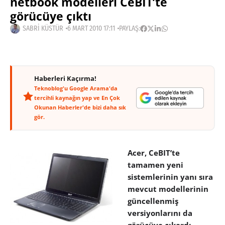
netbook modelleri CeBIT’te
görücüye çıktı
SABRI KÜSTÜR
6 MART 2010 17:11
PAYLAŞ:
Haberleri Kaçırma!
Teknoblog'u Google Arama'da
tercihli kaynağın yap ve En Çok
Okunan Haberler'de bizi daha sık
gör.
Acer, CeBIT’te
tamamen yeni
sistemlerinin yanı sıra
mevcut modellerinin
güncellenmiş
versiyonlarını da