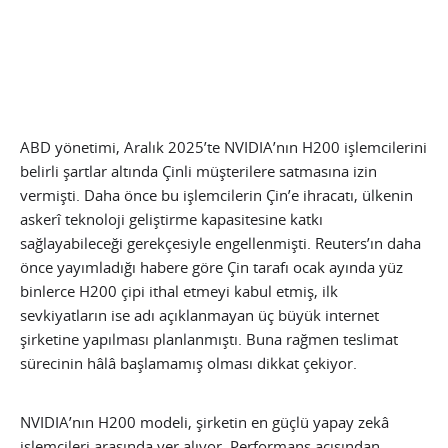
ABD yönetimi, Aralık 2025’te NVIDIA’nın H200 işlemcilerini
belirli şartlar altında Çinli müşterilere satmasına izin
vermişti. Daha önce bu işlemcilerin Çin’e ihracatı, ülkenin
askerî teknoloji geliştirme kapasitesine katkı
sağlayabileceği gerekçesiyle engellenmişti. Reuters’ın daha
önce yayımladığı habere göre Çin tarafı ocak ayında yüz
binlerce H200 çipi ithal etmeyi kabul etmiş, ilk
sevkiyatların ise adı açıklanmayan üç büyük internet
şirketine yapılması planlanmıştı. Buna rağmen teslimat
sürecinin hâlâ başlamamış olması dikkat çekiyor.
NVIDIA’nın H200 modeli, şirketin en güçlü yapay zekâ
işlemcileri arasında yer alıyor. Performans açısından