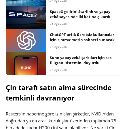
07 Ağu 2026
SpaceX gelirini Starlink ve yapay
zekâ sayesinde iki katına çıkardı
05 Ağu 2026
ChatGPT artık ücretsiz kullanıcılar
için sınırsız metin sohbeti sunacak
07 Ağu 2026
Suno yapay zekâ şarkıları için ses
filigranı sistemini duyurdu
07 Ağu 2026
Çin tarafı satın alma sürecinde
temkinli davranıyor
Reuters’ın haberine göre izin alan şirketler, NVIDIA’dan
doğrudan ya da aracı kuruluşlar üzerinden toplamda 75
bin adede kadar H200 çipi satın alabiliyor. Ne var ki Çin