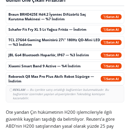
Günün Öne Çıkan Fırsatları
Braun BRHD425E Hd4.2 İyontec Difüzörlü Saç
Satın Al
Kurutma Makinesi — %7 İndirim
Schafer Fit Fry XL 5 Lt Yağsız Fritöz — İndirim
Satın Al
TCL 27G64 Gaming Monitörü 27\" 180Hz QD-Mini LED
Satın Al
— %3 İndirim
JBL Go4 Bluetooth Hoparlör, IP67 — %3 İndirim
Satın Al
Xiaomi Smart Band 9 Active — %4 İndirim
Satın Al
Roborock Q8 Max Pro Plus Akıllı Robot Süpürge —
Satın Al
İndirim
REKLAM
— Bu içerikte satış ortaklığı bağlantıları bulunmaktadır. Bu
bağlantılar üzerinden yapılan alışverişlerden Teknoblog komisyon
kazanabilir.
Öte yandan Çin hükümetinin H200 işlemcileriyle ilgili
güvenlik kaygıları taşıdığı da belirtiliyor. Reuters’a göre
ABD’nin H200 satışlarından yasal olarak yüzde 25 pay