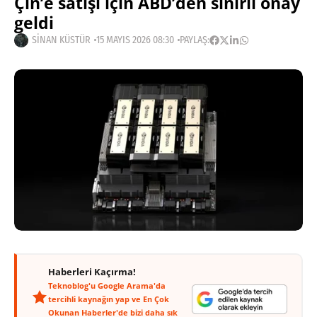
Çin’e satışı için ABD’den sınırlı onay
geldi
SINAN KÜSTÜR
15 MAYIS 2026 08:30
PAYLAŞ:
Haberleri Kaçırma!
Teknoblog'u Google Arama'da
tercihli kaynağın yap ve En Çok
Okunan Haberler'de bizi daha sık