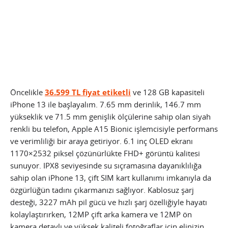
Öncelikle
36.599 TL fiyat etiketli
ve 128 GB kapasiteli
iPhone 13 ile başlayalım. 7.65 mm derinlik, 146.7 mm
yükseklik ve 71.5 mm genişlik ölçülerine sahip olan siyah
renkli bu telefon, Apple A15 Bionic işlemcisiyle performans
ve verimliliği bir araya getiriyor. 6.1 inç OLED ekranı
1170×2532 piksel çözünürlükte FHD+ görüntü kalitesi
sunuyor. IPX8 seviyesinde su sıçramasına dayanıklılığa
sahip olan iPhone 13, çift SIM kart kullanımı imkanıyla da
özgürlüğün tadını çıkarmanızı sağlıyor. Kablosuz şarj
desteği, 3227 mAh pil gücü ve hızlı şarj özelliğiyle hayatı
kolaylaştırırken, 12MP çift arka kamera ve 12MP ön
kamera detaylı ve yüksek kaliteli fotoğraflar için elinizin