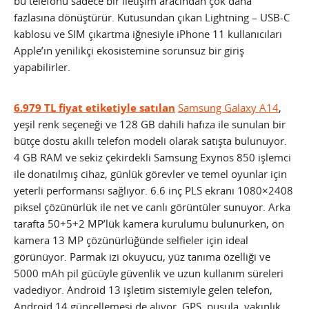
bu telefonu sadece bir iletişim aracından çok daha
fazlasına dönüştürür. Kutusundan çıkan Lightning – USB-C
kablosu ve SIM çıkartma iğnesiyle iPhone 11 kullanıcıları
Apple’ın yenilikçi ekosistemine sorunsuz bir giriş
yapabilirler.
6.979 TL fiyat etiketiyle satılan
Samsung Galaxy A14
,
yeşil renk seçeneği ve 128 GB dahili hafıza ile sunulan bir
bütçe dostu akıllı telefon modeli olarak satışta bulunuyor.
4 GB RAM ve sekiz çekirdekli Samsung Exynos 850 işlemci
ile donatılmış cihaz, günlük görevler ve temel oyunlar için
yeterli performansı sağlıyor. 6.6 inç PLS ekranı 1080×2408
piksel çözünürlük ile net ve canlı görüntüler sunuyor. Arka
tarafta 50+5+2 MP’lük kamera kurulumu bulunurken, ön
kamera 13 MP çözünürlüğünde selfieler için ideal
görünüyor. Parmak izi okuyucu, yüz tanıma özelliği ve
5000 mAh pil gücüyle güvenlik ve uzun kullanım süreleri
vadediyor. Android 13 işletim sistemiyle gelen telefon,
Android 14 güncellemesi de alıyor. GPS, pusula, yakınlık