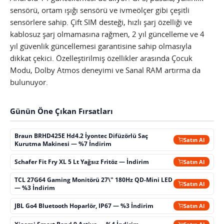
sensörü, ortam ışığı sensörü ve ivmeölçer gibi çeşitli
sensörlere sahip. Çift SIM desteği, hızlı şarj özelliği ve
kablosuz şarj olmamasına rağmen, 2 yıl güncelleme ve 4
yıl güvenlik güncellemesi garantisine sahip olmasıyla
dikkat çekici. Özelleştirilmiş özellikler arasında Çocuk
Modu, Dolby Atmos deneyimi ve Sanal RAM artırma da
bulunuyor.
Günün Öne Çıkan Fırsatları
Braun BRHD425E Hd4.2 İyontec Difüzörlü Saç
Satın Al
Kurutma Makinesi — %7 İndirim
Schafer Fit Fry XL 5 Lt Yağsız Fritöz — İndirim
Satın Al
TCL 27G64 Gaming Monitörü 27\" 180Hz QD-Mini LED
Satın Al
— %3 İndirim
JBL Go4 Bluetooth Hoparlör, IP67 — %3 İndirim
Satın Al