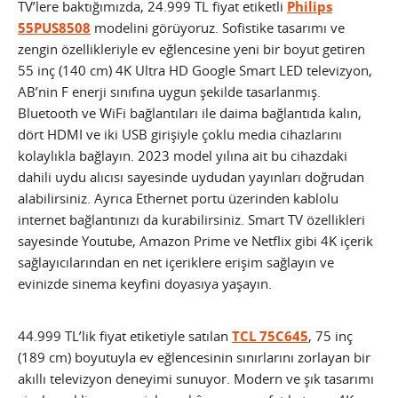
TV’lere baktığımızda, 24.999 TL fiyat etiketli
Philips
55PUS8508
modelini görüyoruz. Sofistike tasarımı ve
zengin özellikleriyle ev eğlencesine yeni bir boyut getiren
55 inç (140 cm) 4K Ultra HD Google Smart LED televizyon,
AB’nin F enerji sınıfına uygun şekilde tasarlanmış.
Bluetooth ve WiFi bağlantıları ile daima bağlantıda kalın,
dört HDMI ve iki USB girişiyle çoklu media cihazlarını
kolaylıkla bağlayın. 2023 model yılına ait bu cihazdaki
dahili uydu alıcısı sayesinde uydudan yayınları doğrudan
alabilirsiniz. Ayrıca Ethernet portu üzerinden kablolu
internet bağlantınızı da kurabilirsiniz. Smart TV özellikleri
sayesinde Youtube, Amazon Prime ve Netflix gibi 4K içerik
sağlayıcılarından en net içeriklere erişim sağlayın ve
evinizde sinema keyfini doyasıya yaşayın.
44.999 TL’lik fiyat etiketiyle satılan
TCL 75C645
, 75 inç
(189 cm) boyutuyla ev eğlencesinin sınırlarını zorlayan bir
akıllı televizyon deneyimi sunuyor. Modern ve şık tasarımı