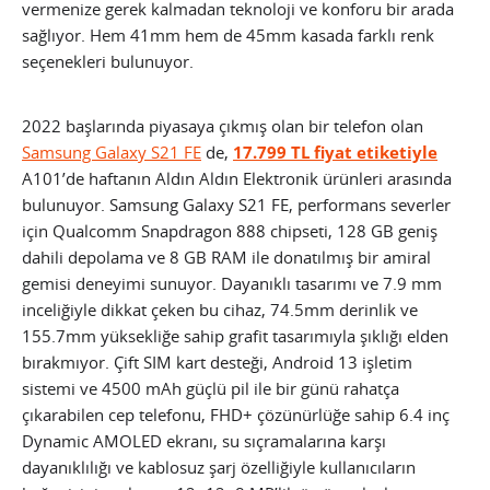
vermenize gerek kalmadan teknoloji ve konforu bir arada
sağlıyor. Hem 41mm hem de 45mm kasada farklı renk
seçenekleri bulunuyor.
2022 başlarında piyasaya çıkmış olan bir telefon olan
Samsung Galaxy S21 FE
de,
17.799 TL fiyat etiketiyle
A101’de haftanın Aldın Aldın Elektronik ürünleri arasında
bulunuyor. Samsung Galaxy S21 FE, performans severler
için Qualcomm Snapdragon 888 chipseti, 128 GB geniş
dahili depolama ve 8 GB RAM ile donatılmış bir amiral
gemisi deneyimi sunuyor. Dayanıklı tasarımı ve 7.9 mm
inceliğiyle dikkat çeken bu cihaz, 74.5mm derinlik ve
155.7mm yüksekliğe sahip grafit tasarımıyla şıklığı elden
bırakmıyor. Çift SIM kart desteği, Android 13 işletim
sistemi ve 4500 mAh güçlü pil ile bir günü rahatça
çıkarabilen cep telefonu, FHD+ çözünürlüğe sahip 6.4 inç
Dynamic AMOLED ekranı, su sıçramalarına karşı
dayanıklılığı ve kablosuz şarj özelliğiyle kullanıcıların