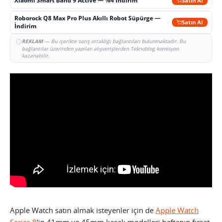
Xiaomi Smart Band 9 Active — %4 İndirim
Satın Al
Roborock Q8 Max Pro Plus Akıllı Robot Süpürge —
Satın Al
İndirim
REKLAM
— Bu içerikte satış ortaklığı bağlantıları bulunmaktadır. Bu
bağlantılar üzerinden yapılan alışverişlerden Teknoblog komisyon
kazanabilir.
Apple Watch satın almak isteyenler için de
Apple Watch