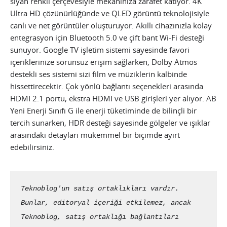
siyah renkli çerçevesiyle mekânınıza zarafet katıyor. 4K
Ultra HD çözünürlüğünde ve QLED görüntü teknolojisiyle
canlı ve net görüntüler oluşturuyor. Akıllı cihazınızla kolay
entegrasyon için Bluetooth 5.0 ve çift bant Wi-Fi desteği
sunuyor. Google TV işletim sistemi sayesinde favori
içeriklerinize sorunsuz erişim sağlarken, Dolby Atmos
destekli ses sistemi sizi film ve müziklerin kalbinde
hissettirecektir. Çok yönlü bağlantı seçenekleri arasında
HDMI 2.1 portu, ekstra HDMI ve USB girişleri yer alıyor. AB
Yeni Enerji Sınıfı G ile enerji tüketiminde de bilinçli bir
tercih sunarken, HDR desteği sayesinde gölgeler ve ışıklar
arasındaki detayları mükemmel bir biçimde ayırt
edebilirsiniz.
Teknoblog'un satış ortaklıkları vardır. 
Bunlar, editoryal içeriği etkilemez, ancak 
Teknoblog, satış ortaklığı bağlantıları 