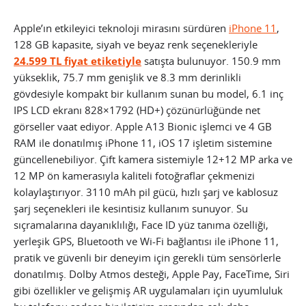
Apple’ın etkileyici teknoloji mirasını sürdüren
iPhone 11
,
128 GB kapasite, siyah ve beyaz renk seçenekleriyle
24.599 TL fiyat etiketiyle
satışta bulunuyor. 150.9 mm
yükseklik, 75.7 mm genişlik ve 8.3 mm derinlikli
gövdesiyle kompakt bir kullanım sunan bu model, 6.1 inç
IPS LCD ekranı 828×1792 (HD+) çözünürlüğünde net
görseller vaat ediyor. Apple A13 Bionic işlemci ve 4 GB
RAM ile donatılmış iPhone 11, iOS 17 işletim sistemine
güncellenebiliyor. Çift kamera sistemiyle 12+12 MP arka ve
12 MP ön kamerasıyla kaliteli fotoğraflar çekmenizi
kolaylaştırıyor. 3110 mAh pil gücü, hızlı şarj ve kablosuz
şarj seçenekleri ile kesintisiz kullanım sunuyor. Su
sıçramalarına dayanıklılığı, Face ID yüz tanıma özelliği,
yerleşik GPS, Bluetooth ve Wi-Fi bağlantısı ile iPhone 11,
pratik ve güvenli bir deneyim için gerekli tüm sensörlerle
donatılmış. Dolby Atmos desteği, Apple Pay, FaceTime, Siri
gibi özellikler ve gelişmiş AR uygulamaları için uyumluluk