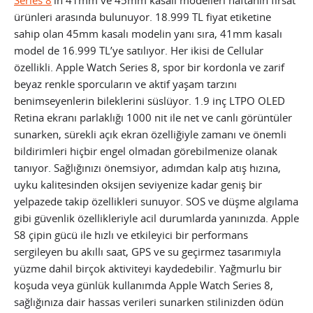
Series 8
‘in 41mm ve 45mm kasalı modelleri haftanın fırsat
ürünleri arasında bulunuyor. 18.999 TL fiyat etiketine
sahip olan 45mm kasalı modelin yanı sıra, 41mm kasalı
model de 16.999 TL’ye satılıyor. Her ikisi de Cellular
özellikli. Apple Watch Series 8, spor bir kordonla ve zarif
beyaz renkle sporcuların ve aktif yaşam tarzını
benimseyenlerin bileklerini süslüyor. 1.9 inç LTPO OLED
Retina ekranı parlaklığı 1000 nit ile net ve canlı görüntüler
sunarken, sürekli açık ekran özelliğiyle zamanı ve önemli
bildirimleri hiçbir engel olmadan görebilmenize olanak
tanıyor. Sağlığınızı önemsiyor, adımdan kalp atış hızına,
uyku kalitesinden oksijen seviyenize kadar geniş bir
yelpazede takip özellikleri sunuyor. SOS ve düşme algılama
gibi güvenlik özellikleriyle acil durumlarda yanınızda. Apple
S8 çipin gücü ile hızlı ve etkileyici bir performans
sergileyen bu akıllı saat, GPS ve su geçirmez tasarımıyla
yüzme dahil birçok aktiviteyi kaydedebilir. Yağmurlu bir
koşuda veya günlük kullanımda Apple Watch Series 8,
sağlığınıza dair hassas verileri sunarken stilinizden ödün