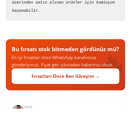
üzerinden satın alınan ürünler için komisyon 
kazanabilir.
Bu fırsatı stok bitmeden gördünüz mü?
En iyi fırsatları önce WhatsApp kanalımıza
gönderiyoruz. Fiyat geri çıkmadan haberiniz olsun.
Fırsatları Önce Ben Göreyim →
YAZAR:
SABRI KÜSTÜR
Teknolojiye olan ilgisi çocukluk yıllarına dayanıyor.
Yüksek Elektronik ve Haberleşme Mühendisi. Elde