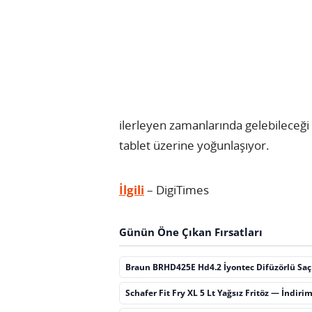
ilerleyen zamanlarında gelebileceği t
tablet üzerine yoğunlaşıyor.
İlgili
– DigiTimes
Günün Öne Çıkan Fırsatları
Braun BRHD425E Hd4.2 İyontec Difüzörlü Sa
Schafer Fit Fry XL 5 Lt Yağsız Fritöz — İndiri