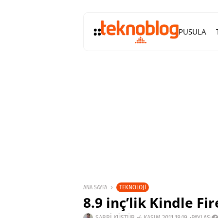
PUSULA
TEKNOLOJI
ANA SAYFA
8.9 inç’lik Kindle Fi
SABRI KÜSTÜR
4 KASIM 2011 18:19
PAYLAŞ: