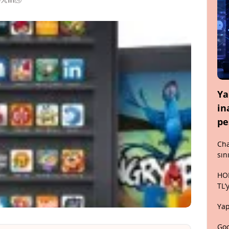
Ya
in
pe
Cha
sın
HON
TL’
Yap
Goo