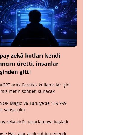
pay zekâ botları kendi
ancını üretti, insanlar
şinden gitti
tGPT artık ücretsiz kullanıcılar için
ırsız metin sohbeti sunacak
OR Magic V6 Türkiye’de 129.999
ye satışa çıktı
ay zekâ virüs tasarlamaya başladı
gle Haritalar artık sohbet ederek