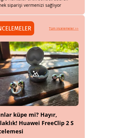
ek siparişi vermenizi sağlıyor
NCELEMELER
Tüm incelemeler >>
nlar küpe mi? Hayır,
laklık! Huawei FreeClip 2 S
celemesi