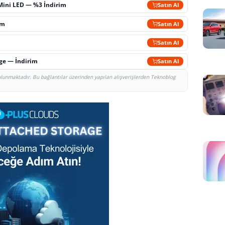
Mini LED — %3 İndirim
Satın Al
im
Satın Al
Satın Al
rge — İndirim
Satın Al
bulunmaktadır. Bu bağlantılar üzerinden yapılan alışverişlerden Teknoblog