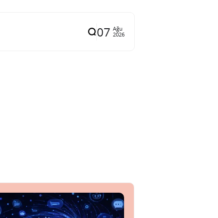
07
Ağu
2026