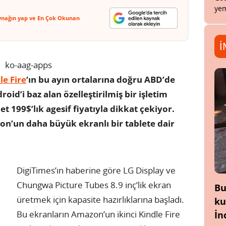
yem
ynağın yap ve En Çok Okunan
İ
le Fire
‘ın bu ayın ortalarına doğru ABD’de
id’i baz alan özelleştirilmiş bir işletim
let 199$’lık agesif fiyatıyla dikkat çekiyor.
n’un daha büyük ekranlı bir tablete dair
DigiTimes’ın haberine göre LG Display ve
Chungwa Picture Tubes 8.9 inç’lik ekran
Bu
üretmek için kapasite hazırlıklarına başladı.
ku
Bu ekranların Amazon’un ikinci Kindle Fire
İn