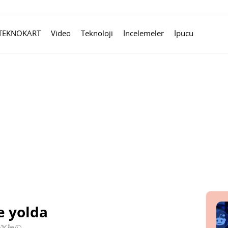
TEKNOKART
Video
Teknoloji
İncelemeler
İpucu
re yolda