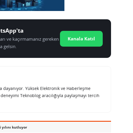
tsApp'ta
Kanala Katıl
tları ve kaçırmamanız gereken
a gelsin.
rına dayanıyor. Yüksek Elektronik ve Haberleşme
e deneyimi Teknoblog aracılığıyla paylaşmayı tercih
 yılını kutluyor