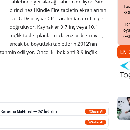
tabletinde yer alacağı tahmin ediliyor. Site,
Tos
birinci nesil Kindle Fire tabletin ekranlarının
KO
da LG Display ve CPT tarafından üretildiğini
Har
doğruluyor.
Kaynaklar 9.7 inç veya 10.1
oyu
inç’lik tablet planlarını da göz ardı etmiyor,
(FX
ancak bu boyuttaki tabletlerin 2012’nin
EN 
ahmin ediliyor. Öncelikli beklenti 8.9 inç’lik
ç Kurutma Makinesi — %7 İndirim
Satın Al
m
Satın Al