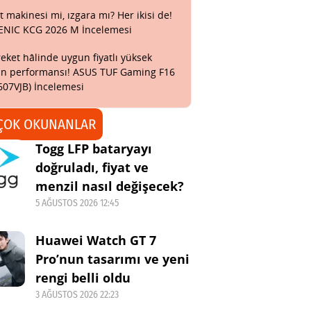
t makinesi mi, ızgara mı? Her ikisi de!
ENIC KCG 2026 M İncelemesi
eket hâlinde uygun fiyatlı yüksek
n performansı! ASUS TUF Gaming F16
607VJB) İncelemesi
ÇOK OKUNANLAR
Togg LFP bataryayı
doğruladı, fiyat ve
menzil nasıl değişecek?
5 AĞUSTOS 2026 12:45
Huawei Watch GT 7
Pro’nun tasarımı ve yeni
rengi belli oldu
3 AĞUSTOS 2026 22:23