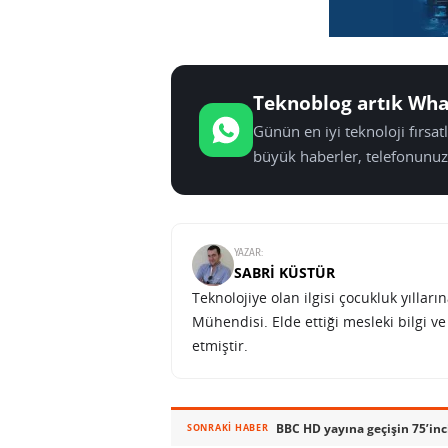
Teknoblog artık Wha
Günün en iyi teknoloji fırsa
büyük haberler, telefonunuz
YAZAR:
SABRI KÜSTÜR
Teknolojiye olan ilgisi çocukluk yılla
Mühendisi. Elde ettiği mesleki bilgi v
etmiştir.
BBC HD yayına geçişin 75’inci
SONRAKI HABER