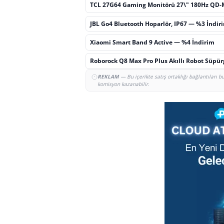
TCL 27G64 Gaming Monitörü 27\" 180Hz QD-
JBL Go4 Bluetooth Hoparlör, IP67 — %3 İndir
Xiaomi Smart Band 9 Active — %4 İndirim
Roborock Q8 Max Pro Plus Akıllı Robot Süpü
REKLAM
— Bu içerikte satış ortaklığı bağlantıları 
komisyon kazanabilir.