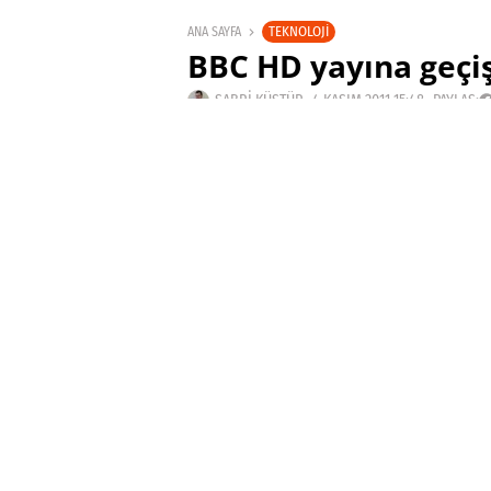
TEKNOLOJI
ANA SAYFA
BBC HD yayına geçişi
SABRI KÜSTÜR
4 KASIM 2011 15:48
PAYLAŞ: