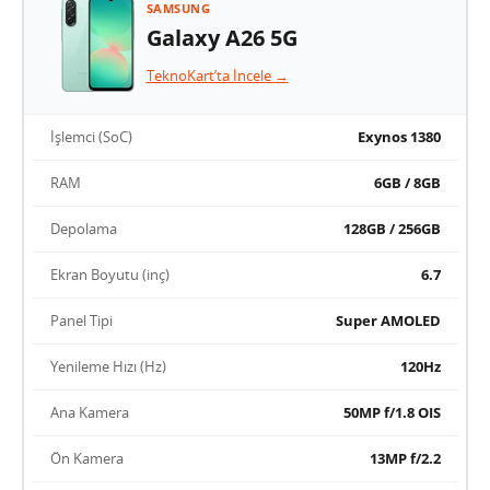
SAMSUNG
Galaxy A26 5G
TeknoKart’ta İncele →
İşlemci (SoC)
Exynos 1380
RAM
6GB / 8GB
Depolama
128GB / 256GB
Ekran Boyutu (inç)
6.7
Panel Tipi
Super AMOLED
Yenileme Hızı (Hz)
120Hz
Ana Kamera
50MP f/1.8 OIS
Ön Kamera
13MP f/2.2