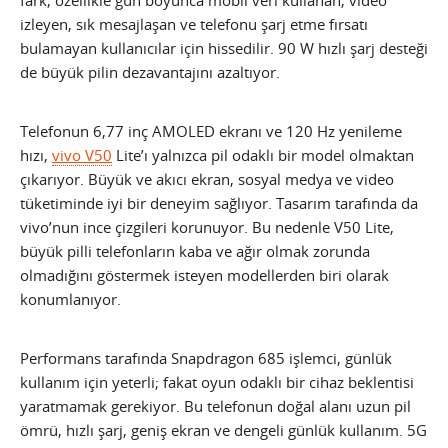
fark, özellikle gün boyunca mobil veri kullanan, video
izleyen, sık mesajlaşan ve telefonu şarj etme fırsatı
bulamayan kullanıcılar için hissedilir. 90 W hızlı şarj desteği
de büyük pilin dezavantajını azaltıyor.
Telefonun 6,77 inç AMOLED ekranı ve 120 Hz yenileme
hızı,
vivo V50
Lite’ı yalnızca pil odaklı bir model olmaktan
çıkarıyor. Büyük ve akıcı ekran, sosyal medya ve video
tüketiminde iyi bir deneyim sağlıyor. Tasarım tarafında da
vivo’nun ince çizgileri korunuyor. Bu nedenle V50 Lite,
büyük pilli telefonların kaba ve ağır olmak zorunda
olmadığını göstermek isteyen modellerden biri olarak
konumlanıyor.
Performans tarafında Snapdragon 685 işlemci, günlük
kullanım için yeterli; fakat oyun odaklı bir cihaz beklentisi
yaratmamak gerekiyor. Bu telefonun doğal alanı uzun pil
ömrü, hızlı şarj, geniş ekran ve dengeli günlük kullanım. 5G