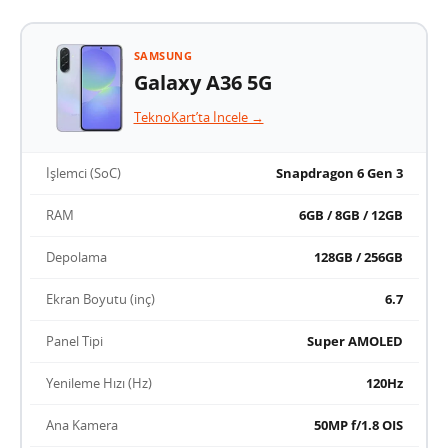
SAMSUNG
Galaxy A36 5G
TeknoKart’ta İncele →
İşlemci (SoC)
Snapdragon 6 Gen 3
RAM
6GB / 8GB / 12GB
Depolama
128GB / 256GB
Ekran Boyutu (inç)
6.7
Panel Tipi
Super AMOLED
Yenileme Hızı (Hz)
120Hz
Ana Kamera
50MP f/1.8 OIS