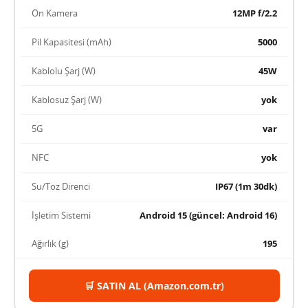
Ön Kamera
12MP f/2.2
Pil Kapasitesi (mAh)
5000
Kablolu Şarj (W)
45W
Kablosuz Şarj (W)
yok
5G
var
NFC
yok
Su/Toz Direnci
IP67 (1m 30dk)
İşletim Sistemi
Android 15 (güncel: Android 16)
Ağırlık (g)
195
🛒 SATIN AL (Amazon.com.tr)