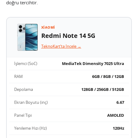
doğru tercihtir.
XIAOMI
Redmi Note 14 5G
TeknoKart’ta İncele →
İşlemci (SoC)
MediaTek Dimensity 7025 Ultra
RAM
6GB / 8GB / 12GB
Depolama
128GB / 256GB / 512GB
Ekran Boyutu (inç)
6.67
Panel Tipi
AMOLED
Yenileme Hızı (Hz)
120Hz