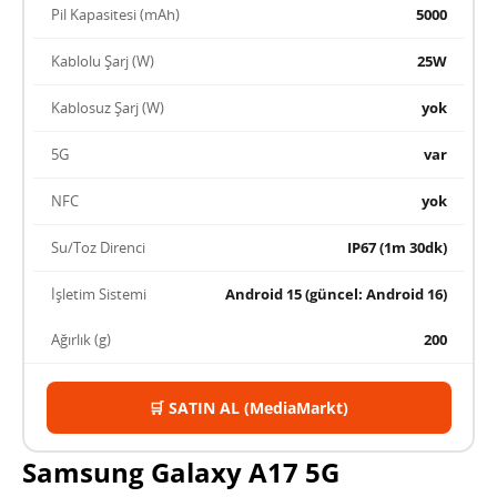
Pil Kapasitesi (mAh)
5000
Kablolu Şarj (W)
25W
Kablosuz Şarj (W)
yok
5G
var
NFC
yok
Su/Toz Direnci
IP67 (1m 30dk)
İşletim Sistemi
Android 15 (güncel: Android 16)
Ağırlık (g)
200
🛒 SATIN AL (MediaMarkt)
Samsung Galaxy A17 5G