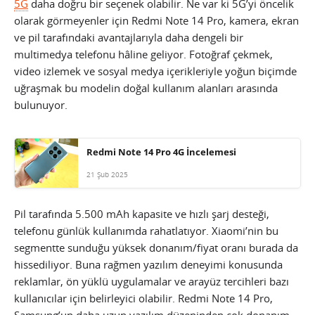
5G
daha doğru bir seçenek olabilir. Ne var ki 5G’yi öncelik
olarak görmeyenler için Redmi Note 14 Pro, kamera, ekran
ve pil tarafındaki avantajlarıyla daha dengeli bir
multimedya telefonu hâline geliyor. Fotoğraf çekmek,
video izlemek ve sosyal medya içerikleriyle yoğun biçimde
uğraşmak bu modelin doğal kullanım alanları arasında
bulunuyor.
Redmi Note 14 Pro 4G İncelemesi
21 Şub 2025
Pil tarafında 5.500 mAh kapasite ve hızlı şarj desteği,
telefonu günlük kullanımda rahatlatıyor. Xiaomi’nin bu
segmentte sunduğu yüksek donanım/fiyat oranı burada da
hissediliyor. Buna rağmen yazılım deneyimi konusunda
reklamlar, ön yüklü uygulamalar ve arayüz tercihleri bazı
kullanıcılar için belirleyici olabilir. Redmi Note 14 Pro,
Samsung’un daha uzun yazılım düzeninden çok donanım