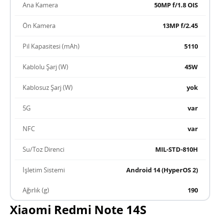
Ana Kamera
50MP f/1.8 OIS
Ön Kamera
13MP f/2.45
Pil Kapasitesi (mAh)
5110
Kablolu Şarj (W)
45W
Kablosuz Şarj (W)
yok
5G
var
NFC
var
Su/Toz Direnci
MIL-STD-810H
İşletim Sistemi
Android 14 (HyperOS 2)
Ağırlık (g)
190
Xiaomi Redmi Note 14S