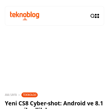
TEKNOLOJI
ANA SAYFA
Yeni CS8 Cyber-shot: Android ve 8.1