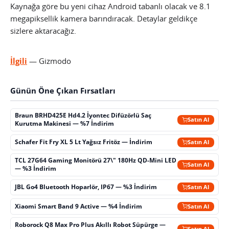
Kaynağa göre bu yeni cihaz Android tabanlı olacak ve 8.1
megapiksellik kamera barındıracak. Detaylar geldikçe
sizlere aktaracağız.
İlgili
— Gizmodo
Günün Öne Çıkan Fırsatları
Braun BRHD425E Hd4.2 İyontec Difüzörlü Saç
Satın Al
Kurutma Makinesi — %7 İndirim
Schafer Fit Fry XL 5 Lt Yağsız Fritöz — İndirim
Satın Al
TCL 27G64 Gaming Monitörü 27\" 180Hz QD-Mini LED
Satın Al
— %3 İndirim
JBL Go4 Bluetooth Hoparlör, IP67 — %3 İndirim
Satın Al
Xiaomi Smart Band 9 Active — %4 İndirim
Satın Al
Roborock Q8 Max Pro Plus Akıllı Robot Süpürge —
Satın Al