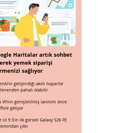
ogle Haritalar artık sohbet
erek yemek siparişi
rmenizi sağlıyor
nAI’ın geliştirdiği akıllı hoparlör
lenenden pahalı olabilir
 VI’nın genişletilmiş tanıtımı önce
flix’e geliyor
 UI 9.5’in ilk görseli Galaxy S26 FE
ılımından çıktı