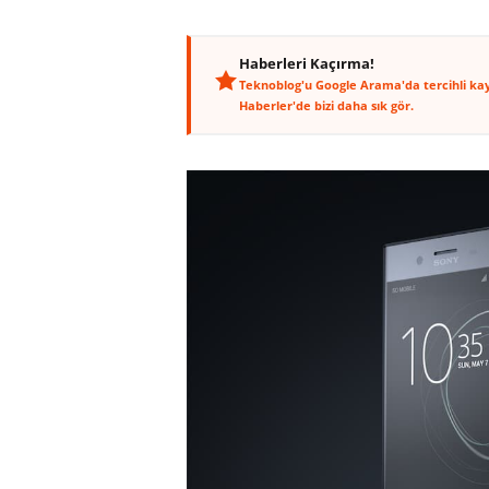
Haberleri Kaçırma!
Teknoblog'u Google Arama'da tercihli ka
Haberler'de bizi daha sık gör.