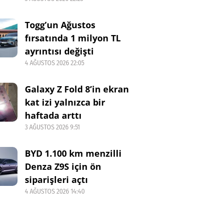
Togg’un Ağustos
fırsatında 1 milyon TL
ayrıntısı değişti
4 AĞUSTOS 2026 22:05
Galaxy Z Fold 8’in ekran
kat izi yalnızca bir
haftada arttı
3 AĞUSTOS 2026 9:51
BYD 1.100 km menzilli
Denza Z9S için ön
siparişleri açtı
4 AĞUSTOS 2026 14:40