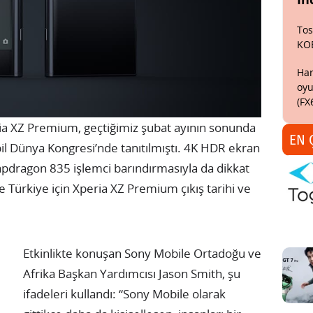
Tos
KO
Har
oyu
(FX
ria XZ Premium, geçtiğimiz şubat ayının sonunda
EN 
 Dünya Kongresi’nde tanıtılmıştı. 4K HDR ekran
apdragon 835 işlemci barındırmasıyla da dikkat
e Türkiye için Xperia XZ Premium çıkış tarihi ve
Etkinlikte konuşan
Sony Mobile Ortadoğu ve
Afrika Başkan Yardımcısı Jason Smith, şu
ifadeleri kullandı: “
Sony Mobile olarak