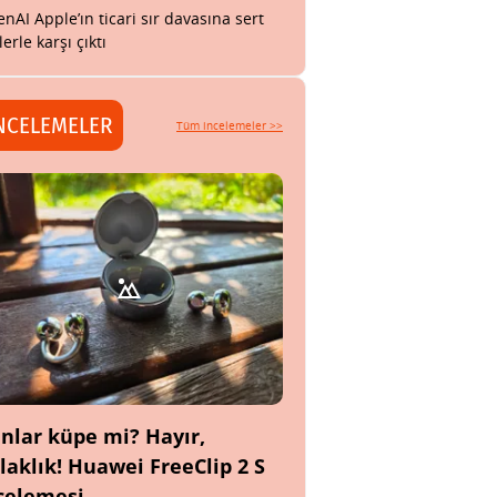
nAI Apple’ın ticari sır davasına sert
lerle karşı çıktı
NCELEMELER
Tüm incelemeler >>
nlar küpe mi? Hayır,
laklık! Huawei FreeClip 2 S
celemesi