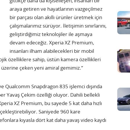
gittikçe daha da kişiselleşen, insanları bir
araya getiren ve hayatlarının vazgeçilmez
bir parçası olan akıllı ürünler üretmek için
çalışmalarımız sürüyor. İletişimin sınırlarını,
geliştirdiğimiz teknolojiler ile aşmaya
devam edeceğiz. Xperia XZ Premium,
insanları ilham alabilecekleri bir mobil
ik özelliklere sahip, üstün kamera özellikleri
eri üzerine çeken yeni amiral gemimiz.”
 ve Qualcomm Snapdragon 835 işlemci dışında
per Yavaş Çekim özelliği oluyor. Dahili bellekli
peria XZ Premium, bu sayede 5 kat daha hızlı
çekleştirebiliyor. Saniyede 960 kare
lefonlara kıyasla dört kat daha yavaş video kaydı