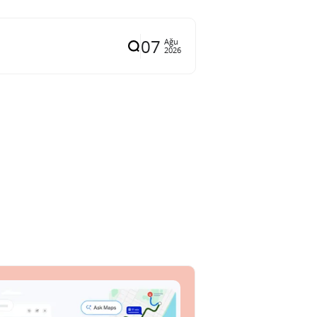
07
Ağu
2026