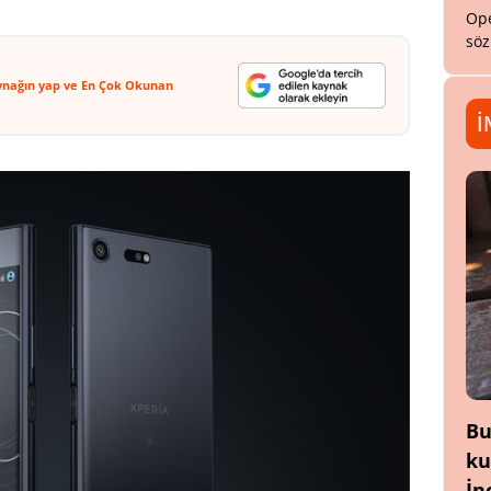
Ope
söz
ynağın yap ve En Çok Okunan
İ
Bu
ku
İn