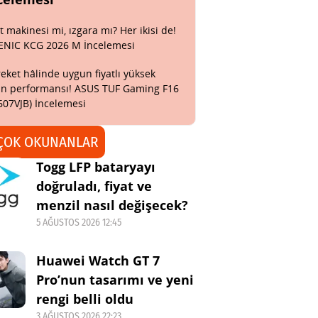
t makinesi mi, ızgara mı? Her ikisi de!
ENIC KCG 2026 M İncelemesi
eket hâlinde uygun fiyatlı yüksek
n performansı! ASUS TUF Gaming F16
607VJB) İncelemesi
ÇOK OKUNANLAR
Togg LFP bataryayı
doğruladı, fiyat ve
menzil nasıl değişecek?
5 AĞUSTOS 2026 12:45
Huawei Watch GT 7
Pro’nun tasarımı ve yeni
rengi belli oldu
3 AĞUSTOS 2026 22:23