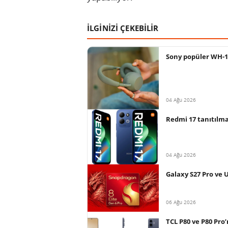
İLGİNİZİ ÇEKEBİLİR
Sony popüler WH-10
04 Ağu 2026
Redmi 17 tanıtılma
04 Ağu 2026
Galaxy S27 Pro ve 
06 Ağu 2026
TCL P80 ve P80 Pro’n