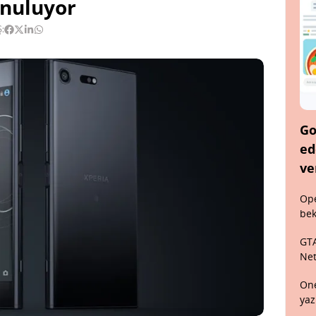
unuluyor
:
Go
ed
ve
Ope
bek
GTA
Net
One
yaz